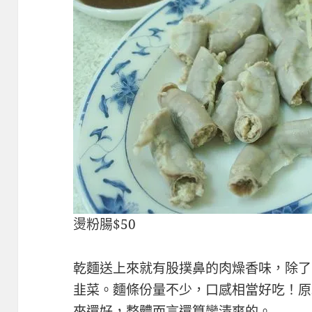
燙粉腸$50
乾麵送上來就有股撲鼻的肉燥香味，除了
韭菜。麵條份量不少，口感相當好吃！原
來還好，整體而言還算蠻清爽的。