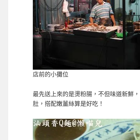
店前的小攤位
最先送上來的是燙粉腸，不但味道新鮮，
肚，搭配嫩薑絲算是好吃！