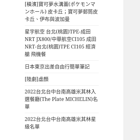
[橫濱]寶可夢水溝蓋(ポケモンマ
ンホール) 皮卡丘；寶可夢郵筒皮
卡丘、伊布與波加曼
星宇航空 台北(桃園)TPE-成田
NRT JX800/中華航空CI105 成田
NRT-台北(桃園)TPE CI105 經濟
艙 飛機餐
日本東京出差自由行簡單筆記
[陸劇]虛顏
2022台北台中台南高雄米其林入
選餐廳(The Plate MICHELIN)名
單
2022台北台中台南高雄米其林星
級名單