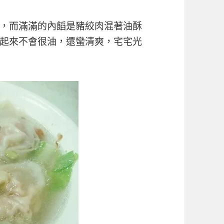
，而滿滿的內饀是豬絞肉混著油酥
起來不會很油，還蠻清爽，宅宅光