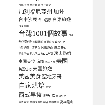
京都住宿
兵庫住宿
兵庫旅遊
加利福尼亞州
加州
台中沙鹿
台東旅遊
台中豐原
台東關山
台灣1001個故事
台酒
基隆旅遊
宜蘭礁溪
宜蘭蘇澳
山形住宿
岡山旅遊
廣島住宿
山形旅遊
山形美食
東山鴨頭
新北深坑
彰化車站
新北汐止
美國
泰國美食
涼麵
深坑老街
美國旅遊
美國住宿
美國美食
聖地牙哥
自家烘焙
舊金山
西式早餐
長野住宿
青森住宿
高雄鳳山
青森美食
高雄國際機場站
高雄捷運