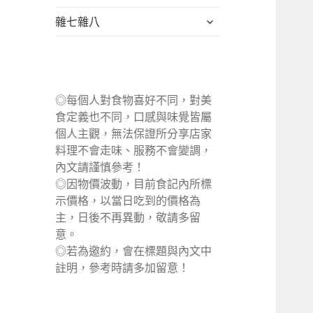
單
選
展
雜七雜八
單
開
子
選
單
◎每個人對食物喜好不同，對美
食定義也不同，口感與味覺皆屬
個人主觀，無法保證所分享店家
料理不會走味、服務不會變調，
內文請謹慎參考！
◎因物價波動，目前食記內所標
示價格，以當日吃到的價格為
主，日後不再異動，敬請多留
意。
◎若為邀約，會在標題與內文中
註明，參考時請多加留意！