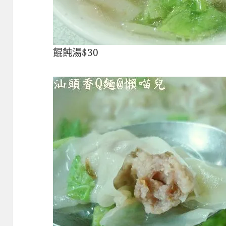
餛飩湯$30