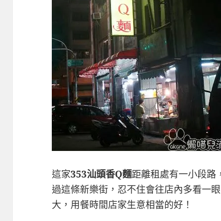
這家
353汕頭香Q麵
距離租處有一小段路
過這條新樂街，忍不住會往店內多看一眼
大，用餐時間店家生意相當的好！