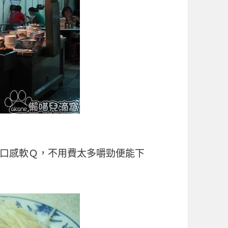
口感軟Ｑ，不用費太多嚼勁便能下