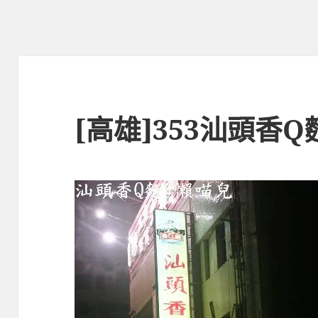
[高雄]353汕頭香