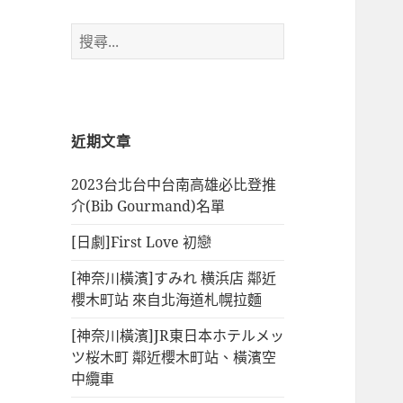
搜
尋
關
鍵
字:
近期文章
2023台北台中台南高雄必比登推
介(Bib Gourmand)名單
[日劇]First Love 初戀
[神奈川橫濱]すみれ 横浜店 鄰近
櫻木町站 來自北海道札幌拉麵
[神奈川橫濱]JR東日本ホテルメッ
ツ桜木町 鄰近櫻木町站、橫濱空
中纜車