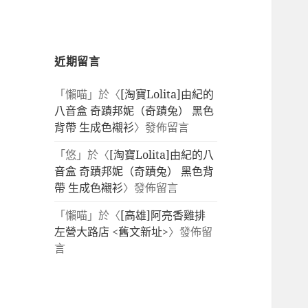
近期留言
「
懶喵
」於〈
[淘寶Lolita]由紀的
八音盒 奇蹟邦妮（奇蹟兔） 黑色
背帶 生成色襯衫
〉發佈留言
「
悠
」於〈
[淘寶Lolita]由紀的八
音盒 奇蹟邦妮（奇蹟兔） 黑色背
帶 生成色襯衫
〉發佈留言
「
懶喵
」於〈
[高雄]阿亮香雞排
左營大路店 <舊文新址>
〉發佈留
言