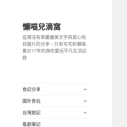
懶喵兒滴窩
這裡沒有華麗優美文字與賞心悅
目圖片的分享，只有宅宅和懶喵
累計17年的貪吃愛玩平凡生活記
錄
展
食記分享
開
展
國外食玩
子
開
選
展
台灣遊記
子
單
開
選
看劇筆記
子