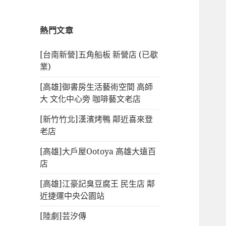
熱門文章
[台南新營]五角船板 新營店 (已歇
業)
[高雄]御書房生活藝術空間 高師
大 文化中心旁 咖啡藝文老店
[新竹竹北]漢濱烤鴨 鄰近喜來登
老店
[高雄]大戶屋Ootoya 高雄大遠百
店
[高雄]江豪記臭豆腐王 民生店 鄰
近捷運中央公園站
[陸劇]芸汐傳