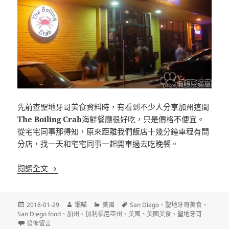
先前查聖地牙哥美食資料時，有看到不少人分享加州這間
The Boiling Crab
海鮮餐廳很好吃，只是價格不便宜。
從宅宅同事那得知，原來距離我們飯店十幾分鐘車程有間
分店，找一天和宅宅同事一起開車過去吃晚餐。
[聖地牙哥]The Boiling Crab San Diego 有名排
閱讀全文
發
作
分
標
2018-01-29
懶喵
美國
San Diego
、
聖地牙哥美食
、
佈
者
類
籤
San Diego food
、
加州
、
加利福尼亞州
、
美國
、
美國美食
、
聖地牙哥
日
在〈[聖地牙哥]The Boiling Crab San Diego 有名排隊海鮮餐廳〉
發佈留言