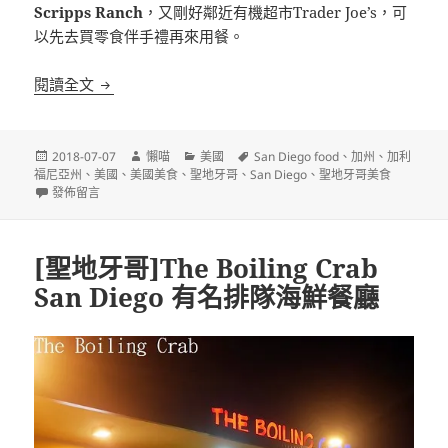
Scripps Ranch
，又剛好鄰近有機超市Trader Joe’s，可
以先去買零食伴手禮再來用餐。
[聖地牙哥]Filippi’s Pizza Grotto Scripps Ranc
閱讀全文
發
作
分
標
2018-07-07
懶喵
美國
San Diego food
、
加州
、
加利
佈
者
類
籤
福尼亞州
、
美國
、
美國美食
、
聖地牙哥
、
San Diego
、
聖地牙哥美食
日
在〈[聖地牙哥]Filippi’s Pizza Grotto Scripps Ranch 連瑣披薩老店〉
發佈留言
期:
[聖地牙哥]The Boiling Crab
San Diego 有名排隊海鮮餐廳