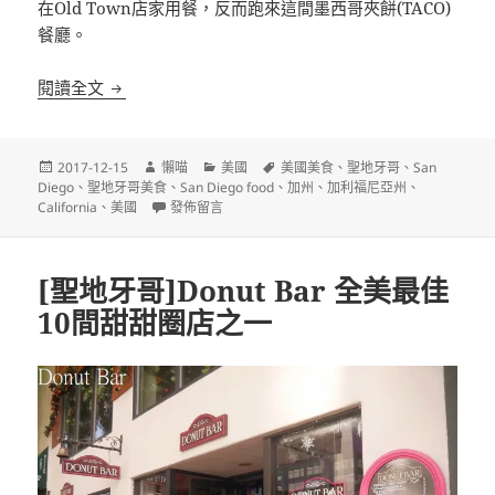
在Old Town店家用餐，反而跑來這間墨西哥夾餅(TACO)
餐廳。
[聖地牙哥]Oscar’s Mexican Seafood 全美百大
閱讀全文
發
作
分
標
2017-12-15
懶喵
美國
美國美食
、
聖地牙哥
、
San
佈
者
類
籤
Diego
、
聖地牙哥美食
、
San Diego food
、
加州
、
加利福尼亞州
、
日
在〈[聖地牙哥]Oscar’s Mexican Seafood 全美百
California
、
美國
發佈留言
期:
[聖地牙哥]Donut Bar 全美最佳
10間甜甜圈店之一