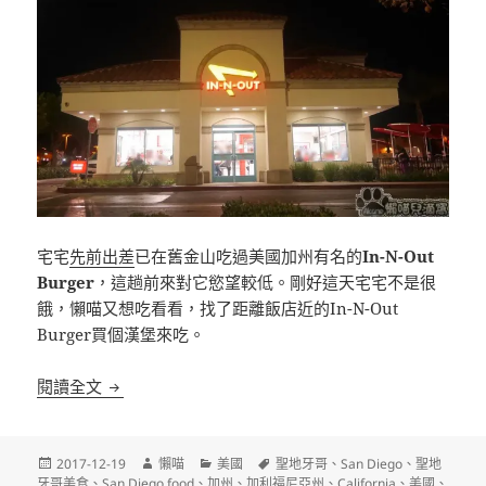
宅宅
先前出差
已在舊金山吃過美國加州有名的
In-N-Out
Burger
，這趟前來對它慾望較低。剛好這天宅宅不是很
餓，懶喵又想吃看看，找了距離飯店近的In-N-Out
Burger買個漢堡來吃。
[聖地牙哥]In-N-Out Burger 美國加州知名連瑣漢堡
閱讀全文
發
作
分
標
2017-12-19
懶喵
美國
聖地牙哥
、
San Diego
、
聖地
佈
者
類
籤
牙哥美食
、
San Diego food
、
加州
、
加利福尼亞州
、
California
、
美國
、