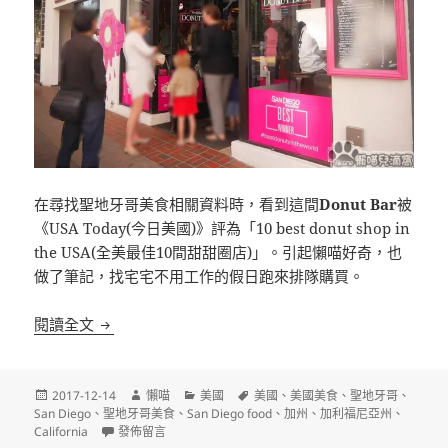
在尋找聖地牙哥美食相關資料時，看到這間
Donut Bar
被
《USA Today(今日美國)》評為「10 best donut shop in
the USA(全美最佳10間甜甜圈店)」。引起懶喵好奇，也
做了筆記，找宅宅不用工作的假日跑來排隊購買。
[聖地牙哥]Donut Bar 全美最佳10間甜甜圈店之一
閱讀全文
發
作
分
標
2017-12-14
懶喵
美國
美國
、
美國美食
、
聖地牙哥
、
佈
者
類
籤
San Diego
、
聖地牙哥美食
、
San Diego food
、
加州
、
加利福尼亞州
、
日
在〈[聖地牙哥]Donut Bar 全美最佳10間甜甜圈店之一〉
California
發佈留言