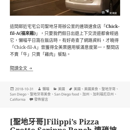
這間鄰近宅宅公司聖地牙哥辦公室的連瑣速食店「
Chick-
fil-A(福來雞)
」，只要我們假日出遊上下交流道都會經過
它，懶喵平日窩在飯店時，有好奇查了網路資料，才曉得
「Chick-fil-A」曾獲得全美票選用餐滿意度第一，整間店
不賣「牛」只賣「雞肉」餐點。
[聖地牙哥]Chick-fil-A(福來雞) 全美票選用餐滿
閱讀全文
發
作
分
標
2018-10-31
懶喵
美國
美國
、
美國美食
、
聖地牙哥
、
佈
者
類
籤
San Diego
、
聖地牙哥美食
、
San Diego food
、
加州
、
加利福尼亞州
、
日
在〈[聖地牙哥]Chick-fil-A(福來雞) 全美票選用餐滿意度第
California
發佈留言
期:
[聖地牙哥]Filippi’s Pizza
Grotto Scripps Ranch 連瑣披