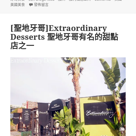
日
在〈[聖地牙哥]In-N-Out Burger 美國加州知名連瑣漢堡店〉
美國美食
發佈留言
期:
[聖地牙哥]Extraordinary
Desserts 聖地牙哥有名的甜點
店之一