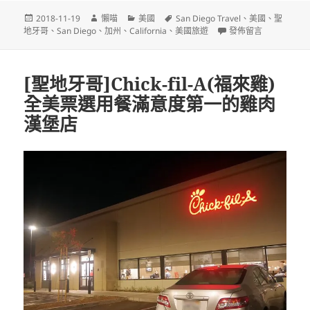
發
作
分
標
2018-11-19
懶喵
美國
San Diego Travel
、
美國
、
聖
佈
者
類
籤
在〈[聖地牙哥]LEGO
地牙哥
、
San Diego
、
加州
、
California
、
美國旅遊
發佈留言
日
期:
[聖地牙哥]Chick-fil-A(福來雞)
全美票選用餐滿意度第一的雞肉
漢堡店