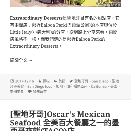
Extraordinary Desserts
是聖地牙哥有名的甜點店，它
有兩間店：鄰近Balboa Park(巴爾波公園)的本店與位於
Little Italy(小義大利)的分店，從網路上分享來看，兩間
店風格不一樣，而我們跑的是鄰近Balboa Park的
Extraordinary Desserts。
[聖地牙哥]Extraordinary Desserts 聖地牙哥有
閱讀全文
發
作
分
標
2017-12-16
懶喵
美國
聖地牙哥
、
San Diego
、
聖地
佈
者
類
籤
牙哥美食
、
San Diego food
、
加州
、
加利福尼亞州
、
California
、
美國
、
日
在〈[聖地牙哥]Extraordinary Desserts 聖地牙哥有名的甜點
美國美食
發佈留言
期:
[聖地牙哥]Oscar’s Mexican
Seafood 全美百大餐廳之一的墨
西哥夾餅(TACO)店