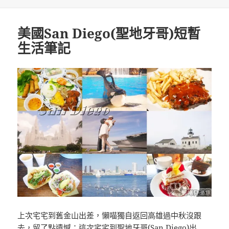
期:
美國San Diego(聖地牙哥)短暫
生活筆記
上次宅宅到舊金山出差，懶喵獨自返回高雄過中秋沒跟
去，留了點遺憾；這次宅宅到聖地牙哥(San Diego)出