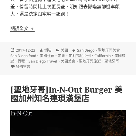
差，停留時間比上次更長些，明知跟去懶喵無聊機率頗
大，還是決定跟宅宅一起跑！
美國San Diego(聖地牙哥)短暫生活筆記
閱讀全文
發
作
分
標
2017-12-23
懶喵
美國
San Diego
、
聖地牙哥美食
、
佈
者
類
籤
San Diego food
、
美國住宿
、
加州
、
加利福尼亞州
、
California
、
美國旅
日
遊
、
行程
、
San Diego Travel
、
美國美食
、
聖地牙哥旅遊
、
聖地牙哥
期:
在〈美國San Diego(聖地牙哥)短暫生活筆記〉
發佈留言
[聖地牙哥]In-N-Out Burger 美
國加州知名連瑣漢堡店