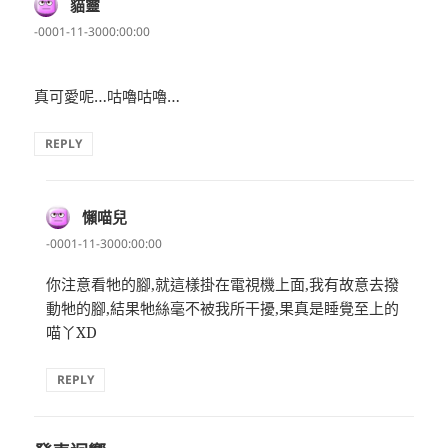
貓靈
表
示:
-0001-11-3000:00:00
真可愛呢…咕嚕咕嚕…
REPLY
懶喵兒
表
示:
-0001-11-3000:00:00
你注意看牠的腳,就這樣掛在電視機上面,我有故意去撥
動牠的腳,結果牠絲毫不被我所干擾,果真是睡覺至上的
喵丫XD
REPLY