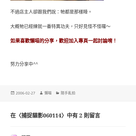
不過店主人卻跟我們說：牠都是那樣睡。
大概牠已經練就一番特異功夫，只好見怪不怪囉～
如果喜歡懶喵的分享，歡迎加入專頁一起討論唷！
努力分享中^^
發
作
分
2006-02-27
懶喵
隨手亂拍
佈
者
類
日
期:
在〈捕捉貓影060114〉中有 2 則留言