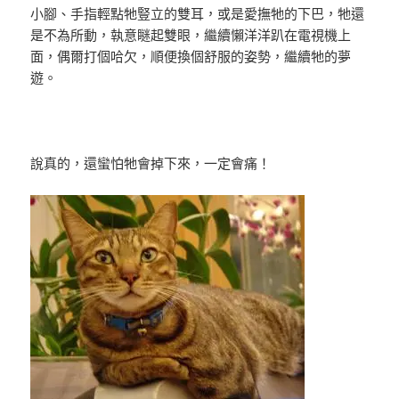
小腳、手指輕點牠豎立的雙耳，或是愛撫牠的下巴，牠還
是不為所動，執意瞇起雙眼，繼續懶洋洋趴在電視機上
面，偶爾打個哈欠，順便換個舒服的姿勢，繼續牠的夢
遊。
說真的，還蠻怕牠會掉下來，一定會痛！