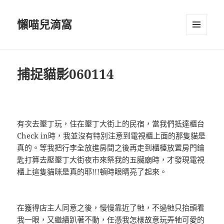
懶喵兒滴窩
選單及
小工具
捕捉貓影060114
有次去墾丁玩，住在墾丁大街上的民宿，當我們抵達櫃台
Check in時，我並沒有特別注意到電視櫃上面的那隻貓是
真的。等我把行李全放進房間之後再走到櫃檯放置房門鑰
匙打算去壓墾丁大街夜市來祭我的五臟廟時，才發現電視
櫃上這隻貓咪是真的耶!!!頓時眼睛亮了起來。
在獲得店主人同意之後，慢慢靠近了牠，不過牠只抬頭看
我一眼，又繼續趴著不動，任憑我怎樣故意玩弄牠可愛的