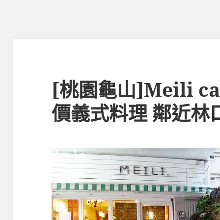
[桃園龜山]Meili c
價義式料理 鄰近林