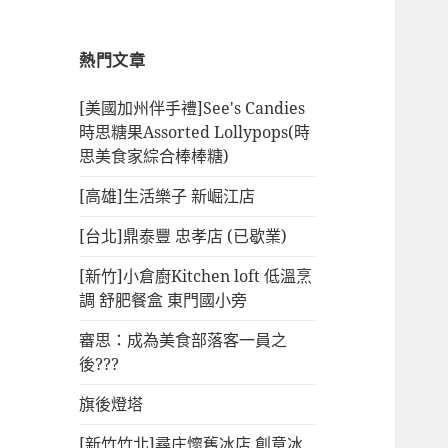
熱門文章
[美國加州伴手禮]See's Candies
時思糖果Assorted Lollypops(時
思美食家綜合棒棒糖)
[高雄]生活樂子 新崛江店
[台北]鼎泰豐 忠孝店 (已歇業)
[新竹]小倉廚Kitchen loft 低溫烹
調 舒肥餐盒 東門國小旁
審思：成為美食部落客一員之
後???
旗後燈塔
[新竹竹北]尋庄懷舊冰店 創意冰