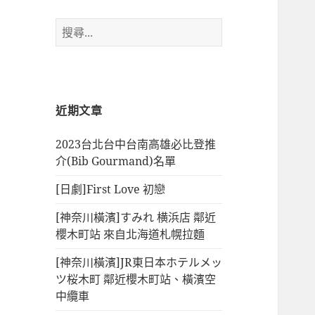
搜
尋
關
鍵
字:
近期文章
2023台北台中台南高雄必比登推
介(Bib Gourmand)名單
[日劇]First Love 初戀
[神奈川橫濱]すみれ 横浜店 鄰近
櫻木町站 來自北海道札幌拉麵
[神奈川橫濱]JR東日本ホテルメッ
ツ桜木町 鄰近櫻木町站、橫濱空
中纜車