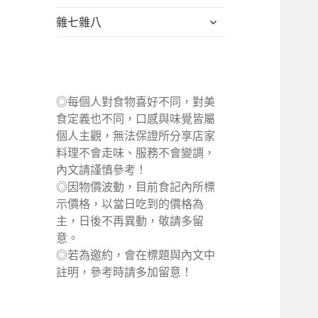
單
選
展
雜七雜八
單
開
子
選
單
◎每個人對食物喜好不同，對美
食定義也不同，口感與味覺皆屬
個人主觀，無法保證所分享店家
料理不會走味、服務不會變調，
內文請謹慎參考！
◎因物價波動，目前食記內所標
示價格，以當日吃到的價格為
主，日後不再異動，敬請多留
意。
◎若為邀約，會在標題與內文中
註明，參考時請多加留意！