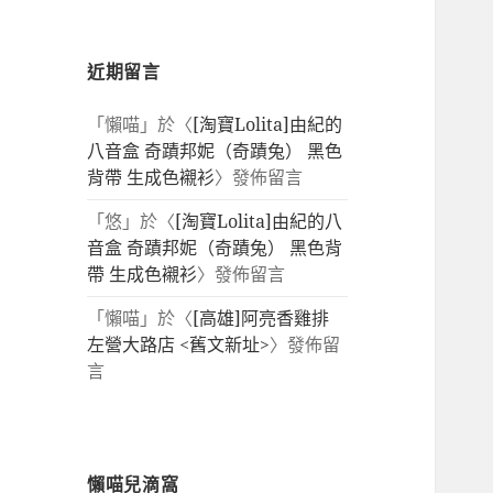
近期留言
「
懶喵
」於〈
[淘寶Lolita]由紀的
八音盒 奇蹟邦妮（奇蹟兔） 黑色
背帶 生成色襯衫
〉發佈留言
「
悠
」於〈
[淘寶Lolita]由紀的八
音盒 奇蹟邦妮（奇蹟兔） 黑色背
帶 生成色襯衫
〉發佈留言
「
懶喵
」於〈
[高雄]阿亮香雞排
左營大路店 <舊文新址>
〉發佈留
言
懶喵兒滴窩