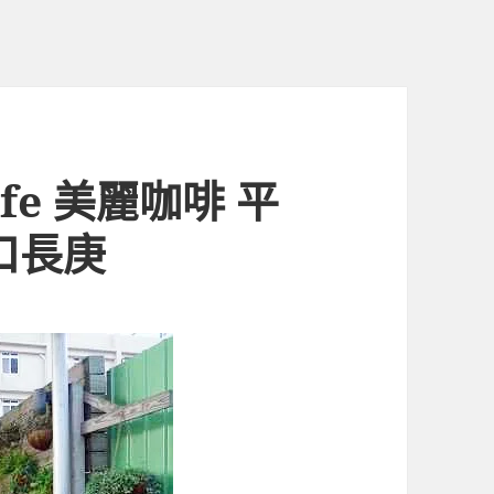
afe 美麗咖啡 平
口長庚