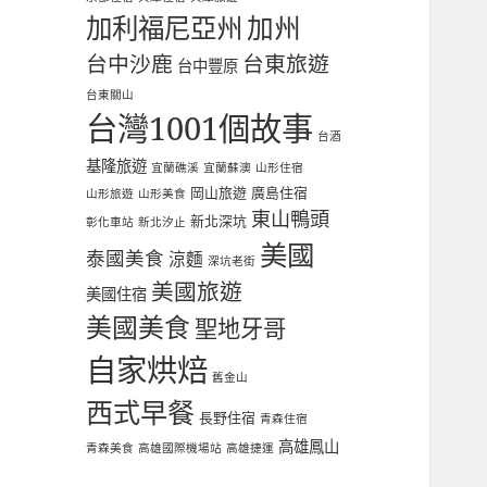
加利福尼亞州
加州
台中沙鹿
台東旅遊
台中豐原
台東關山
台灣1001個故事
台酒
基隆旅遊
宜蘭礁溪
宜蘭蘇澳
山形住宿
岡山旅遊
廣島住宿
山形旅遊
山形美食
東山鴨頭
新北深坑
彰化車站
新北汐止
美國
泰國美食
涼麵
深坑老街
美國旅遊
美國住宿
美國美食
聖地牙哥
自家烘焙
舊金山
西式早餐
長野住宿
青森住宿
高雄鳳山
青森美食
高雄國際機場站
高雄捷運