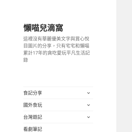
懶喵兒滴窩
這裡沒有華麗優美文字與賞心悅
目圖片的分享，只有宅宅和懶喵
累計17年的貪吃愛玩平凡生活記
錄
展
食記分享
開
展
國外食玩
子
開
選
展
台灣遊記
子
單
開
選
看劇筆記
子