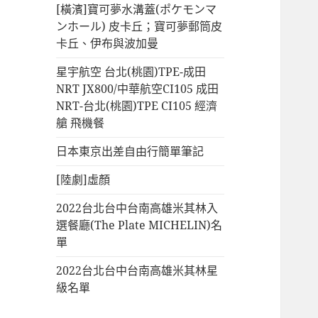
[橫濱]寶可夢水溝蓋(ポケモンマ
ンホール) 皮卡丘；寶可夢郵筒皮
卡丘、伊布與波加曼
星宇航空 台北(桃園)TPE-成田
NRT JX800/中華航空CI105 成田
NRT-台北(桃園)TPE CI105 經濟
艙 飛機餐
日本東京出差自由行簡單筆記
[陸劇]虛顏
2022台北台中台南高雄米其林入
選餐廳(The Plate MICHELIN)名
單
2022台北台中台南高雄米其林星
級名單