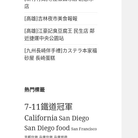
店
[高雄]吉林夜市美食報報
[高雄]江豪記臭豆腐王 民生店 鄰
近捷運中央公園站
[九州長崎伴手禮]カステラ本家福
砂屋 長崎蛋糕
熱門標籤
7-11鐵道冠軍
California
San Diego
San Diego food
San Francisco
京都住宿
兵庫住宿
兵庫旅遊