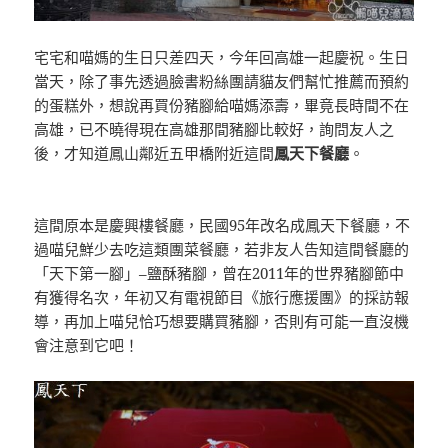
宅宅和喵媽的生日只差四天，今年回高雄一起慶祝。生日
當天，除了事先透過臉書粉絲團請貓友們幫忙推薦而預約
的蛋糕外，想說再買份豬腳給喵媽添壽，畢竟長時間不在
高雄，已不曉得現在高雄那間豬腳比較好，詢問友人之
後，才知道鳳山鄰近五甲橋附近這間
鳳天下餐廳
。
這間原本是慶興樓餐廳，民國95年改名成鳳天下餐廳，不
過喵兒鮮少去吃這類團菜餐廳，若非友人告知這間餐廳的
「天下第一腳」–鹽酥豬腳，曾在2011年的世界豬腳節中
有獲得名次，年初又有電視節目《旅行應援團》的採訪報
導，再加上喵兒恰巧想要購買豬腳，否則有可能一直沒機
會注意到它吧！