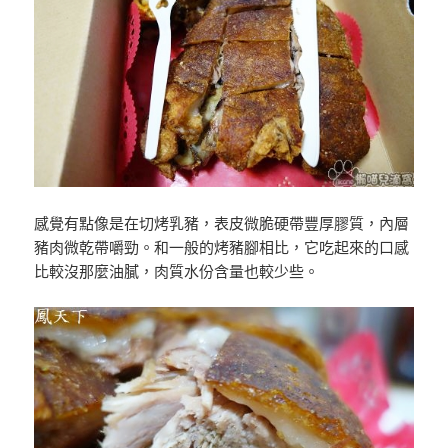
感覺有點像是在切烤乳豬，表皮微脆硬帶豐厚膠質，內層
豬肉微乾帶嚼勁。和一般的烤豬腳相比，它吃起來的口感
比較沒那麼油膩，肉質水份含量也較少些。