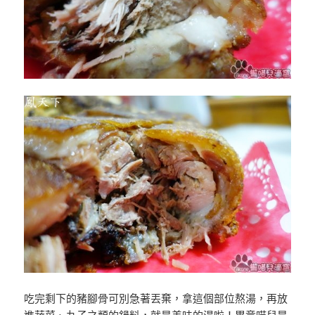
吃完剩下的豬腳骨可別急著丟棄，拿這個部位熬湯，再放