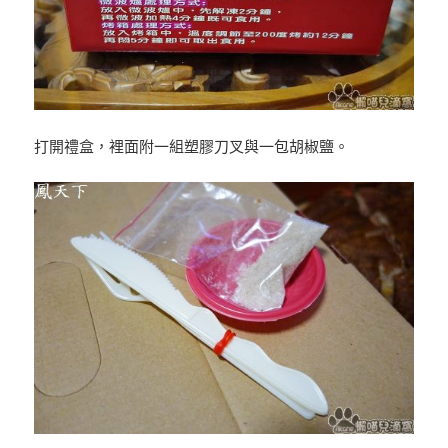
打開禮盒，裡面附一組塑膠刀叉與一包胡椒鹽。