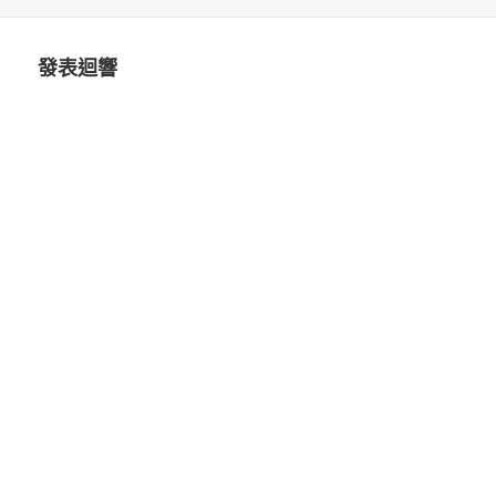
佈
者
類
日
期:
發表迴響