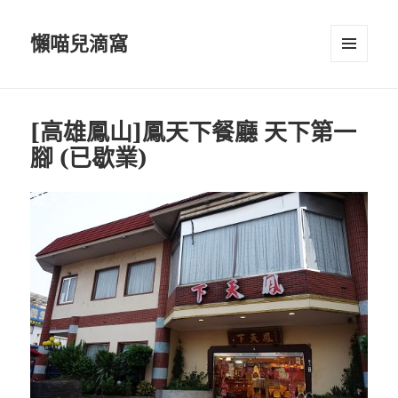
懶喵兒滴窩
選單及
小工具
[高雄鳳山]鳳天下餐廳 天下第一
腳 (已歇業)