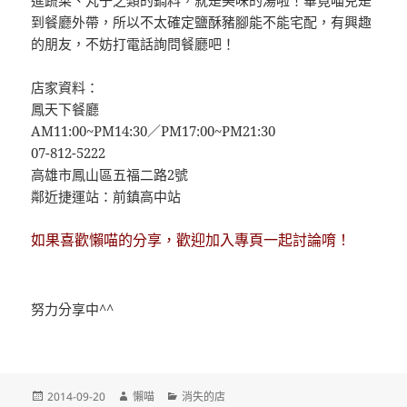
進蔬菜、丸子之類的鍋料，就是美味的湯啦！畢竟喵兒是
到餐廳外帶，所以不太確定鹽酥豬腳能不能宅配，有興趣
的朋友，不妨打電話詢問餐廳吧！
店家資料：
鳳天下餐廳
AM11:00~PM14:30／PM17:00~PM21:30
07-812-5222
高雄市鳳山區五福二路2號
鄰近捷運站：前鎮高中站
如果喜歡懶喵的分享，歡迎加入專頁一起討論唷！
努力分享中^^
發
作
分
2014-09-20
懶喵
消失的店