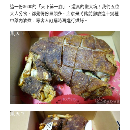
這一份$600的「天下第一腳」，還真的蠻大塊！我們五位
大人分食，都覺得份量頗多。店家是將豬前腳放進十幾種
中藥內滷煮，等客人訂購時再進行烘烤。