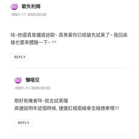
歐失利姆
表
示:
-0001-11-3000:00:00
哇~妳還真是鐵道迷歐~ 真羨慕你已經搶先試乘了~ 我回高
雄也要來體驗一下~ ^^
REPLY
懶喵兒
表
示:
-0001-11-3000:00:00
剛好有機會咩~就去試乘囉
高捷說明年這個時候, 捷運紅橘兩線會全線通車哩!!!
REPLY