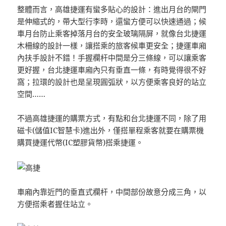
整體而言，高雄捷運有蠻多貼心的設計：進出月台的閘門
是伸縮式的，帶大型行李時，還蠻方便可以快速通過；候
車月台防止乘客掉落月台的安全玻璃隔屏，就像台北捷運
木柵線的設計一樣，讓搭乘的旅客候車更安全；捷運車廂
內扶手設計不錯！手握欄杆中間是分三條線，可以讓乘客
更好握，台北捷運車廂內只有垂直一條，有時覺得很不好
窩；拉環的設計也是呈現圓弧狀，以方便乘客良好的站立
空間……
不過高雄捷運的購票方式，有點和台北捷運不同，除了用
磁卡(儲值IC智慧卡)進出外，僅搭單程乘客就要在購票機
購買捷運代幣(IC塑膠貨幣)搭乘捷運。
車廂內靠近門的垂直式欄杆，中間部份故意分成三角，以
方便搭乘者握住站立。