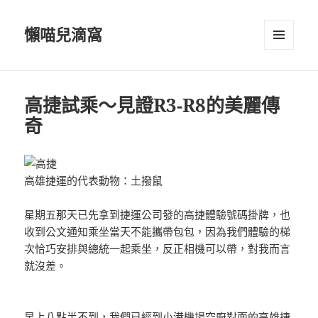
懶喵兒滴窩
選單及
小工具
高捷試乘～見證R3-R8的美麗傳
奇
高雄捷運的代表動物：土撥鼠
星期五那天已先拿到捷運公司發的高捷體驗號碼掛牌，也
收到公文通知乘坐當天不能攜帶包包，因為我們體驗的梯
次恰巧安排與總統一起乘坐，反正相機可以帶，對我而言
就沒差。
早上八點半不到，我們已經到小港機場空廚對面的高雄捷