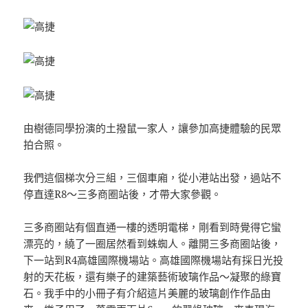
由樹德同學扮演的土撥鼠一家人，讓參加高捷體驗的民眾
拍合照。
我們這個梯次分三組，三個車廂，從小港站出發，過站不
停直達R8～三多商圈站後，才帶大家參觀。
三多商圈站有個直通一樓的透明電梯，剛看到時覺得它蠻
漂亮的，繞了一圈居然看到蛛蜘人。離開三多商圈站後，
下一站到R4高雄國際機場站。高雄國際機場站有採日光投
射的天花板，還有樂子的建築藝術玻璃作品～凝聚的綠寶
石。我手中的小冊子有介紹這片美麗的玻璃創作作品由