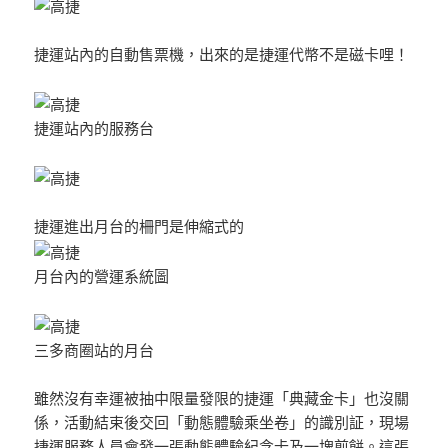
捷運站內的自動售票機，出來的是捷運代幣不是磁卡哩！
捷運站內的服務台
捷運進出月台的柵門是伸縮式的
月台內的營運系統圖
三多商圈站的月台
雖然沒有幸運被抽中限量發限的捷運「典藏金卡」也沒關
係，活動結束後交回「動態體驗乘坐卷」的識別証，現場
捷運服務人員會發一張動態體驗紀念卡及一塊煎餅。這張