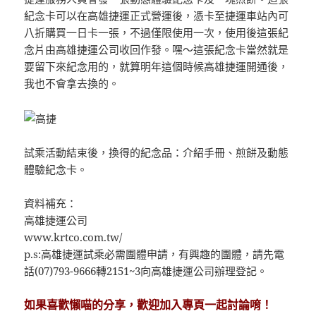
紀念卡可以在高雄捷運正式營運後，憑卡至捷運車站內可
八折購買一日卡一張，不過僅限使用一次，使用後這張紀
念片由高雄捷運公司收回作發。嘿～這張紀念卡當然就是
要留下來紀念用的，就算明年這個時候高雄捷運開通後，
我也不會拿去換的。
試乘活動結束後，換得的紀念品：介紹手冊、煎餅及動態
體驗紀念卡。
資料補充：
高雄捷運公司
www.krtco.com.tw/
p.s:高雄捷運試乘必需團體申請，有興趣的團體，請先電
話(07)793-9666轉2151~3向高雄捷運公司辦理登記。
如果喜歡懶喵的分享，歡迎加入專頁一起討論唷！