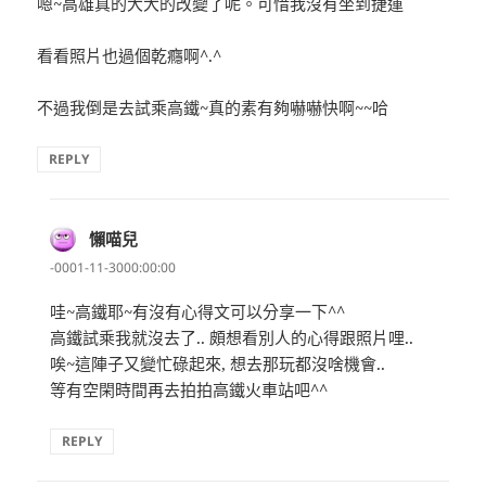
嗯~高雄真的大大的改變了呢。可惜我沒有坐到捷運
看看照片也過個乾癮啊^.^
不過我倒是去試乘高鐵~真的素有夠嚇嚇快啊~~哈
REPLY
懶喵兒
表
示:
-0001-11-3000:00:00
哇~高鐵耶~有沒有心得文可以分享一下^^
高鐵試乘我就沒去了.. 頗想看別人的心得跟照片哩..
唉~這陣子又變忙碌起來, 想去那玩都沒啥機會..
等有空閑時間再去拍拍高鐵火車站吧^^
REPLY