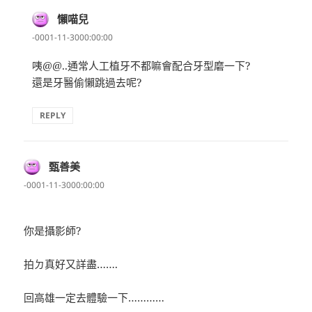
懶喵兒
表
示:
-0001-11-3000:00:00
咦@@..通常人工植牙不都嘛會配合牙型磨一下?
還是牙醫偷懶跳過去呢?
REPLY
甄善美
表
示:
-0001-11-3000:00:00
你是攝影師?
拍ㄉ真好又詳盡…….
回高雄一定去體驗一下…………