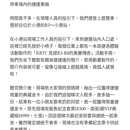
停車場內的捷運車廂
時間差不多，在領導人員的指引下，我們便登上遊覽車，
便前往位於小港的R3～小港站。
在小港站現場工作人員的指引下，來到捷運站內入口處，
這裡已經先放好小椅子，每個位置上都有一本高捷為體驗
活動製作的「KRTC 見證R3-R8的美麗傳奇」活動手冊，
我們先坐下聽取有關高雄捷運的簡介，是用動畫製作的，
簡介內容很可愛，蠻像Ｑ版線上遊戲風格，我個人感覺
啦！
聽完簡介後，現場依大家領的號碼牌，抽出一位獲得捷運
限量的典藏金卡，由於我們這個梯次人較多，故多抽一
份，結果有一位小朋友跟老奶奶同號，故一起獲得限量捷
運金卡。原先現場有販售紀念套票($300，兩張)跟VIP典
藏組($999，七張)，因這個梯次最初安排要與總統一起乘
坐，雖然確定總統不會來，現場也沒有準備紀念票卡供試
乘者購買。