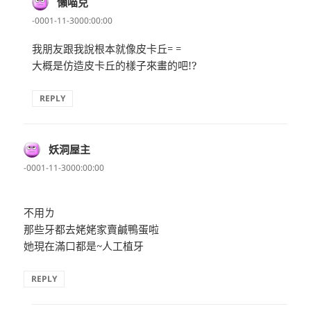
懶喵兒
表
示:
-0001-11-3000:00:00
我朋友跟我說根本就像皮卡丘= =
大概是仿造皮卡丘的樣子來畫的吧!?
REPLY
妖洞屋主
表
示:
-0001-11-3000:00:00
不用ㄌ
那些牙都去姥姥家賣鹹鴨蛋啦
她現在滿口都是~人工植牙
REPLY