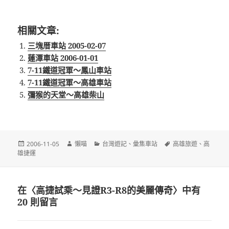
相關文章:
三塊厝車站 2005-02-07
蓮潭車站 2006-01-01
7-11鐵道冠軍～鳳山車站
7-11鐵道冠軍～高雄車站
彌猴的天堂～高雄柴山
發
作
分
標
2006-11-05
懶喵
台灣遊記
、
彙集車站
高雄旅遊
、
高
佈
者
類
籤
雄捷運
日
期:
在〈高捷試乘～見證R3-R8的美麗傳奇〉中有
20 則留言