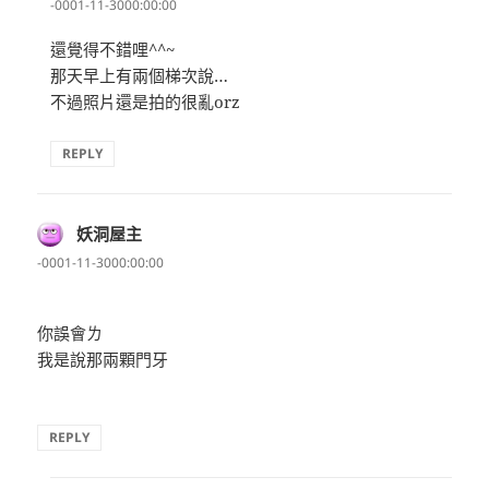
示:
-0001-11-3000:00:00
還覺得不錯哩^^~
那天早上有兩個梯次說…
不過照片還是拍的很亂orz
REPLY
妖洞屋主
表
示:
-0001-11-3000:00:00
你誤會ㄌ
我是說那兩顆門牙
REPLY