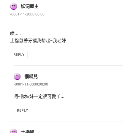
妖洞屋主
表
示:
-0001-11-3000:00:00
噗…..
土撥鼠著牙讓我想起~我老妹
REPLY
懶喵兒
表
示:
-0001-11-3000:00:00
呵~你妹妹一定很可愛丫….
REPLY
土播鼠
表