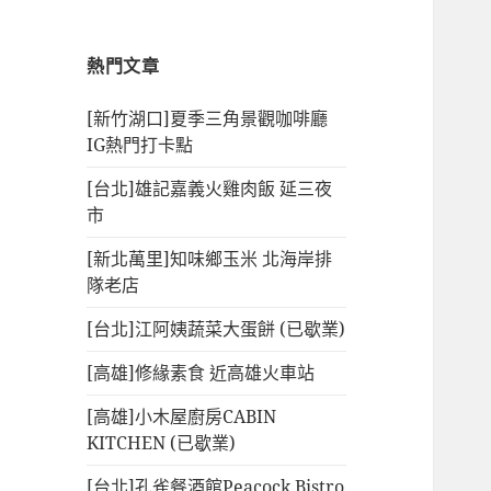
熱門文章
[新竹湖口]夏季三角景觀咖啡廳
IG熱門打卡點
[台北]雄記嘉義火雞肉飯 延三夜
市
[新北萬里]知味鄉玉米 北海岸排
隊老店
[台北]江阿姨蔬菜大蛋餅 (已歇業)
[高雄]修緣素食 近高雄火車站
[高雄]小木屋廚房CABIN
KITCHEN (已歇業)
[台北]孔雀餐酒館Peacock Bistro