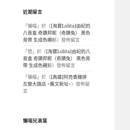
近期留言
「
懶喵
」於〈
[淘寶Lolita]由紀的
八音盒 奇蹟邦妮（奇蹟兔） 黑色
背帶 生成色襯衫
〉發佈留言
「
悠
」於〈
[淘寶Lolita]由紀的八
音盒 奇蹟邦妮（奇蹟兔） 黑色背
帶 生成色襯衫
〉發佈留言
「
懶喵
」於〈
[高雄]阿亮香雞排
左營大路店 <舊文新址>
〉發佈留
言
懶喵兒滴窩