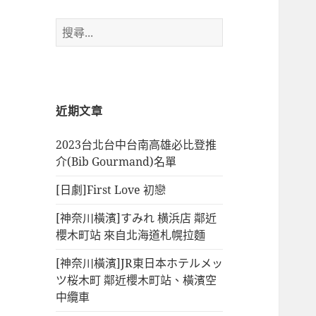
搜
尋
關
鍵
字:
近期文章
2023台北台中台南高雄必比登推
介(Bib Gourmand)名單
[日劇]First Love 初戀
[神奈川橫濱]すみれ 横浜店 鄰近
櫻木町站 來自北海道札幌拉麵
[神奈川橫濱]JR東日本ホテルメッ
ツ桜木町 鄰近櫻木町站、橫濱空
中纜車