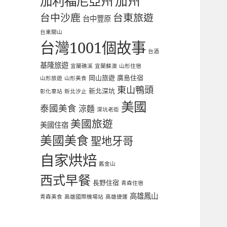
加利福尼亞州
加州
台中沙鹿
台東旅遊
台中豐原
台東關山
台灣1001個故事
台酒
基隆旅遊
宜蘭礁溪
宜蘭蘇澳
山形住宿
岡山旅遊
廣島住宿
山形旅遊
山形美食
東山鴨頭
新北深坑
彰化車站
新北汐止
美國
泰國美食
涼麵
深坑老街
美國旅遊
美國住宿
美國美食
聖地牙哥
自家烘焙
舊金山
西式早餐
長野住宿
青森住宿
高雄鳳山
青森美食
高雄國際機場站
高雄捷運