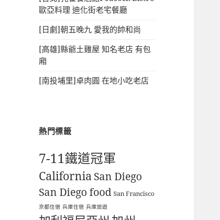
歐亞料理 迪化街老宅餐廳
[日劇]朝五晚九 愛我的帥和尚
[高雄]縣爺土雞屋 知名老店 有包
廂
[南投埔里]卓肉圓 在地小吃老店
熱門標籤
7-11鐵道冠軍
California
San Diego
San Diego food
San Francisco
京都住宿
兵庫住宿
兵庫旅遊