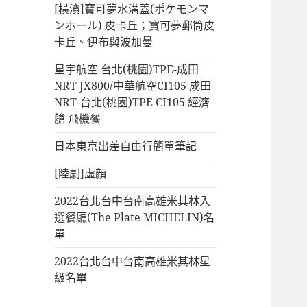
[橫濱]寶可夢水溝蓋(ポケモンマ
ンホール) 皮卡丘；寶可夢郵筒皮
卡丘、伊布與波加曼
星宇航空 台北(桃園)TPE-成田
NRT JX800/中華航空CI105 成田
NRT-台北(桃園)TPE CI105 經濟
艙 飛機餐
日本東京出差自由行簡單筆記
[陸劇]虛顏
2022台北台中台南高雄米其林入
選餐廳(The Plate MICHELIN)名
單
2022台北台中台南高雄米其林星
級名單