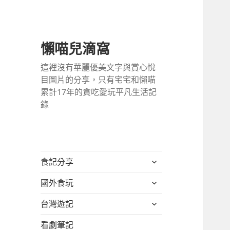
懶喵兒滴窩
這裡沒有華麗優美文字與賞心悅
目圖片的分享，只有宅宅和懶喵
累計17年的貪吃愛玩平凡生活記
錄
展
食記分享
開
展
國外食玩
子
開
選
展
台灣遊記
子
單
開
選
看劇筆記
子