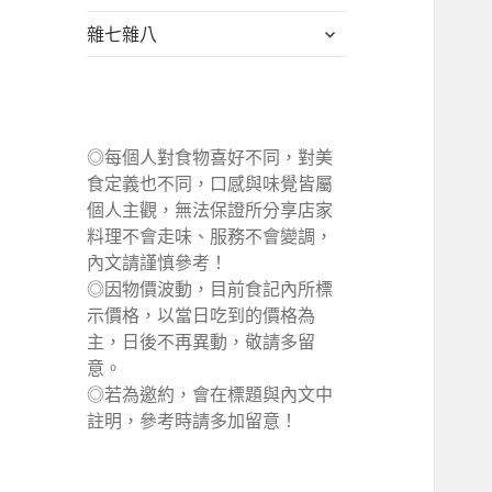
單
選
展
雜七雜八
單
開
子
選
單
◎每個人對食物喜好不同，對美
食定義也不同，口感與味覺皆屬
個人主觀，無法保證所分享店家
料理不會走味、服務不會變調，
內文請謹慎參考！
◎因物價波動，目前食記內所標
示價格，以當日吃到的價格為
主，日後不再異動，敬請多留
意。
◎若為邀約，會在標題與內文中
註明，參考時請多加留意！