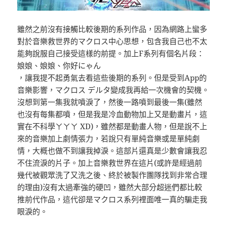
雖然之前沒有接觸比較後期的系列作品，因為網路上蠻多
對於音樂救世界的マクロス中心思想，包含我自己也不太
能夠說服自己接受這樣的前提。加上F系列有個名片段：
娘娘、娘娘、你好にゃん
，讓我提不起勇氣去看這些後期的系列。但是受到App的
音樂影響，マクロス デルタ變成我再給一次機會的契機。
沒想到第一集我就噴淚了，然後一路噴到最後一集(雖然
也沒有每集都噴，但是我是冷血動物加上又是動畫片，這
實在不科學ㄚㄚㄚ XD)，雖然都是動畫人物，但是說不上
來的音樂加上劇情張力，若說只有單純音樂或是單純劇
情，大概也做不到讓我掉淚。這部片還真是少數會讓我忍
不住流淚的片子。加上音樂救世界在這片(或許是經過前
幾代被觀眾洗了又洗之後、終於被製作團隊找到非常合理
的理由)沒有太過牽強的硬凹，雖然大部分超迷們都比較
推前代作品，這代卻是マクロス系列裡面唯一真的騙走我
眼淚的。