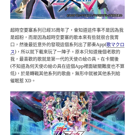
超時空要塞系列已經35周年了，會知道這件事不是因為我
是超粉，而是因為超時空要塞的歌本來有些就很合我胃
口，然後最近意外的發現這個系列出了節奏App(
歌マクロ
ス
)，所以就下載來玩了一陣子。原本只知道幾個老歌的
我，最喜歡的歌就是第一代的天使の絵の具。在卡關後
(不知道為何天使の絵の具在這個App裡面破關難度也不算
低)，於是轉戰其他系列的歌曲，無形中就被其他系列給
催眠惹 XD。