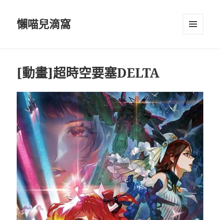
懶喵兒滴窩
選單及
小工具
[動畫]超時空要塞DELTA