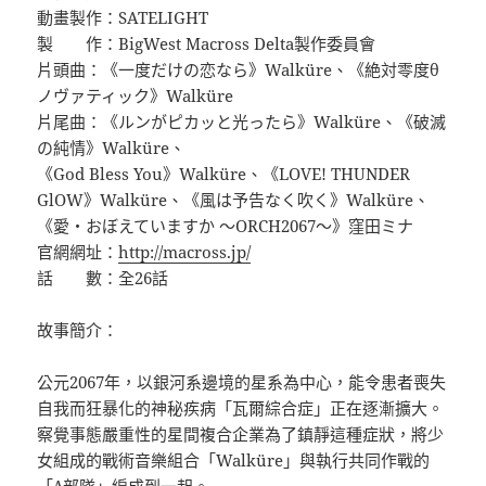
動畫製作：SATELIGHT
製 作：BigWest Macross Delta製作委員會
片頭曲：《一度だけの恋なら》Walküre、《絶対零度θ
ノヴァティック》Walküre
片尾曲：《ルンがピカッと光ったら》Walküre、《破滅
の純情》Walküre、
《God Bless You》Walküre、《LOVE! THUNDER
GlOW》Walküre、《風は予告なく吹く》Walküre、
《愛・おぼえていますか 〜ORCH2067〜》窪田ミナ
官網網址：
http://macross.jp/
話 數：全26話
故事簡介：
公元2067年，以銀河系邊境的星系為中心，能令患者喪失
自我而狂暴化的神秘疾病「瓦爾綜合症」正在逐漸擴大。
察覺事態嚴重性的星間複合企業為了鎮靜這種症狀，將少
女組成的戰術音樂組合「Walküre」與執行共同作戰的
「Δ部隊」編成到一起。