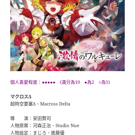
個人喜愛程度：●●●●● (滿分為10 ●為2 ○為1)
マクロスΔ
超時空要塞Δ、Macross Delta
導 演：安田賢司
人物原案：河森正治、Studio Nue
人物設定：まじろ、進藤優