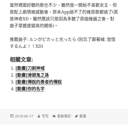
當然裡面好聽的歌也不少、雖然我一開始不喜歡女主、但
是配上劇情被感動後，原本App過不了的幾首歌都過了(真
是神奇XD，雖然應該只是因為多聽了原曲幾遍之後，對
曲子掌握度變高的關係)。
推薦曲子: ルンがピカッと光ったら (別忘了跟著喊: 覚悟
するんよ！！XD)
相關文章:
[動畫]刀劍神域
[動畫]滑頭鬼之孫
[動畫]傳說的勇者的傳說
[動畫]你的名字
發
作
分
標
2018-06-17
宅宅
看劇筆記
動畫
佈
者
類
籤
日