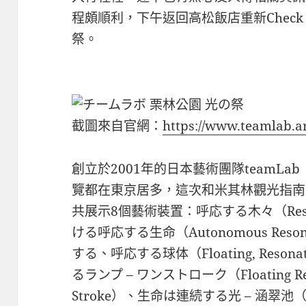
程頗順利，下午返回高松飯店重新Check
祭。
截圖來自官網：
https://www.teamlab.ar
創立於2001年的日本藝術團隊teamL
覽都在東京居多，這次和米其林觀光指南
共展示8個藝術裝置：呼応する木々（Reson
ける呼応する生命（Autonomous Resonati
する、呼応する球体（Floating, Reson
るランプ – ワンストローク（Floating Reso
Stroke）、生命は連続する光 – 涵翠池（Life i