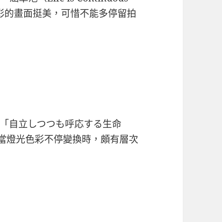
直變換色彩的畫面挺美，可惜不能多停留拍
「自立しつつも呼応する生命
ife）」，當燈光色彩不停變換時，頗有層次