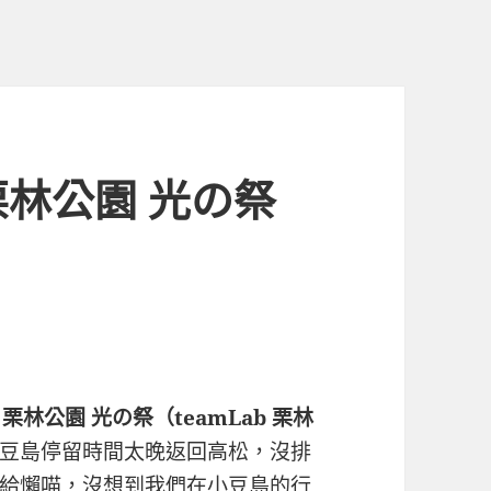
栗林公園 光の祭
栗林公園 光の祭（teamLab 栗林
豆島停留時間太晚返回高松，沒排
給懶喵，沒想到我們在小豆島的行