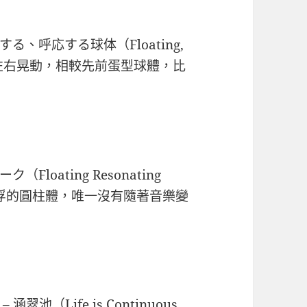
、呼応する球体（Floating,
樣輕推會左右晃動，相較先前蛋型球體，比
loating Resonating
水面上飄浮的圓柱體，唯一沒有隨著音樂變
（Life is Continuous