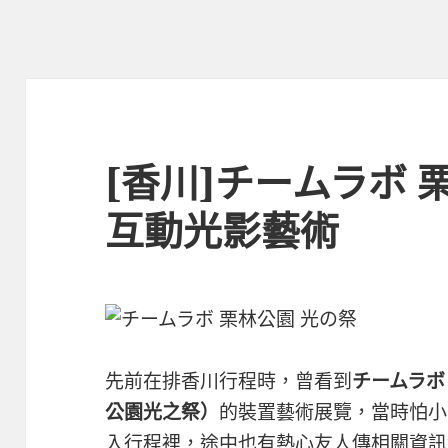
[香川]チームラボ 
互動光影藝術
先前在排香川行程時，曾看到
チームラボ 
公園光之祭）
的裝置藝術展覽，當時怕小
入行程裡，途中也有熱心友人傳相關資訊