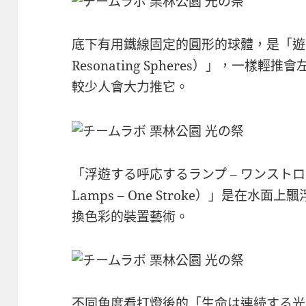
底下有用鐵線固定的圓形的球體，是「遊する
Resonating Spheres）」，一
較少人會大力推它。
「浮遊する呼応するランプ – ワンストローク（F
Lamps – One Stroke）」是在
換色彩的裝置藝術。
不同角度看打燈後的「生命は連続する光 – 涵翠池