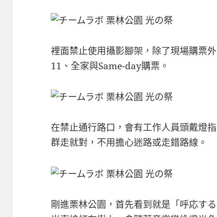
裡面禁止使用攝影腳架，除了現場購票外，
11、全家與Same-day購票。
在禁止通行路口，會有工作人員頭戴燈指
群走就對，不用擔心迷路或走錯路線。
剛進栗林公園，首先看到就是「呼応する木々（R