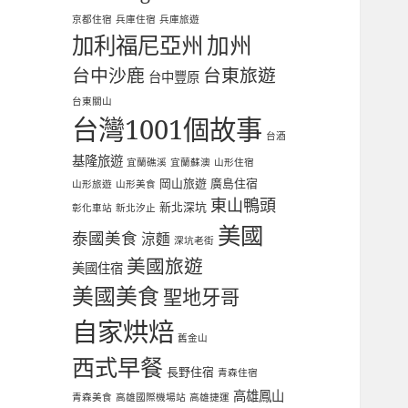
京都住宿
兵庫住宿
兵庫旅遊
加利福尼亞州
加州
台中沙鹿
台東旅遊
台中豐原
台東關山
台灣1001個故事
台酒
基隆旅遊
宜蘭礁溪
宜蘭蘇澳
山形住宿
岡山旅遊
廣島住宿
山形旅遊
山形美食
東山鴨頭
新北深坑
彰化車站
新北汐止
美國
泰國美食
涼麵
深坑老街
美國旅遊
美國住宿
美國美食
聖地牙哥
自家烘焙
舊金山
西式早餐
長野住宿
青森住宿
高雄鳳山
青森美食
高雄國際機場站
高雄捷運