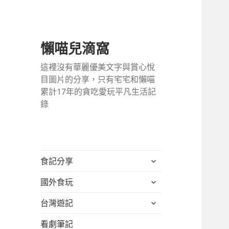
懶喵兒滴窩
這裡沒有華麗優美文字與賞心悅
目圖片的分享，只有宅宅和懶喵
累計17年的貪吃愛玩平凡生活記
錄
展
食記分享
開
展
國外食玩
子
開
選
展
台灣遊記
子
單
開
選
看劇筆記
子