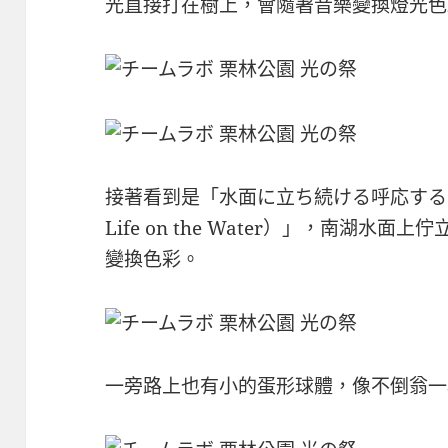
光直接打在樹上，會隨著音樂變換燈光色
接著看到是「水面に立ち続ける呼応する生命（Au
Life on the Water）」，南湖
變換色彩。
一旁路上也有小的蛋形球體，像不倒翁一