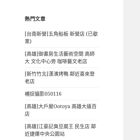
熱門文章
[台南新營]五角船板 新營店 (已歇
業)
[高雄]御書房生活藝術空間 高師
大 文化中心旁 咖啡藝文老店
[新竹竹北]漢濱烤鴨 鄰近喜來登
老店
補捉貓影050116
[高雄]大戶屋Ootoya 高雄大遠百
店
[高雄]江豪記臭豆腐王 民生店 鄰
近捷運中央公園站