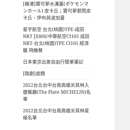
[橫濱]寶可夢水溝蓋(ポケモンマ
ンホール) 皮卡丘；寶可夢郵筒皮
卡丘、伊布與波加曼
星宇航空 台北(桃園)TPE-成田
NRT JX800/中華航空CI105 成田
NRT-台北(桃園)TPE CI105 經濟
艙 飛機餐
日本東京出差自由行簡單筆記
[陸劇]虛顏
2022台北台中台南高雄米其林入
選餐廳(The Plate MICHELIN)名
單
2022台北台中台南高雄米其林星
級名單