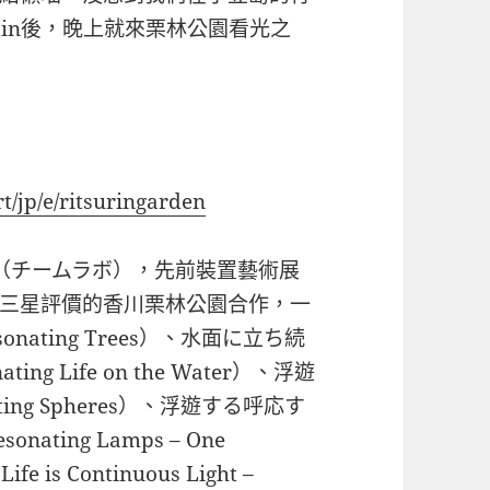
 in後，晚上就來栗林公園看光之
t/jp/e/ritsuringarden
ab（チームラボ），先前裝置藝術展
三星評價的香川栗林公園合作，一
ating Trees）、水面に立ち続
ng Life on the Water）、浮遊
ating Spheres）、浮遊する呼応す
nating Lamps – One
s Continuous Light –