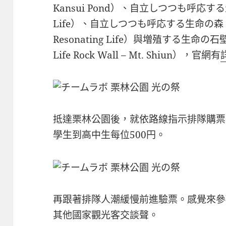
Kansui Pond）、自立しつつも呼応する生命（
Life）、自立しつつも呼応する生命の森（Fore
Resonating Life）與増殖する生命の石壁 
Life Rock Wall – Mt. Shiun），官網有
抵達栗林公園後，就依路線指示排隊購票
學生到高中生每位500円。
再跟著排隊人潮緩慢前進驗票。感覺來參
其他國家觀光客交談聲。