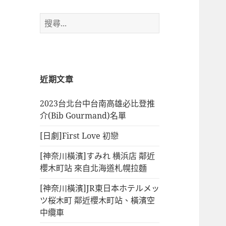
搜
尋
關
鍵
字:
近期文章
2023台北台中台南高雄必比登推
介(Bib Gourmand)名單
[日劇]First Love 初戀
[神奈川橫濱]すみれ 横浜店 鄰近
櫻木町站 來自北海道札幌拉麵
[神奈川橫濱]JR東日本ホテルメッ
ツ桜木町 鄰近櫻木町站、橫濱空
中纜車