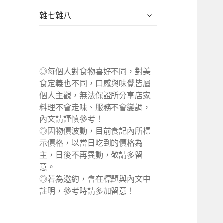
單
選
展
雜七雜八
單
開
子
選
單
◎每個人對食物喜好不同，對美
食定義也不同，口感與味覺皆屬
個人主觀，無法保證所分享店家
料理不會走味、服務不會變調，
內文請謹慎參考！
◎因物價波動，目前食記內所標
示價格，以當日吃到的價格為
主，日後不再異動，敬請多留
意。
◎若為邀約，會在標題與內文中
註明，參考時請多加留意！