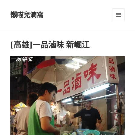
懶喵兒滴窩
選單及
小工具
[高雄]一品滷味 新崛江