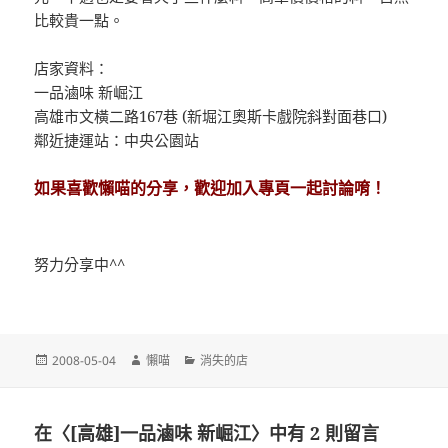
比較貴一點。
店家資料：
一品滷味 新崛江
高雄市文橫二路167巷 (新堀江奧斯卡戲院斜對面巷口)
鄰近捷運站：中央公園站
如果喜歡懶喵的分享，歡迎加入專頁一起討論唷！
努力分享中^^
發
作
分
2008-05-04
懶喵
消失的店
佈
者
類
日
期:
在〈[高雄]一品滷味 新崛江〉中有 2 則留言