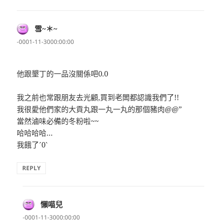
雪~＊~
表
示:
-0001-11-3000:00:00
他跟墾丁的一品沒關係吧0.0
我之前也常跟朋友去光顧,買到老闆都認識我們了!!
我很愛他們家的大貢丸跟一丸一丸的那個豬肉@@”
當然滷味必備的冬粉啦~~
哈哈哈哈…
我餓了ˊ0ˋ
REPLY
懶喵兒
表
示:
-0001-11-3000:00:00