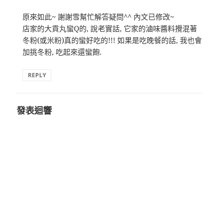
原來如此~ 謝謝雪幫忙解答疑問^^ 內文已修改~
店家的大貢丸蠻Q的, 說老實話, 它家的滷味醬料攪混著
冬粉(或米粉)真的蠻好吃的!!! 如果是吃晚餐的話, 我也會
加挑冬粉, 吃起來還蠻飽.
REPLY
發表迴響