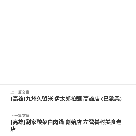
文
上一篇文章
章
[高雄]九州久留米 伊太郎拉麵 高雄店 (已歇業)
上
導
一
覽
篇
下一篇文章
文
[高雄]劉家酸菜白肉鍋 創始店 左營眷村美食老
下
章:
店
一