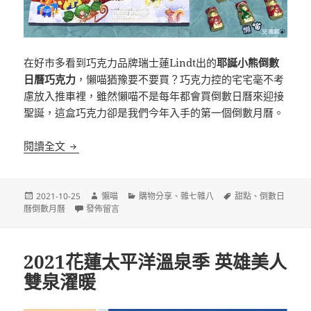
在好市多看到巧克力品牌瑞士蓮Lindt出的
耶誕小熊倒數
日曆巧克力
，懶喵猶豫要不要買？巧克力控的宅宅毫不考
慮放入推車裡，雖然懶喵不是每年都會買倒數日曆來迎接
聖誕，這盒巧克力卻是我們今年入手的第一個倒數月曆。
瑞士蓮Lindt 2021 耶誕小熊倒數日曆巧克力
閱讀全文
發
作
分
標
2021-10-25
懶喵
購物分享
、
雜七雜八
甜點
、
倒數日
佈
在〈瑞士蓮Lindt 2021 耶誕小熊倒數日曆巧克力〉
者
類
籤
曆倒數月曆
發佈留言
日
期:
2021花蓮太平洋溫泉季 英雄美人
雙泉濯暖