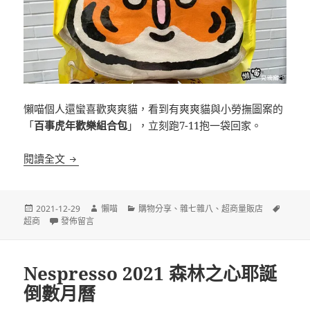
懶喵個人還蠻喜歡爽爽貓，看到有爽爽貓與小勞撫圖案的
「
百事虎年歡樂組合包
」，立刻跑7-11抱一袋回家。
[超商]7-11 百事虎年歡樂組合包
閱讀全文
發
作
分
標
2021-12-29
懶喵
購物分享
、
雜七雜八
、
超商量販店
佈
在〈[超商]7-11 百事虎年歡樂組合包〉
者
類
籤
超商
發佈留言
日
期:
Nespresso 2021 森林之心耶誕
倒數月曆