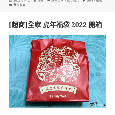
發
作
分
標
2022-01-12
懶喵
購物分享
、
雜七雜八
超商
、
福袋
佈
在〈[超商]7-11 開運金喜福袋 2022 開箱〉
者
類
籤
發佈留言
日
期:
[超商]全家 虎年福袋 2022 開箱