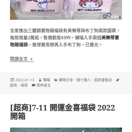
全家推出三麗鷗置物箱福袋有美樂蒂與布丁狗兩款圖案，
每款限量2萬組，售價都是$399。懶喵入手兩個
美樂蒂置
物箱福袋
，覺得實用想再入手布丁狗，已賣光。
[超商]全家 三麗鷗美樂蒂置物箱福袋 開箱
閱讀全文
發
作
分
標
2022-01-13
懶喵
購物分享
、
雜七雜八
、
超商量販店
佈
在〈[超商]全家 三麗鷗美樂蒂置物箱福袋 開箱〉
者
類
籤
超商
、
福袋
發佈留言
日
期:
[超商]7-11 開運金喜福袋 2022
開箱