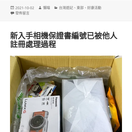
發
作
分
2021-10-02
懶喵
台灣遊記
、
東部
、
好康活動
佈
在〈2021花蓮太平洋溫泉季 英雄美人 雙泉濯暖〉
者
類
發佈留言
日
期:
新入手相機保證書編號已被他人
註冊處理過程