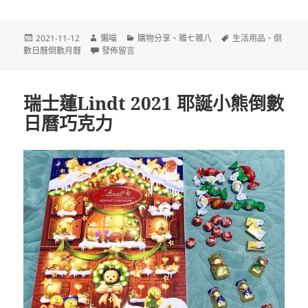
發
作
分
標
2021-11-12
懶喵
購物分享
、
雜七雜八
生活用品
、
倒
佈
者
在〈Nespresso 2021 森林之心耶誕倒數月曆〉
類
籤
數日曆倒數月曆
發佈留言
日
期:
瑞士蓮Lindt 2021 耶誕小熊倒數
日曆巧克力