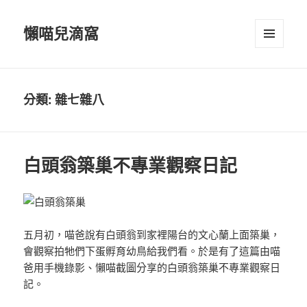
懶喵兒滴窩
選單及
小工具
分類:
雜七雜八
白頭翁築巢不專業觀察日記
五月初，喵爸說有白頭翁到家裡陽台的文心蘭上面築巢，
會觀察拍牠們下蛋孵育幼鳥給我們看。於是有了這篇由喵
爸用手機錄影、懶喵截圖分享的白頭翁築巢不專業觀察日
記。