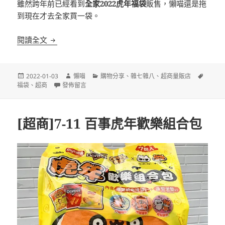
雖然跨年前已經看到
全家2022虎年福袋
販售，懶喵還是拖
到現在才去全家買一袋。
[超商]全家 虎年福袋 2022 開箱
閱讀全文
發
作
分
標
2022-01-03
懶喵
購物分享
、
雜七雜八
、
超商量販店
佈
在〈[超商]全家 虎年福袋 2022 開箱〉
者
類
籤
福袋
、
超商
發佈留言
日
期:
[超商]7-11 百事虎年歡樂組合包