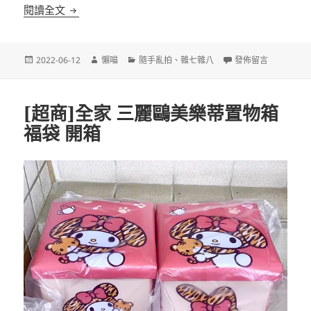
白頭翁築巢不專業觀察日記
閱讀全文
發
作
分
在〈白頭翁築巢不專
2022-06-12
懶喵
隨手亂拍
、
雜七雜八
發佈留言
佈
者
類
日
期:
[超商]全家 三麗鷗美樂蒂置物箱
福袋 開箱