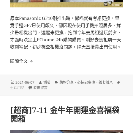
原本Panasonic GF10剛推出時，懶喵就有考慮更換，畢
竟手邊GF7已使用頗久，卻因現在使用手機拍照居多，鮮
少帶相機出門，遲遲未更換，拖到今年去馬祖遊玩前夕，
才臨時決定上PChome 24h購物購買。剛好去馬祖前一天
收到宅配，初步檢查相機沒問題，隔天直接帶出門使用。
新入手相機保證書編號已被他人註冊處理過程
閱讀全文
發
作
分
標
2021-06-07
懶喵
購物分享
、
心情記事簿
、
雜七雜八
佈
在〈新入手相機保證書編號已被他人註冊處理過程〉
者
類
籤
生活用品
發佈留言
日
期:
[超商]7-11 金牛年開運金喜福袋
開箱