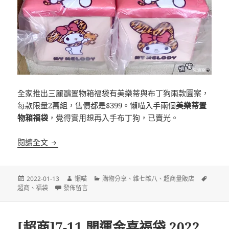
全家推出三麗鷗置物箱福袋有美樂蒂與布丁狗兩款圖案，
每款限量2萬組，售價都是$399。懶喵入手兩個
美樂蒂置
物箱福袋
，覺得實用想再入手布丁狗，已賣光。
[超商]全家 三麗鷗美樂蒂置物箱福袋 開箱
閱讀全文
發
作
分
標
2022-01-13
懶喵
購物分享
、
雜七雜八
、
超商量販店
佈
在〈[超商]全家 三麗鷗美樂蒂置物箱福袋 開箱〉
者
類
籤
超商
、
福袋
發佈留言
日
期:
[超商]7-11 開運金喜福袋 2022