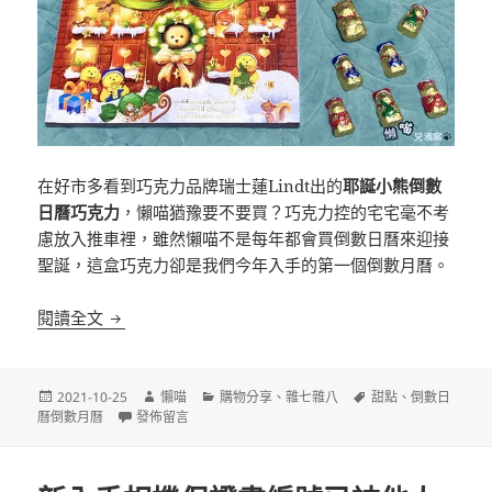
在好市多看到巧克力品牌瑞士蓮Lindt出的
耶誕小熊倒數
日曆巧克力
，懶喵猶豫要不要買？巧克力控的宅宅毫不考
慮放入推車裡，雖然懶喵不是每年都會買倒數日曆來迎接
聖誕，這盒巧克力卻是我們今年入手的第一個倒數月曆。
瑞士蓮Lindt 2021 耶誕小熊倒數日曆巧克力
閱讀全文
發
作
分
標
2021-10-25
懶喵
購物分享
、
雜七雜八
甜點
、
倒數日
佈
在〈瑞士蓮Lindt 2021 耶誕小熊倒數日曆巧克力〉
者
類
籤
曆倒數月曆
發佈留言
日
期: