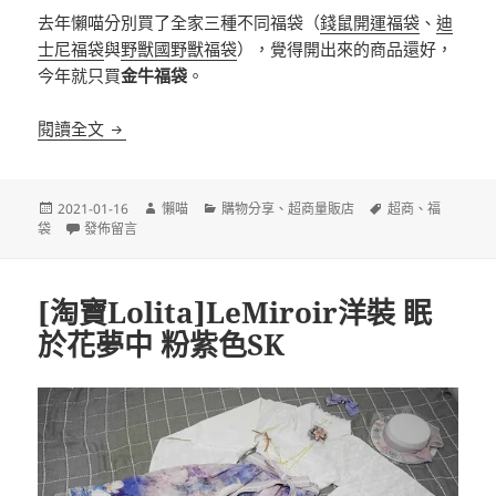
去年懶喵分別買了全家三種不同福袋（
錢鼠開運福袋
、
迪
士尼福袋
與
野獸國野獸福袋
），覺得開出來的商品還好，
今年就只買
金牛福袋
。
[超商]全家 金牛福袋 2021 開箱
閱讀全文
發
作
分
標
2021-01-16
懶喵
購物分享
、
超商量販店
超商
、
福
佈
在〈[超商]全家 金牛福袋 2021 開箱〉
者
類
籤
袋
發佈留言
日
期:
[淘寶Lolita]LeMiroir洋裝 眠
於花夢中 粉紫色SK