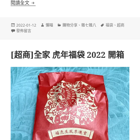
[超商]7-11 開運金喜福袋 2022 開箱
閱讀全文
發
作
分
標
2022-01-12
懶喵
購物分享
、
雜七雜八
福袋
、
超商
佈
在〈[超商]7-11 開運金喜福袋 2022 開箱〉
者
類
籤
發佈留言
日
期:
[超商]全家 虎年福袋 2022 開箱