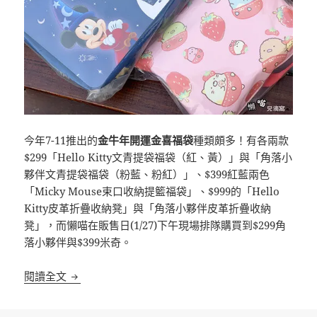
今年7-11推出的
金牛年開運金喜福袋
種類頗多！有各兩款
$299「Hello Kitty文青提袋福袋（紅、黃）」與「角落小
夥伴文青提袋福袋（粉藍、粉紅）」、$399紅藍兩色
「Micky Mouse束口收納提籃福袋」、$999的「Hello
Kitty皮革折疊收納凳」與「角落小夥伴皮革折疊收納
凳」，而懶喵在販售日(1/27)下午現場排隊購買到$299角
落小夥伴與$399米奇。
[超商]7-11 金牛年開運金喜福袋 開箱
閱讀全文