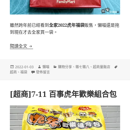
雖然跨年前已經看到
全家2022虎年福袋
販售，懶喵還是拖
到現在才去全家買一袋。
[超商]全家 虎年福袋 2022 開箱
閱讀全文
發
作
分
標
2022-01-03
懶喵
購物分享
、
雜七雜八
、
超商量販店
佈
在〈[超商]全家 虎年福袋 2022 開箱〉
者
類
籤
超商
、
福袋
發佈留言
日
期:
[超商]7-11 百事虎年歡樂組合包