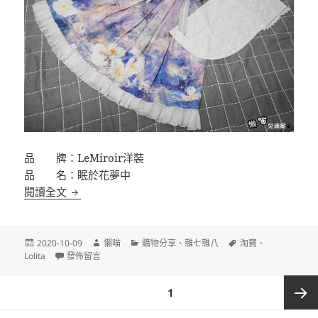
品 牌：LeMiroir洋裝
品 名：眠於花夢中
[淘寶Lolita]LeMiroir洋裝 眠於花夢中 粉紫色SK
閱讀全文
發
作
分
標
2020-10-09
懶喵
購物分享
、
雜七雜八
淘寶
、
佈
在〈[淘寶Lolita]LeMiroir洋裝 眠於花夢中 粉紫色SK〉
者
類
籤
Lolita
發佈留言
日
期:
文
頁次
1
章
分