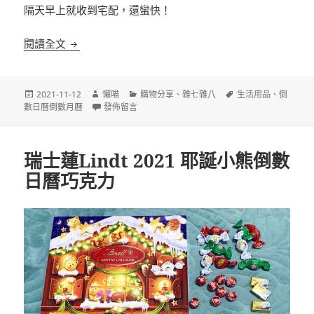
隔天早上就收到宅配，還蠻快！
Nespresso 2021 森林之心耶誕倒數月曆
閱讀全文
發
作
分
標
2021-11-12
懶喵
購物分享
、
雜七雜八
生活用品
、
倒
佈
者
在〈Nespresso 2021 森林之心耶誕倒數月曆〉
類
籤
數日曆倒數月曆
發佈留言
日
期:
瑞士蓮Lindt 2021 耶誕小熊倒數
日曆巧克力