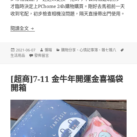
才臨時決定上PChome 24h購物購買。剛好去馬祖前一天
收到宅配，初步檢查相機沒問題，隔天直接帶出門使用。
新入手相機保證書編號已被他人註冊處理過程
閱讀全文
發
作
分
標
2021-06-07
懶喵
購物分享
、
心情記事簿
、
雜七雜八
佈
在〈新入手相機保證書編號已被他人註冊處理過程〉
者
類
籤
生活用品
發佈留言
日
期:
[超商]7-11 金牛年開運金喜福袋
開箱