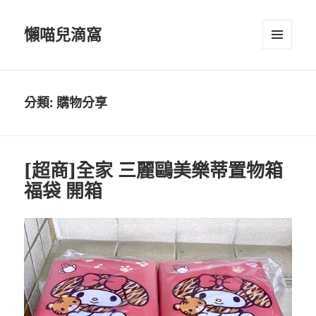
懶喵兒滴窩
選單及
小工具
分類:
購物分享
[超商]全家 三麗鷗美樂蒂置物箱
福袋 開箱