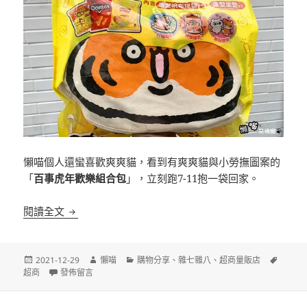
懶喵個人還蠻喜歡爽爽貓，看到有爽爽貓與小勞撫圖案的
「
百事虎年歡樂組合包
」，立刻跑7-11抱一袋回家。
[超商]7-11 百事虎年歡樂組合包
閱讀全文
發
作
分
標
2021-12-29
懶喵
購物分享
、
雜七雜八
、
超商量販店
佈
在〈[超商]7-11 百事虎年歡樂組合包〉
者
類
籤
超商
發佈留言
日
期: