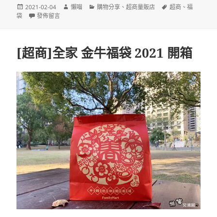
發
作
分
標
2021-02-04
懶喵
購物分享
、
超商量販店
超商
、
福
佈
在〈[超商]7-11 金牛年開運金喜福袋 開箱〉
者
類
籤
袋
發佈留言
日
期:
[超商]全家 金牛福袋 2021 開箱