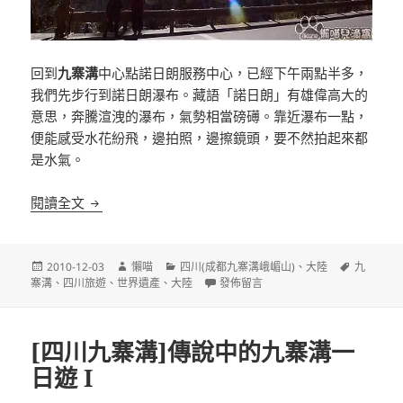
回到
九寨溝
中心點諾日朗服務中心，已經下午兩點半多，
我們先步行到諾日朗瀑布。藏語「諾日朗」有雄偉高大的
意思，奔騰渲洩的瀑布，氣勢相當磅礡。靠近瀑布一點，
便能感受水花紛飛，邊拍照，邊擦鏡頭，要不然拍起來都
是水氣。
[四川九寨溝]傳說中的九寨溝一日遊 II
閱讀全文
發
作
分
標
2010-12-03
懶喵
四川(成都九寨溝峨嵋山)
、
大陸
九
佈
者
類
在〈[四川九寨溝]傳說中的九寨溝一日遊 
籤
寨溝
、
四川旅遊
、
世界遺產
、
大陸
發佈留言
日
期:
[四川九寨溝]傳說中的九寨溝一
日遊 I