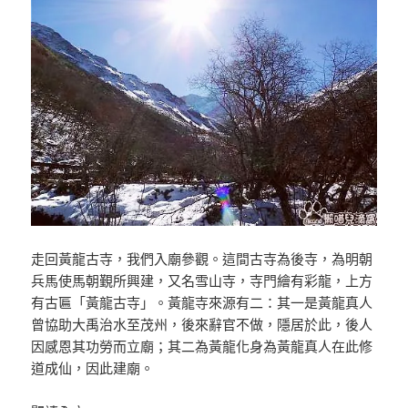
走回黃龍古寺，我們入廟參觀。這間古寺為後寺，為明朝
兵馬使馬朝覲所興建，又名雪山寺，寺門繪有彩龍，上方
有古匾「黃龍古寺」。黃龍寺來源有二：其一是黃龍真人
曾協助大禹治水至茂州，後來辭官不做，隱居於此，後人
因感恩其功勞而立廟；其二為黃龍化身為黃龍真人在此修
道成仙，因此建廟。