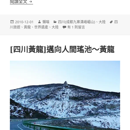
[四川黃龍]黃龍的山水遊趣
閱讀全文
發
作
分
標
2010-12-01
懶喵
四川(成都九寨溝峨嵋山)
、
大陸
四
佈
者
類
在〈[四川黃龍]黃龍的山水遊趣〉中
籤
川旅遊
、
黃龍
、
世界遺產
、
大陸
有 1 則留言
日
期:
[四川黃龍]邁向人間瑤池～黃龍