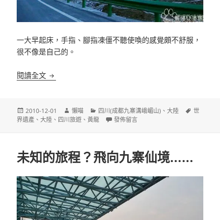
一大早起床，手指、腳指凍僵不聽使喚的感覺頗不舒服，
很不像是自己的。
[四川黃龍]邁向人間瑤池～黃龍
閱讀全文
發
作
分
標
2010-12-01
懶喵
四川(成都九寨溝峨嵋山)
、
大陸
世
佈
者
類
在〈[四川黃龍]邁向人間瑤池～黃龍〉
籤
界遺產
、
大陸
、
四川旅遊
、
黃龍
發佈留言
日
期:
未知的旅程？飛向九寨仙境……