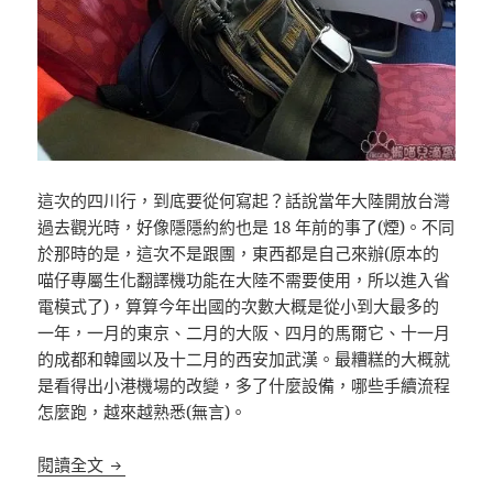
這次的四川行，到底要從何寫起？話說當年大陸開放台灣
過去觀光時，好像隱隱約約也是 18 年前的事了(煙)。不同
於那時的是，這次不是跟團，東西都是自己來辦(原本的
喵仔專屬生化翻譯機功能在大陸不需要使用，所以進入省
電模式了)，算算今年出國的次數大概是從小到大最多的
一年，一月的東京、二月的大阪、四月的馬爾它、十一月
的成都和韓國以及十二月的西安加武漢。最糟糕的大概就
是看得出小港機場的改變，多了什麼設備，哪些手續流程
怎麼跑，越來越熟悉(無言)。
[宅版]四川回憶錄 Episode I
閱讀全文