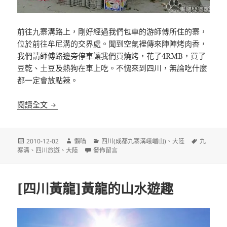
前往九寨溝路上，剛好經過我們包車的游師傅所住的寨，
位於前往牟尼溝的交界處。聞到空氣裡傳來陣陣烤肉香，
我們請師傅路邊旁停車讓我們買燒烤，花了4RMB，買了
豆乾、土豆及熱狗在車上吃。不愧來到四川，無論吃什麼
都一定會放點辣。
[四川九寨溝]比較通俗的印象九寨藏羌歌舞晚會
閱讀全文
發
作
分
標
2010-12-02
懶喵
四川(成都九寨溝峨嵋山)
、
大陸
九
佈
者
在〈[四川九寨溝]比較通俗的印象九寨藏羌歌舞晚
類
籤
寨溝
、
四川旅遊
、
大陸
發佈留言
日
期:
[四川黃龍]黃龍的山水遊趣