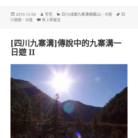
發
作
分
標
2010-12-04
宅宅
四川(成都九寨溝峨嵋山)
、
大陸
四
佈
在〈[宅版]四川回憶錄 Episode I〉中
者
類
籤
川旅遊
、
大陸
有 3 則留言
日
期:
[四川九寨溝]傳說中的九寨溝一
日遊 II