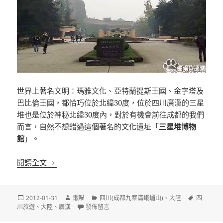
世界上著名文明：瑪雅文化、亞特蘭提斯王國、金字塔及
巴比倫王國，都恰巧位於北緯30度，位於四川廣漢的三星
堆也是位於神秘北緯30度內，對於有機會前往成都的我們
而言，自然不想錯過這個著名的文化遺址「
三星堆博物
館
」。
[四川廣漢]三星堆博物館 沉睡數千年，一醒驚天下
閱讀全文
發
作
分
標
2012-01-31
懶喵
四川(成都九寨溝峨嵋山)
、
大陸
四
佈
者
在〈[四川廣漢]三星堆博物館 沉睡數千年，一醒驚
類
籤
川旅遊
、
大陸
、
廣漢
發佈留言
日