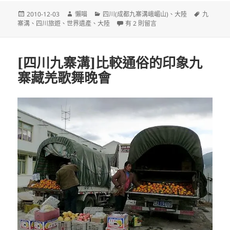
發
作
分
標
2010-12-03
懶喵
四川(成都九寨溝峨嵋山)
、
大陸
九
佈
者
類
在〈[四川九寨溝]傳說中的九寨溝一日遊
籤
寨溝
、
四川旅遊
、
世界遺產
、
大陸
有 2 則留言
日
期:
[四川九寨溝]比較通俗的印象九
寨藏羌歌舞晚會