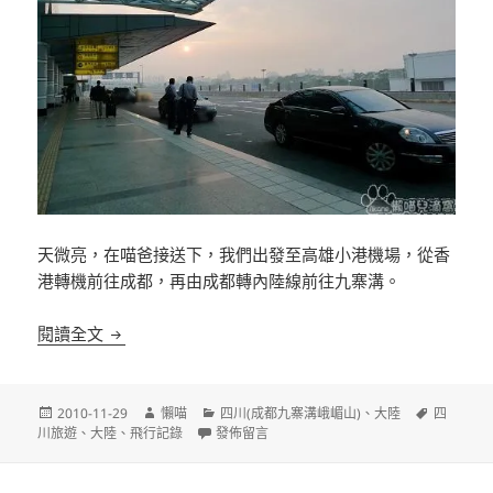
天微亮，在喵爸接送下，我們出發至高雄小港機場，從香
港轉機前往成都，再由成都轉內陸線前往九寨溝。
未知的旅程？飛向九寨仙境……
閱讀全文
發
作
分
標
2010-11-29
懶喵
四川(成都九寨溝峨嵋山)
、
大陸
四
佈
者
在〈未知的旅程？飛向九寨仙境……〉
類
籤
川旅遊
、
大陸
、
飛行記錄
發佈留言
日
期: