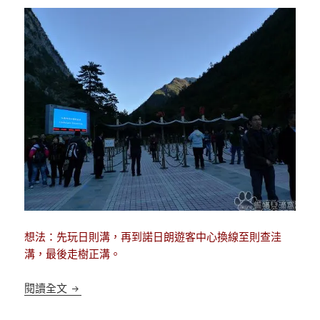
想法：先玩日則溝，再到諾日朗遊客中心換線至則查洼
溝，最後走樹正溝。
[四川九寨溝]傳說中的九寨溝一日遊 I
閱讀全文