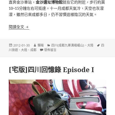
直奔金沙車站，
金沙遺址博物館
就在它的附近，步行約莫
10~15分鐘左右可抵達。十一月成都天氣冷，天空也灰濛
濛，雖然已來成都多日，仍不習慣這樣陰沉的天氣。
[四川成都]金沙遺址博物館 神秘的古蜀文明
閱讀全文
發
作
分
標
2012-01-30
懶喵
四川(成都九寨溝峨嵋山)
、
大陸
四
佈
者
在〈[四川成都]金沙遺址博物館 神秘的古蜀文明〉
類
籤
川旅遊
、
大陸
、
成都
發佈留言
日
期:
[宅版]四川回憶錄 Episode I