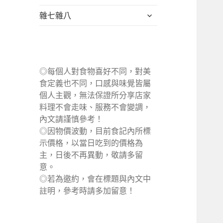
單
選
展
雜七雜八
單
開
子
選
單
◎每個人對食物喜好不同，對美
食定義也不同，口感與味覺皆屬
個人主觀，無法保證所分享店家
料理不會走味、服務不會變調，
內文請謹慎參考！
◎因物價波動，目前食記內所標
示價格，以當日吃到的價格為
主，日後不再異動，敬請多留
意。
◎若為邀約，會在標題與內文中
註明，參考時請多加留意！