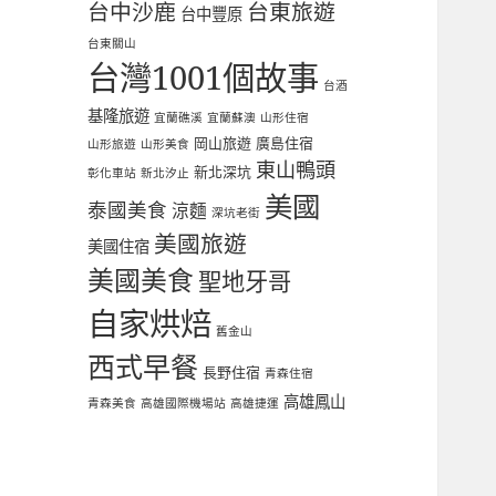
台中沙鹿
台東旅遊
台中豐原
台東關山
台灣1001個故事
台酒
基隆旅遊
宜蘭礁溪
宜蘭蘇澳
山形住宿
岡山旅遊
廣島住宿
山形旅遊
山形美食
東山鴨頭
新北深坑
彰化車站
新北汐止
美國
泰國美食
涼麵
深坑老街
美國旅遊
美國住宿
美國美食
聖地牙哥
自家烘焙
舊金山
西式早餐
長野住宿
青森住宿
高雄鳳山
青森美食
高雄國際機場站
高雄捷運