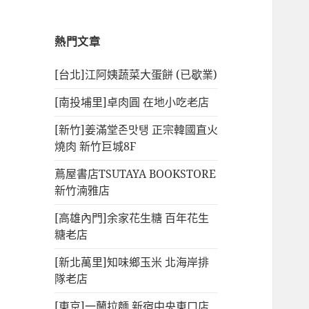
熱門文章
[台北]江阿姨蔬菜大蛋餅 (已歇業)
[南投埔里]卓肉圓 在地小吃老店
[新竹]姜滿堂존맛탱 正宗韓國直火
燒肉 新竹巨城8F
蔦屋書店TSUTAYA BOOKSTORE
新竹湳雅店
[高雄內門]余家花生糖 百年花生
糖老店
[新北萬里]知味鄉玉米 北海岸排
隊老店
[東京]一蘭拉麵 新宿中央東口店