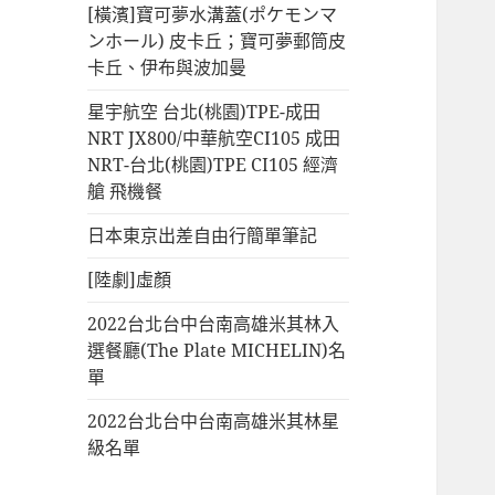
[橫濱]寶可夢水溝蓋(ポケモンマ
ンホール) 皮卡丘；寶可夢郵筒皮
卡丘、伊布與波加曼
星宇航空 台北(桃園)TPE-成田
NRT JX800/中華航空CI105 成田
NRT-台北(桃園)TPE CI105 經濟
艙 飛機餐
日本東京出差自由行簡單筆記
[陸劇]虛顏
2022台北台中台南高雄米其林入
選餐廳(The Plate MICHELIN)名
單
2022台北台中台南高雄米其林星
級名單