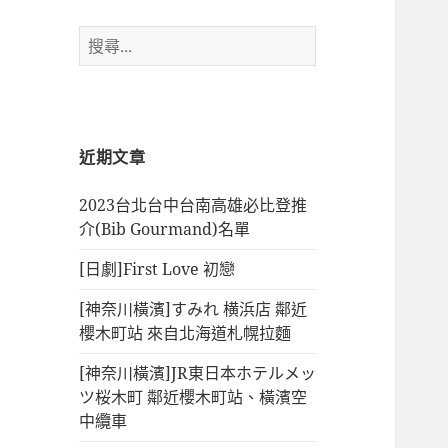
搜
尋
關
鍵
字:
近期文章
2023台北台中台南高雄必比登推
介(Bib Gourmand)名單
[日劇]First Love 初戀
[神奈川橫濱]すみれ 横浜店 鄰近
櫻木町站 來自北海道札幌拉麵
[神奈川橫濱]JR東日本ホテルメッ
ツ桜木町 鄰近櫻木町站、橫濱空
中纜車