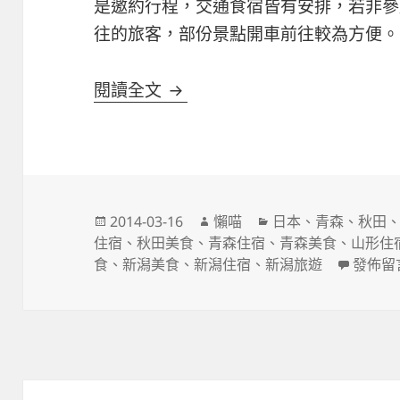
是邀約行程，交通食宿皆有安排，若非參
往的旅客，部份景點開車前往較為方便。
北前(新瀉-山形-秋田-青森)7
閱讀全文
發
作
分
2014-03-16
懶喵
日本
、
青森
、
秋田
佈
者
類
住宿
、
秋田美食
、
青森住宿
、
青森美食
、
山形住
日
在〈北前
食
、
新潟美食
、
新潟住宿
、
新潟旅遊
發佈留
期: