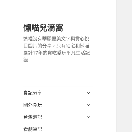
懶喵兒滴窩
這裡沒有華麗優美文字與賞心悅
目圖片的分享，只有宅宅和懶喵
累計17年的貪吃愛玩平凡生活記
錄
展
食記分享
開
展
國外食玩
子
開
選
展
台灣遊記
子
單
開
選
看劇筆記
子