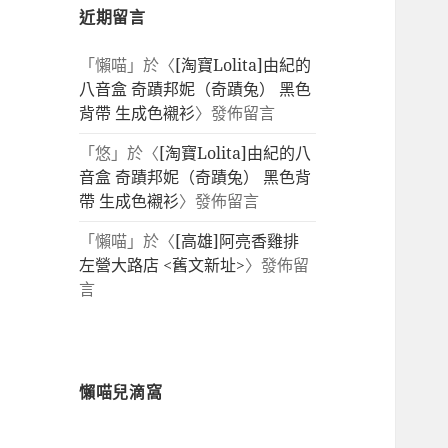
近期留言
「
懶喵
」於〈
[淘寶Lolita]由紀的
八音盒 奇蹟邦妮（奇蹟兔） 黑色
背帶 生成色襯衫
〉發佈留言
「
悠
」於〈
[淘寶Lolita]由紀的八
音盒 奇蹟邦妮（奇蹟兔） 黑色背
帶 生成色襯衫
〉發佈留言
「
懶喵
」於〈
[高雄]阿亮香雞排
左營大路店 <舊文新址>
〉發佈留
言
懶喵兒滴窩