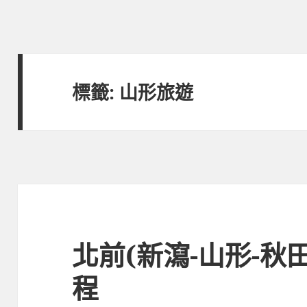
標籤:
山形旅遊
北前(新瀉-山形-秋
程