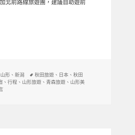
加北前路線旅遊團，建議自助遊前
日遊行程
標
、
山形
、
新潟
秋田旅遊
、
日本
、
秋田
籤
宿
、
行程
、
山形旅遊
、
青森旅遊
、
山形美
(新瀉-山形-秋田-青森)7日遊行程〉
言