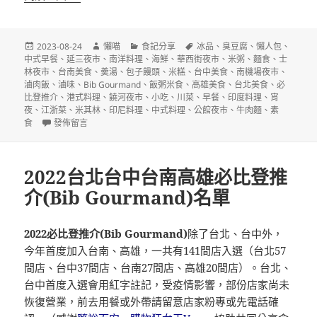
發
作
分
標
2023-08-24
懶喵
食記分享
冰品
、
臭豆腐
、
懶人包
、
佈
者
類
籤
中式早餐
、
延三夜市
、
南洋料理
、
海鮮
、
華西街夜市
、
米粥
、
麵食
、
士
日
林夜市
、
台南美食
、
羮湯
、
包子饅頭
、
米糕
、
台中美食
、
南機場夜市
、
期:
滷肉飯
、
滷味
、
Bib Gourmand
、
飯粥米食
、
高雄美食
、
台北美食
、
必
比登推介
、
港式料理
、
饒河夜市
、
小吃
、
川菜
、
早餐
、
印度料理
、
宵
夜
、
江浙菜
、
米其林
、
印尼料理
、
中式料理
、
公館夜市
、
牛肉麵
、
素
在〈2023台北台中台南高雄必比登推介(Bib Gourmand)名單〉
食
發佈留言
2022台北台中台南高雄必比登推
介(Bib Gourmand)名單
2022必比登推介(Bib Gourmand)
除了台北、台中外，
今年首度加入台南、高雄，一共有141間店入選（台北57
間店、台中37間店、台南27間店、高雄20間店）。台北、
台中首度入選會用紅字註記，受疫情影響，部份店家尚未
恢復營業，前去用餐或外帶請留意店家粉專或先電話確