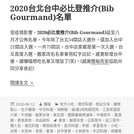
2020台北台中必比登推介(Bib
Gourmand)名單
受疫情影響，
2020必比登推介(Bib Gourmand)
延至八
月才公佈名單，今年除了台北54間店入選外，還加入台中
21間店入選，一共75間店。台中店家都是第一次入選，台
北首度入選、搬家改名名單會用紅字註記。感覺新增台中
後，讓懶喵想吃名單又增加了(笑)。(感謝
隨裕而安
協助共
同分享食記)
2020台北台中必比登推介(Bib Gourmand)名單
閱讀全文
發
作
分
2020-08-12
懶喵
地方小吃
、
港式料理
、
食記分享
、
麵食
佈
者
類
點心
、
包子饅頭
、
中式料理
、
海鮮類
、
滷(魯)肉肉燥焢肉
、
江浙菜滬菜
日
川菜
、
牛肉麵
、
飯粥米食
、
臭豆腐
、
鹽酥雞燒烤滷味
、
市場夜市
、
羮湯
期:
標
類
、
素食蔬食
、
冰品飲料
素食
、
飯粥米食
、
公館夜市
、
延三夜市
、
籤
懶人包
、
港式料理
、
華西街夜市
、
南洋料理
、
早餐
、
寧夏夜市
、
小吃
、
米粥
、
米其林
、
宵夜
、
羮湯
、
台中美食
、
士林夜市
、
中式料理
、
南機場