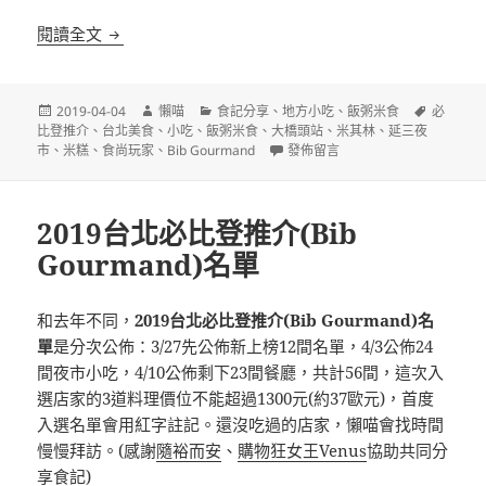
[台北]大橋頭老牌筒仔米糕 延三夜市 捷運大橋頭站 
閱讀全文
發
作
分
標
2019-04-04
懶喵
食記分享
、
地方小吃
、
飯粥米食
必
佈
者
類
籤
比登推介
、
台北美食
、
小吃
、
飯粥米食
、
大橋頭站
、
米其林
、
延三夜
日
在〈[台北]大橋頭老牌筒仔米糕 延
市
、
米糕
、
食尚玩家
、
Bib Gourmand
發佈留言
期:
2019台北必比登推介(Bib
Gourmand)名單
和去年不同，
2019台北必比登推介(Bib Gourmand)名
單
是分次公佈：3/27先公佈新上榜12間名單，4/3公佈24
間夜市小吃，4/10公佈剩下23間餐廳，共計56間，這次入
選店家的3道料理價位不能超過1300元(約37歐元)，首度
入選名單會用紅字註記。還沒吃過的店家，懶喵會找時間
慢慢拜訪。(感謝
隨裕而安
、
購物狂女王Venus
協助共同分
享食記)