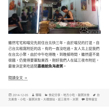
雖然宅宅和喵兒先前住台北快三年，由於喵兒的打混，自
己台北租窩附近的店，有的一直沒吃過。友人北上捉我們
在台北小聚，由於中午吃得晚，到晚餐時間，雖然還不是
很餓，仍覺得要塞點東西，剛好我們人在延三夜市附近，
最後決定來吃這間
嘉義鮑魚海產粥
。
[台北]嘉義鮑魚海產粥 延三夜市
閱讀全文
發
作
分
標
2014-12-05
懶喵
食記分享
、
地方小吃
、
飯粥米食
台
佈
者
類
在〈[台北]嘉義鮑
籤
北美食
、
小吃
、
飯粥米食
、
大橋頭站
、
延三夜市
、
米粥
發佈留言
日
期: