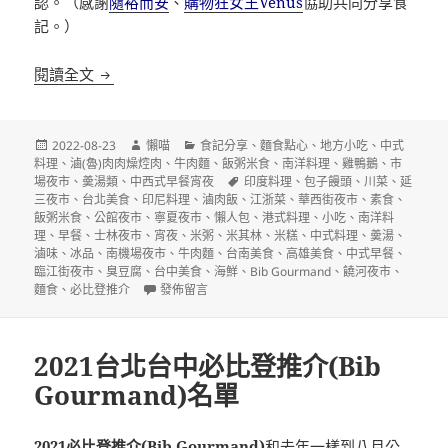
認。（感謝
隨裕而安
、
購物狂女王Venus
協助共同分享食
記。）
2022台北台中台南高雄必比登推介(Bib Gourmand)
閱讀全文
發
作
分
2022-08-23
懶喵
食記分享
、
麵食點心
、
地方小吃
、
中式
佈
者
類
料理
、
滷(魯)肉肉燥焢肉
、
牛肉麵
、
飯粥米食
、
南洋料理
、
雞鴨鵝
、
市
日
標
場夜市
、
羮湯類
、
中西式早餐宵夜
印度料理
、
包子饅頭
、
川菜
、
延
期:
籤
三夜市
、
台北美食
、
印尼料理
、
滷肉飯
、
江浙菜
、
華西街夜市
、
素食
、
飯粥米食
、
公館夜市
、
寧夏夜市
、
懶人包
、
港式料理
、
小吃
、
南洋料
理
、
早餐
、
士林夜市
、
宵夜
、
米粥
、
米其林
、
米糕
、
中式料理
、
羮湯
、
滷味
、
冰品
、
南機場夜市
、
牛肉麵
、
台南美食
、
高雄美食
、
中式早餐
、
臨江街夜市
、
臭豆腐
、
台中美食
、
海鮮
、
Bib Gourmand
、
饒河夜市
、
在〈2022台北台中台南高雄必比登推介(Bib Gourman
麵食
、
必比登推介
發佈留言
2021台北台中必比登推介(Bib
Gourmand)名單
2021必比登推介(Bib Gourmand)
和去年一樣到八月公