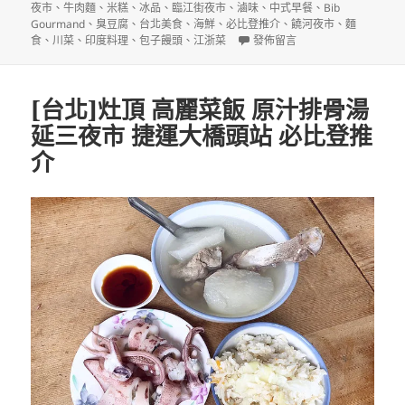
夜市
、
牛肉麵
、
米糕
、
冰品
、
臨江街夜市
、
滷味
、
中式早餐
、
Bib
Gourmand
、
臭豆腐
、
台北美食
、
海鮮
、
必比登推介
、
饒河夜市
、
麵
在〈2020台北台中必比登推介(Bi
食
、
川菜
、
印度料理
、
包子饅頭
、
江浙菜
發佈留言
[台北]灶頂 高麗菜飯 原汁排骨湯
延三夜市 捷運大橋頭站 必比登推
介