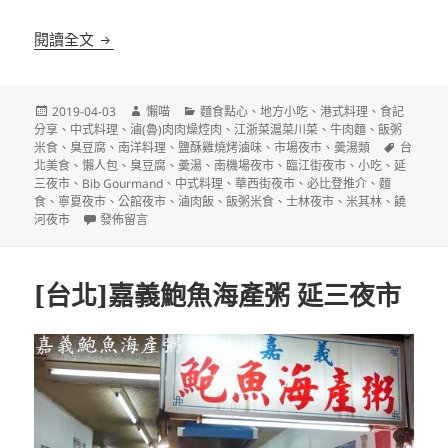
2019台北必比登推介(Bib Gourmand)名單
閱讀全文
發
作
分
2019-04-03
懶喵
麵食點心
、
地方小吃
、
港式料理
、
食記
佈
者
類
分享
、
中式料理
、
滷(魯)肉肉燥焢肉
、
江浙菜滬菜川菜
、
牛肉麵
、
飯粥
日
標
米食
、
臭豆腐
、
南洋料理
、
鹽酥雞燒烤滷味
、
市場夜市
、
羮湯類
台
期:
籤
北美食
、
懶人包
、
臭豆腐
、
羮湯
、
南機場夜市
、
臨江街夜市
、
小吃
、
延
三夜市
、
Bib Gourmand
、
中式料理
、
華西街夜市
、
必比登推介
、
麵
食
、
寧夏夜市
、
公館夜市
、
滷肉飯
、
飯粥米食
、
士林夜市
、
米其林
、
饒
在〈2019台北必比登推介(Bib Gourmand)名單〉
河夜市
發佈留言
[台北]嘉義鮑魚海產粥 延三夜市