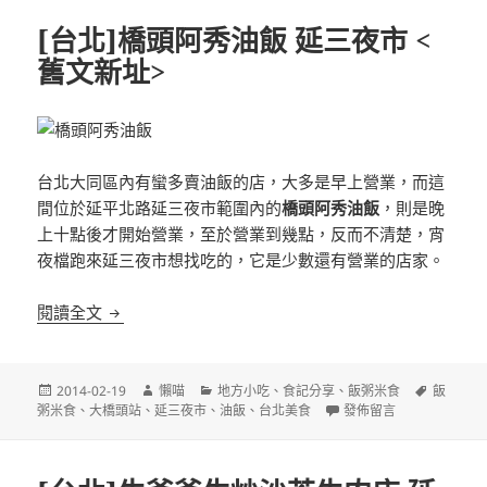
[台北]橋頭阿秀油飯 延三夜市 <
舊文新址>
台北大同區內有蠻多賣油飯的店，大多是早上營業，而這
間位於延平北路延三夜市範圍內的
橋頭阿秀油飯
，則是晚
上十點後才開始營業，至於營業到幾點，反而不清楚，宵
夜檔跑來延三夜市想找吃的，它是少數還有營業的店家。
[台北]橋頭阿秀油飯 延三夜市 <舊文新址>
閱讀全文
發
作
分
標
2014-02-19
懶喵
地方小吃
、
食記分享
、
飯粥米食
飯
佈
者
類
在〈[台北]橋頭阿秀油飯
籤
粥米食
、
大橋頭站
、
延三夜市
、
油飯
、
台北美食
發佈留言
日
期: