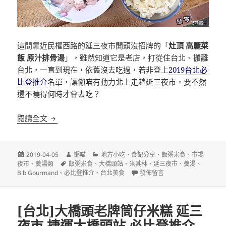
這間靠近民權西路的延三夜市開頭沒招牌的「
灶頂 高麗菜
飯 原汁排骨湯
」，雖然知道它是老店，打從住台北、搬離
台北，一直到現在，依舊沒去吃過，若非登上
2019台北必
比登推介
名單，讓懶喵有動力北上走趟延三夜市，要不然
還不曉得何時才會去吃？
[台北]灶頂 高麗菜飯 原汁排骨湯 延三夜市 捷運大橋
閱讀全文
發
作
分
2019-04-05
懶喵
地方小吃
、
食記分享
、
飯粥米食
、
市場
佈
標
者
類
夜市
、
羮湯類
飯粥米食
、
大橋頭站
、
米其林
、
延三夜市
、
羮湯
、
日
籤
在〈[台北]灶頂 高麗菜飯 原汁
Bib Gourmand
、
必比登推介
、
台北美食
發佈留言
期:
[台北]大橋頭老牌筒仔米糕 延三
夜市 捷運大橋頭站 必比登推介