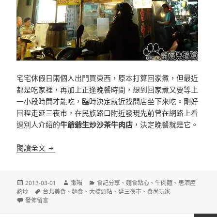
宅宅休假日兩個人出門買東西，原本打算回家煮，但最近
都是吃家裡，再加上正逢晚餐時間，想到回家煮又要等上
一小段時間才能吃，臨時決定就近找間店坐下來吃。剛好
回程走延三夜市，在民族路口附近發現先前曾在網路上看
過別人介紹的
牛爺爺生炒沙茶牛肉店
，決定晚餐就是它。
[台北]牛爺爺生炒沙茶牛肉店 延三夜市
閱讀全文
發
作
分
2013-03-01
懶喵
食記分享
、
麵食點心
、
牛肉麵
、
居酒屋
佈
標
者
類
熱炒
台北美食
、
麵食
、
大橋頭站
、
延三夜市
、
食尚玩家
日
在〈[台北]牛爺爺生炒沙茶牛肉店 延三夜市〉
籤
發佈留言
期: