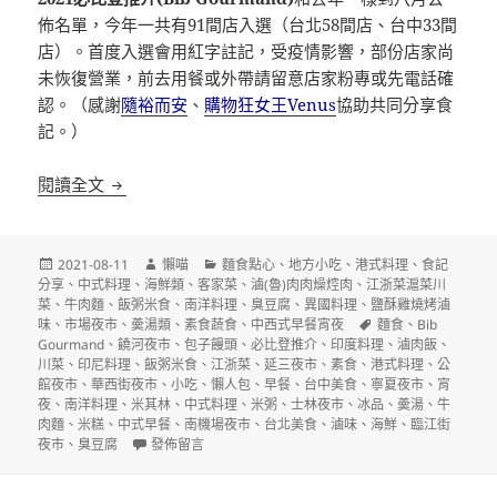
佈名單，今年一共有91間店入選（台北58間店、台中33間
店）。首度入選會用紅字註記，受疫情影響，部份店家尚
未恢復營業，前去用餐或外帶請留意店家粉專或先電話確
認。（感謝
隨裕而安
、
購物狂女王Venus
協助共同分享食
記。）
2021台北台中必比登推介(Bib Gourmand)名單
閱讀全文
發
作
分
2021-08-11
懶喵
麵食點心
、
地方小吃
、
港式料理
、
食記
佈
者
類
分享
、
中式料理
、
海鮮類
、
客家菜
、
滷(魯)肉肉燥焢肉
、
江浙菜滬菜川
日
菜
、
牛肉麵
、
飯粥米食
、
南洋料理
、
臭豆腐
、
異國料理
、
鹽酥雞燒烤滷
期:
標
味
、
市場夜市
、
羮湯類
、
素食蔬食
、
中西式早餐宵夜
麵食
、
Bib
籤
Gourmand
、
饒河夜市
、
包子饅頭
、
必比登推介
、
印度料理
、
滷肉飯
、
川菜
、
印尼料理
、
飯粥米食
、
江浙菜
、
延三夜市
、
素食
、
港式料理
、
公
館夜市
、
華西街夜市
、
小吃
、
懶人包
、
早餐
、
台中美食
、
寧夏夜市
、
宵
夜
、
南洋料理
、
米其林
、
中式料理
、
米粥
、
士林夜市
、
冰品
、
羮湯
、
牛
肉麵
、
米糕
、
中式早餐
、
南機場夜市
、
台北美食
、
滷味
、
海鮮
、
臨江街
在〈2021台北台中必比登推介(Bib Gourmand)名單〉
夜市
、
臭豆腐
發佈留言