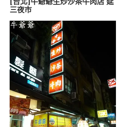
[台北]牛爺爺生炒沙茶牛肉店 延
三夜市