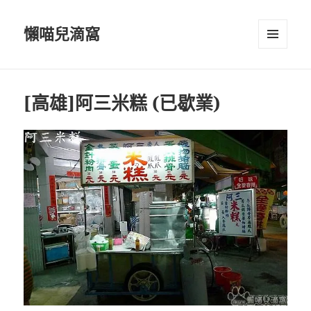
懶喵兒滴窩
選單及
小工具
[高雄]阿三米糕 (已歇業)