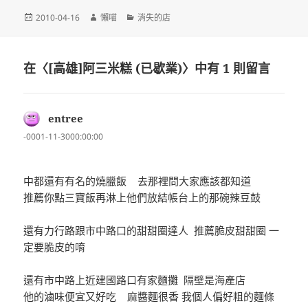
發
作
分
2010-04-16
懶喵
消失的店
佈
者
類
日
期:
在〈[高雄]阿三米糕 (已歇業)〉中有 1 則留言
entree
表
示:
-0001-11-3000:00:00
中都還有有名的燒臘飯 去那裡問大家應該都知道
推薦你點三寶飯再淋上他們放結帳台上的那碗辣豆鼓
還有力行路跟市中路口的甜甜圈達人 推薦脆皮甜甜圈 一
定要脆皮的唷
還有市中路上近建國路口有家麵攤 隔壁是海產店
他的滷味便宜又好吃 麻醬麵很香 我個人偏好粗的麵條