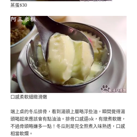
蒸蛋$30
口感柔軟細緻滑嫩
端上桌的冬瓜排骨，看到湯頭上層略浮些油，瞬間覺得湯
頭喝起來應該會有點油油。排骨口感還ok，有燉煮軟嫩，
不過骨頭略嫌多一點！冬瓜則是完全熬煮入味熟透，口感
相當軟爛。