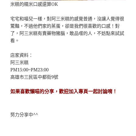
米糕的糯米口感還算OK
宅宅和喵兒一樣，對阿三米糕的感覺普通，沒讓人覺得很
驚豔，不過他們家的蒸蛋，卻是我們很喜歡的口感！對
了，阿三米糕有賣藥物豬腦，敢品嚐的人，不妨點來試試
看。
店家資料：
阿三米糕
PM15:00~PM23:00
高雄市三民區中都街9號
如果喜歡懶喵的分享，歡迎加入專頁一起討論唷！
努力分享中^^