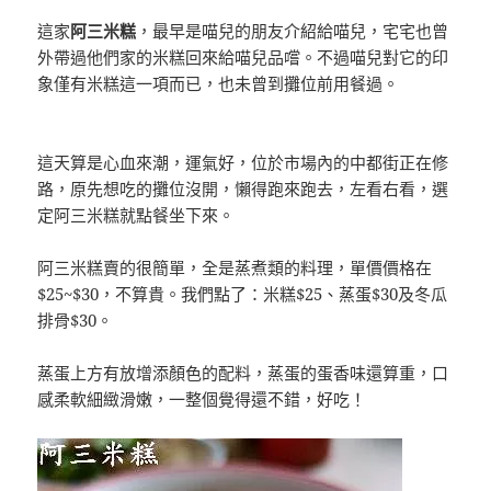
這家
阿三米糕
，最早是喵兒的朋友介紹給喵兒，宅宅也曾
外帶過他們家的米糕回來給喵兒品嚐。不過喵兒對它的印
象僅有米糕這一項而已，也未曾到攤位前用餐過。
這天算是心血來潮，運氣好，位於市場內的中都街正在修
路，原先想吃的攤位沒開，懶得跑來跑去，左看右看，選
定阿三米糕就點餐坐下來。
阿三米糕賣的很簡單，全是蒸煮類的料理，單價價格在
$25~$30，不算貴。我們點了：米糕$25、蒸蛋$30及冬瓜
排骨$30。
蒸蛋上方有放增添顏色的配料，蒸蛋的蛋香味還算重，口
感柔軟細緻滑嫩，一整個覺得還不錯，好吃！