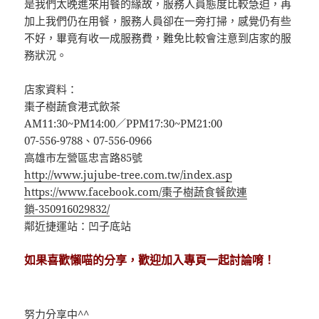
是我們太晚進來用餐的緣故，服務人員態度比較急迫，再
加上我們仍在用餐，服務人員卻在一旁打掃，感覺仍有些
不好，畢竟有收一成服務費，難免比較會注意到店家的服
務狀況。
店家資料：
棗子樹蔬食港式飲茶
AM11:30~PM14:00／PPM17:30~PM21:00
07-556-9788、07-556-0966
高雄市左營區忠言路85號
http://www.jujube-tree.com.tw/index.asp
https://www.facebook.com/棗子樹蔬食餐飲連
鎖-350916029832/
鄰近捷運站：凹子底站
如果喜歡懶喵的分享，歡迎加入專頁一起討論唷！
努力分享中^^