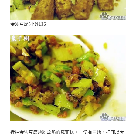
金沙豆腐(小)$136
近拍金沙豆腐炒料軟脆的羅蔔糕，一份有三塊，裡面以大