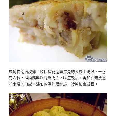
羅蔔糕剖面皮薄、收口摺花還算漂亮的天羅上湯包，一份
有六粒，裡面餡料以絲瓜為主，味道軟甜，再加香菇及蔥
花來增加口感。湯包的湯汁是絲瓜，冷掉後會凝固。