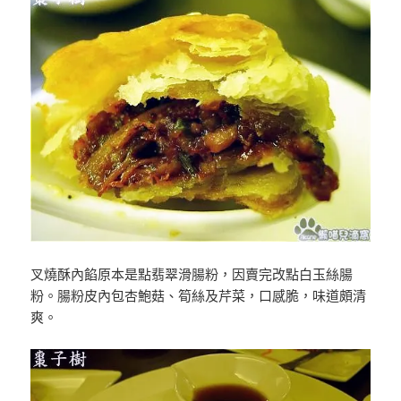
叉燒酥內餡原本是點翡翠滑腸粉，因賣完改點白玉絲腸
粉。腸粉皮內包杏鮑菇、筍絲及芹菜，口感脆，味道頗清
爽。