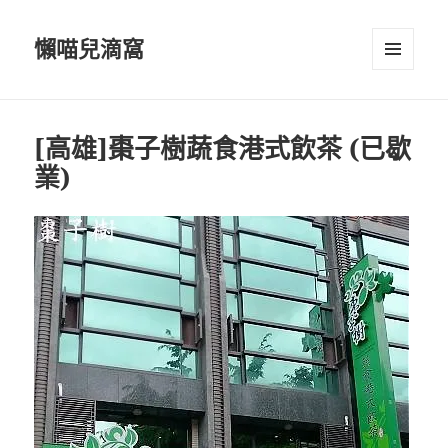
懶喵兒滴窩
選單及
小工具
[高雄]棗子樹蔬食港式飲茶 (已歇
業)