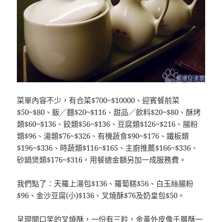
菜單內容不少，有合菜$700~$10000、迎賓餐前菜
$50~$80、飯／麵$20~$116、甜品／飲料$20~$80、酥烤
類$60~$136、餃類$56~$136、豆腐類$126~$216、腸粉
類$96、湯類$76~$326、有機蔬食$90~$176、鐵板類
$196~$336、時蔬類$116~$165、主廚推薦$166~$336、
砂鍋煲類$176~$316，用餐總金額另加一成服務費。
我們點了：天羅上湯包$136、羅蔔糕$56、白玉絲腸粉
$96、金沙豆腐(小)$136、叉燒酥$76及奶皇包$50。
呈現開口笑的叉燒酥，一份有三粒，金黃外皮像千層酥一