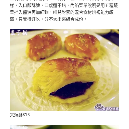
樣，入口即酥脆，口感還不錯，內餡菜單說明是用五種蔬
果拌入醬油再加紅麴，喵兒對素的混合食材辨視能力頗
弱，只覺得好吃，分不太出來組合成份。
叉燒酥$76