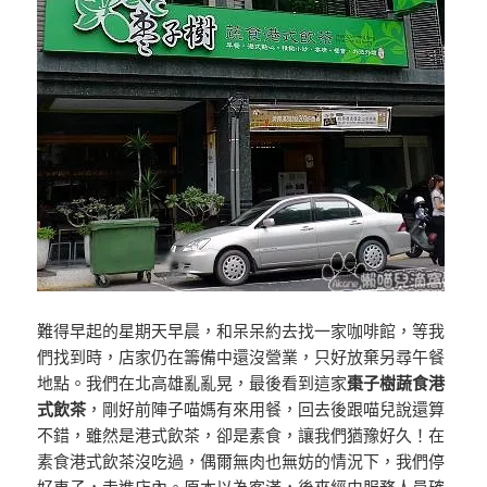
難得早起的星期天早晨，和呆呆約去找一家咖啡館，等我
們找到時，店家仍在籌備中還沒營業，只好放棄另尋午餐
地點。我們在北高雄亂亂晃，最後看到這家
棗子樹蔬食港
式飲茶
，剛好前陣子喵媽有來用餐，回去後跟喵兒說還算
不錯，雖然是港式飲茶，卻是素食，讓我們猶豫好久！在
素食港式飲茶沒吃過，偶爾無肉也無妨的情況下，我們停