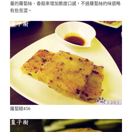
量的蘿蔔絲、香菇來增加脆度口感，不過蘿蔔絲的味道略
有些苦澀。
羅蔔糕$56