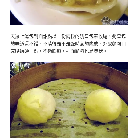
天羅上湯包剖面甜點以一份兩粒的奶皇包來收尾，奶皇包
的味道還不錯，不曉得是不是臨時蒸的緣故，外皮麵粉口
感略嫌硬一點，不夠膨鬆，裡面餡料也是塊狀。