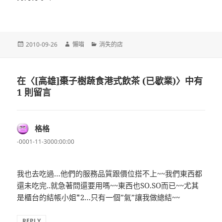
發
作
分
2010-09-26
懶喵
消失的店
佈
者
類
日
期:
在〈[高雄]棗子樹蔬食港式飲茶 (已歇業)〉中有
1 則留言
格格
表
示:
-0001-11-3000:00:00
我也去吃過…他們的服務品質跟價位搭不上~~我們東西都
還未吃完..就急著問還要用嗎~~東西也SO.SO而已~~尤其
是櫃台的結帳小姐*2…只有一個”氣”讓我做總結~~
REPLY