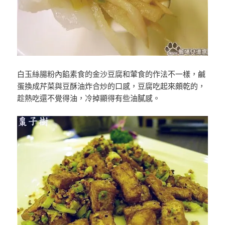
白玉絲腸粉內餡素食的金沙豆腐和葷食的作法不一樣，鹹
蛋換成芹菜與豆酥油炸合炒的口感，豆腐吃起來頗乾的，
趁熱吃還不覺得油，冷掉顯得有些油膩感。