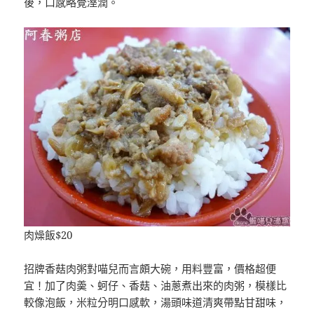
後，口感略覺溼潤。
肉燥飯$20
招牌香菇肉粥對喵兒而言頗大碗，用料豐富，價格超便
宜！加了肉羮、蚵仔、香菇、油蔥煮出來的肉粥，模樣比
較像泡飯，米粒分明口感軟，湯頭味道清爽帶點甘甜味，