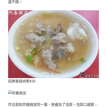
還不錯。
招牌香菇肉粥$20
炸豆腐和炸餛飩放同一盤，旁邊加了泡菜。泡菜口感脆，