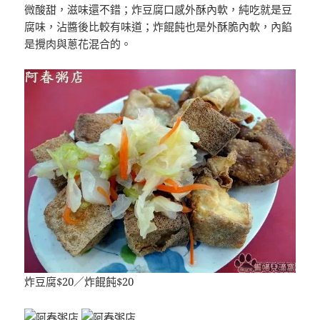
微酸甜，滋味還不錯；炸豆腐口感外酥內軟，純吃就是豆
腐味，沾醬後比較有味道；炸餛飩也是外酥脆內軟，內餡
是攪肉與蔥花混合的。
炸豆腐$20／炸餛飩$20