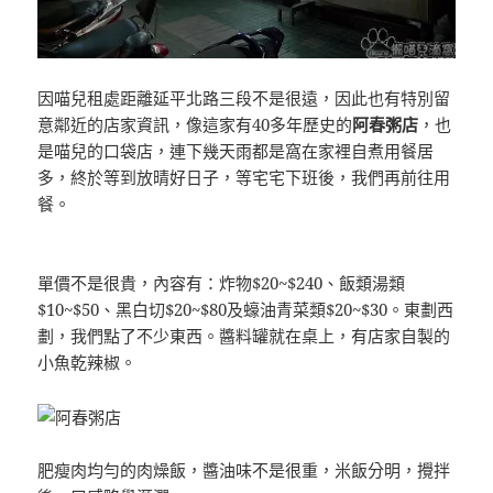
因喵兒租處距離延平北路三段不是很遠，因此也有特別留
意鄰近的店家資訊，像這家有40多年歷史的
阿春粥店
，也
是喵兒的口袋店，連下幾天雨都是窩在家裡自煮用餐居
多，終於等到放晴好日子，等宅宅下班後，我們再前往用
餐。
單價不是很貴，內容有：炸物$20~$240、飯類湯類
$10~$50、黑白切$20~$80及蠔油青菜類$20~$30。東劃西
劃，我們點了不少東西。醬料罐就在桌上，有店家自製的
小魚乾辣椒。
肥瘦肉均勻的肉燥飯，醬油味不是很重，米飯分明，攪拌