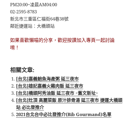
PM20:00~凌晨AM04:00
02-2595-8783
新北市三重區仁福街64巷38號
鄰近捷運站：大橋頭站
如果喜歡懶喵的分享，歡迎按讚加入專頁一起討論
唷！
相關文章:
[台北]嘉義鮑魚海產粥 延三夜市
[台北]雄記嘉義火雞肉飯 延三夜市
[台北]橋頭阿秀油飯 延三夜市 <舊文新址>
[台北]灶頂 高麗菜飯 原汁排骨湯 延三夜市 捷運大橋頭
站 必比登推介
2021台北台中必比登推介(Bib Gourmand)名單