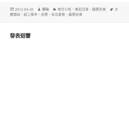
發
作
分
標
2012-04-20
懶喵
地方小吃
、
食記分享
、
飯粥米食
大
佈
者
類
籤
橋頭站
、
延三夜市
、
米粥
、
台北美食
、
飯粥米食
日
期:
發表迴響