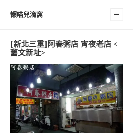
懶喵兒滴窩
選單及
小工具
[新北三重]阿春粥店 宵夜老店 <
舊文新址>