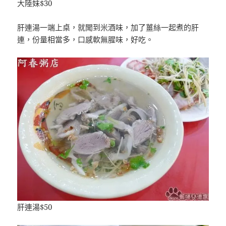
大陸妹$30
肝連湯一端上桌，就聞到米酒味，加了薑絲一起煮的肝
連，份量相當多，口感軟無腥味，好吃。
肝連湯$50