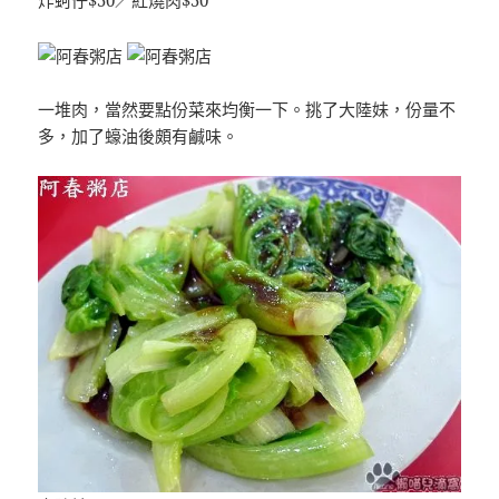
一堆肉，當然要點份菜來均衡一下。挑了大陸妹，份量不
多，加了蠔油後頗有鹹味。