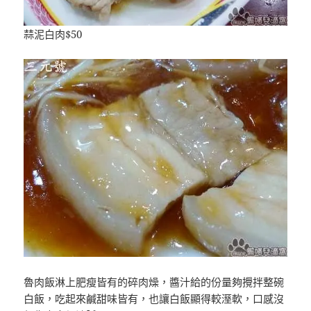
蒜泥白肉$50
魯肉飯淋上肥瘦皆有的碎肉燥，醬汁給的份量夠攪拌整碗
白飯，吃起來鹹甜味皆有，也讓白飯顯得較溼軟，口感沒