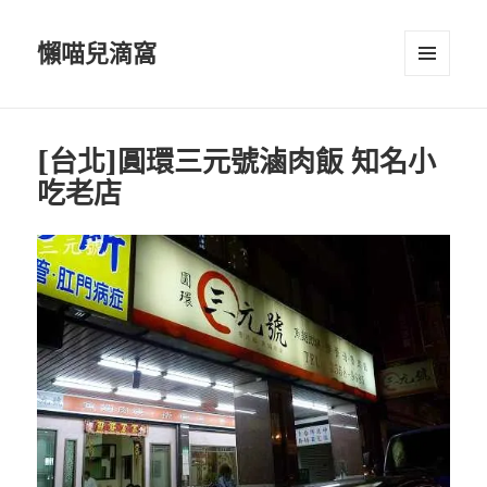
懶喵兒滴窩
選單及
小工具
[台北]圓環三元號滷肉飯 知名小
吃老店