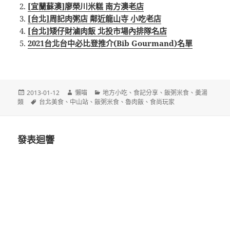
[宜蘭蘇澳]廖榮川米糕 南方澳老店
[台北]周記肉粥店 鄰近龍山寺 小吃老店
[台北]矮仔財滷肉飯 北投市場內排隊名店
2021台北台中必比登推介(Bib Gourmand)名單
發
作
分
2013-01-12
懶喵
地方小吃
、
食記分享
、
飯粥米食
、
羮湯
佈
標
者
類
類
台北美食
、
中山站
、
飯粥米食
、
魯肉飯
、
食尚玩家
日
籤
期:
發表迴響