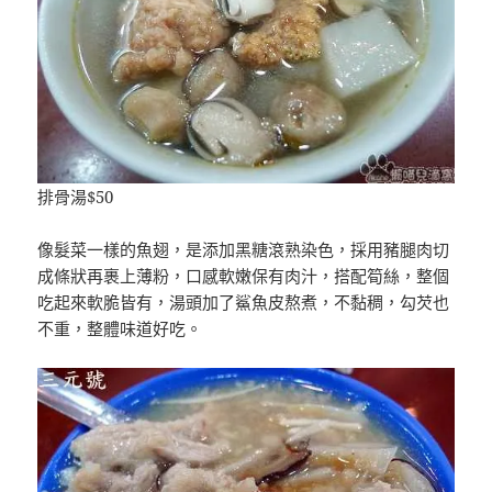
排骨湯$50
像髮菜一樣的魚翅，是添加黑糖滾熟染色，採用豬腿肉切
成條狀再裹上薄粉，口感軟嫩保有肉汁，搭配筍絲，整個
吃起來軟脆皆有，湯頭加了鯊魚皮熬煮，不黏稠，勾芡也
不重，整體味道好吃。