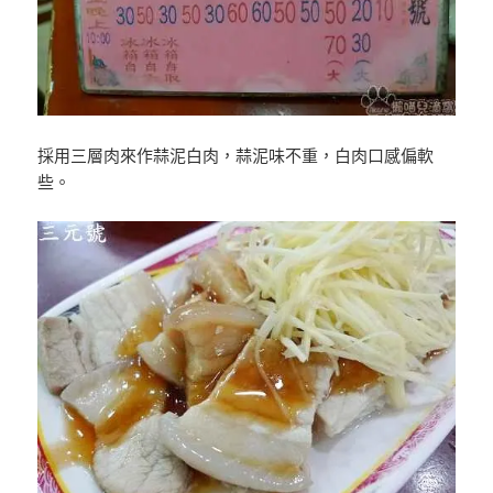
採用三層肉來作蒜泥白肉，蒜泥味不重，白肉口感偏軟
些。