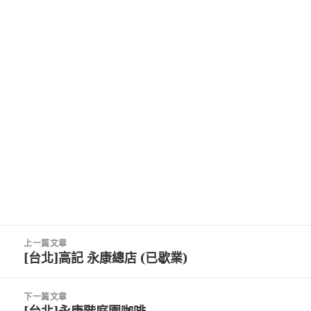
文
上一篇文章
章
[台北]高記 永康總店 (已歇業)
上
導
一
覽
篇
下一篇文章
文
[台北]永康階庭園咖啡
下