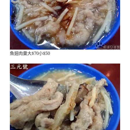
魚翅肉羹大$70小$50