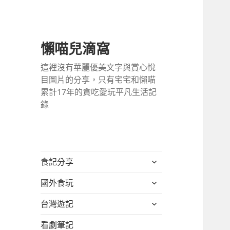
懶喵兒滴窩
這裡沒有華麗優美文字與賞心悅
目圖片的分享，只有宅宅和懶喵
累計17年的貪吃愛玩平凡生活記
錄
展
食記分享
開
展
國外食玩
子
開
選
展
台灣遊記
子
單
開
選
看劇筆記
子