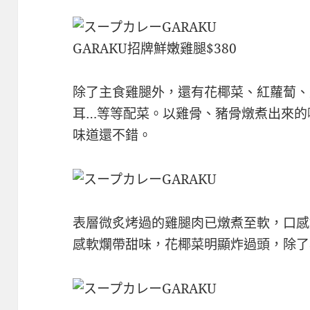
GARAKU招牌鮮嫩雞腿$380
除了主食雞腿外，還有花椰菜、紅蘿蔔、
耳…等等配菜。以雞骨、豬骨燉煮出來的
味道還不錯。
表層微炙烤過的雞腿肉已燉煮至軟，口感
感軟爛帶甜味，花椰菜明顯炸過頭，除了