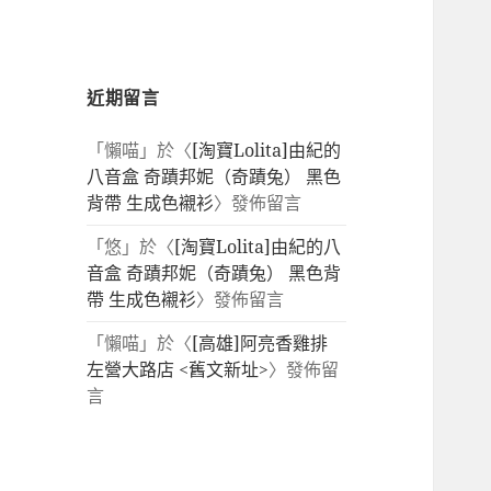
近期留言
「
懶喵
」於〈
[淘寶Lolita]由紀的
八音盒 奇蹟邦妮（奇蹟兔） 黑色
背帶 生成色襯衫
〉發佈留言
「
悠
」於〈
[淘寶Lolita]由紀的八
音盒 奇蹟邦妮（奇蹟兔） 黑色背
帶 生成色襯衫
〉發佈留言
「
懶喵
」於〈
[高雄]阿亮香雞排
左營大路店 <舊文新址>
〉發佈留
言