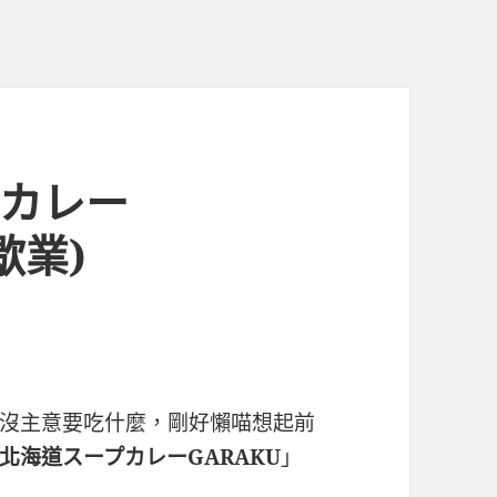
プカレー
歇業)
沒主意要吃什麼，剛好懶喵想起前
北海道スープカレーGARAKU
」