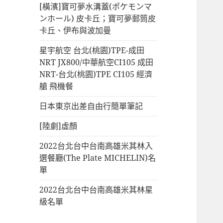
[橫濱]寶可夢水溝蓋(ポケモンマ
ンホール) 皮卡丘；寶可夢郵筒皮
卡丘、伊布與波加曼
星宇航空 台北(桃園)TPE-成田
NRT JX800/中華航空CI105 成田
NRT-台北(桃園)TPE CI105 經濟
艙 飛機餐
日本東京出差自由行簡單筆記
[陸劇]虛顏
2022台北台中台南高雄米其林入
選餐廳(The Plate MICHELIN)名
單
2022台北台中台南高雄米其林星
級名單