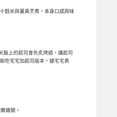
十穀米與薑黃烹煮，本身口感與味
在米飯上的起司會先炙烤過，讓起司
偷吃宅宅加起司版本，據宅宅表
鮮嫩雞腿。