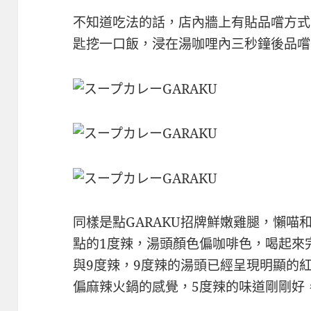
不知道吃法的話，店內牆上有貼品嚐方式
匙挖一口飯，浸在湯咖哩內三秒鐘後品嚐
同樣是點GARAKU招牌鮮嫩雞腿，懶喵
點的1度辣，湯頭顏色偏咖啡色，喝起來
與9度辣，9度辣的湯頭已經呈現明顯的
偏麻辣火鍋的感覺，5度辣的味道剛剛好