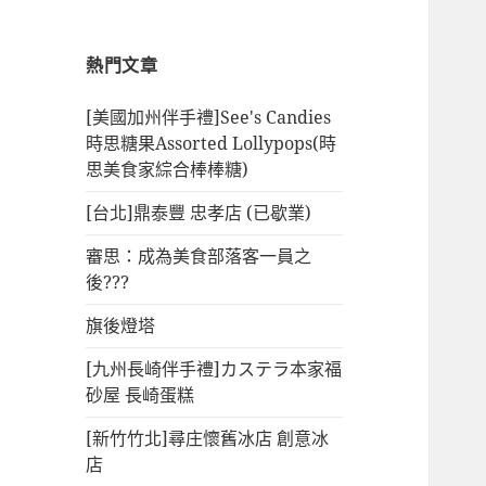
熱門文章
[美國加州伴手禮]See's Candies
時思糖果Assorted Lollypops(時
思美食家綜合棒棒糖)
[台北]鼎泰豐 忠孝店 (已歇業)
審思：成為美食部落客一員之
後???
旗後燈塔
[九州長崎伴手禮]カステラ本家福
砂屋 長崎蛋糕
[新竹竹北]尋庄懷舊冰店 創意冰
店