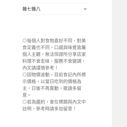
單
選
展
雜七雜八
單
開
子
選
單
◎每個人對食物喜好不同，對美
食定義也不同，口感與味覺皆屬
個人主觀，無法保證所分享店家
料理不會走味、服務不會變調，
內文請謹慎參考！
◎因物價波動，目前食記內所標
示價格，以當日吃到的價格為
主，日後不再異動，敬請多留
意。
◎若為邀約，會在標題與內文中
註明，參考時請多加留意！