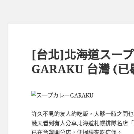
[台北]北海道スー
GARAKU 台灣 (已
許久不見的友人約吃飯，大夥一時之間也
幾天看到有人分享北海道札幌排隊名店「
已在台灣開分店，便提議來吃這個。