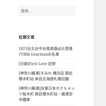
搜
尋
關
鍵
字:
近期文章
2023台北台中台南高雄必比登推
介(Bib Gourmand)名單
[日劇]First Love 初戀
[神奈川橫濱]すみれ 横浜店 鄰近
櫻木町站 來自北海道札幌拉麵
[神奈川橫濱]JR東日本ホテルメッ
ツ桜木町 鄰近櫻木町站、橫濱空
中纜車