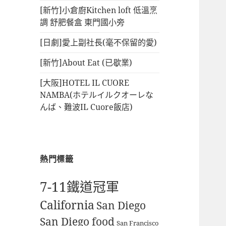
[新竹]小倉廚Kitchen loft 低溫烹
調 舒肥餐盒 東門國小旁
[日劇]愛上副社長(毫不保留的愛)
[新竹]About Eat (已歇業)
[大阪]HOTEL IL CUORE
NAMBA(ホテルイルクオーレな
んば、難波IL Cuore飯店)
熱門標籤
7-11鐵道冠軍
California
San Diego
San Diego food
San Francisco