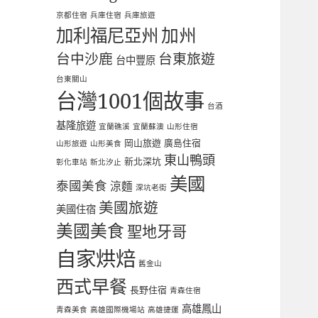
京都住宿
兵庫住宿
兵庫旅遊
加利福尼亞州
加州
台中沙鹿
台東旅遊
台中豐原
台東關山
台灣1001個故事
台酒
基隆旅遊
宜蘭礁溪
宜蘭蘇澳
山形住宿
岡山旅遊
廣島住宿
山形旅遊
山形美食
東山鴨頭
新北深坑
彰化車站
新北汐止
美國
泰國美食
涼麵
深坑老街
美國旅遊
美國住宿
美國美食
聖地牙哥
自家烘焙
舊金山
西式早餐
長野住宿
青森住宿
高雄鳳山
青森美食
高雄國際機場站
高雄捷運