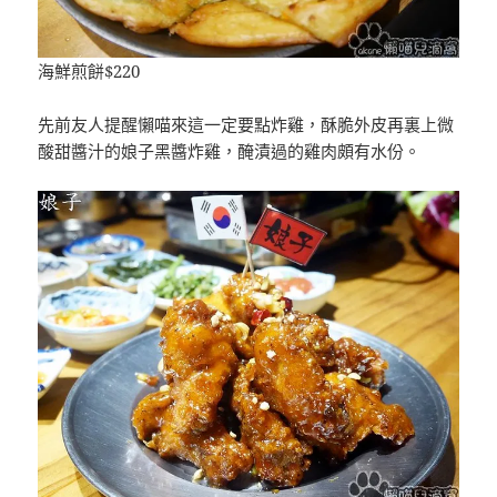
海鮮煎餅$220
先前友人提醒懶喵來這一定要點炸雞，酥脆外皮再裏上微
酸甜醬汁的娘子黑醬炸雞，醃漬過的雞肉頗有水份。