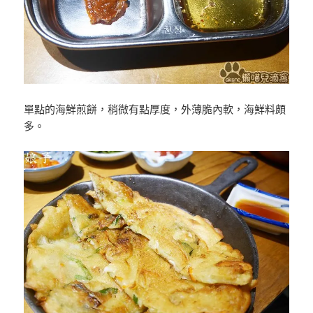
單點的海鮮煎餅，稍微有點厚度，外薄脆內軟，海鮮料頗
多。