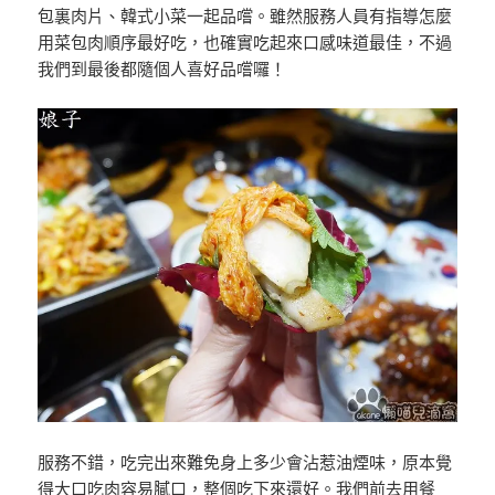
包裏肉片、韓式小菜一起品嚐。雖然服務人員有指導怎麼
用菜包肉順序最好吃，也確實吃起來口感味道最佳，不過
我們到最後都隨個人喜好品嚐囉！
服務不錯，吃完出來難免身上多少會沾惹油煙味，原本覺
得大口吃肉容易膩口，整個吃下來還好。我們前去用餐