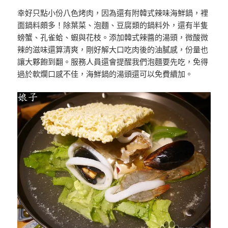
幸好只點小份八色烤肉，因為還有附韓式辣味海鮮鍋，裡
面鍋料頗多！除葉菜、泡麵、豆腐類的鍋料外，還有半隻
螃蟹、孔雀蛤、蝦與花枝。添加韓式辣醬的湯頭，微酸微
辣的滋味還算清爽，剛好解大口吃肉後的油膩感，份量也
讓大夥飽到翻。服務人員還會提醒我們泡麵要先吃，免得
過於軟爛口感不佳，海鮮鍋的湯頭還可以免費續加。