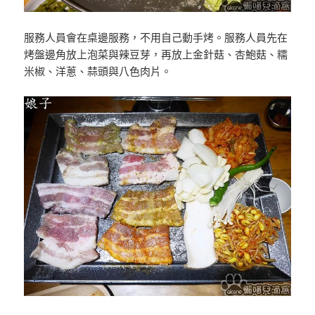
服務人員會在桌邊服務，不用自己動手烤。服務人員先在
烤盤邊角放上泡菜與辣豆芽，再放上金針菇、杏鮑菇、糯
米椒、洋蔥、蒜頭與八色肉片。