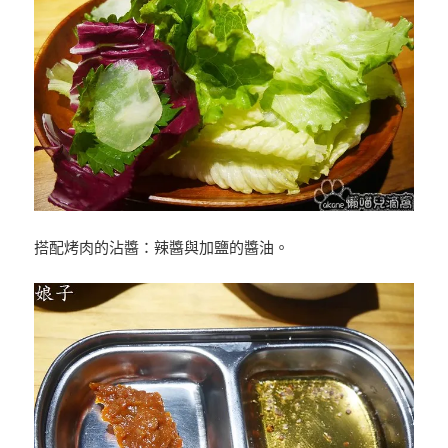
搭配烤肉的沾醬：辣醬與加鹽的醬油。