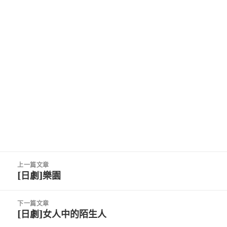
文
上一篇文章
章
[日劇]樂園
上
導
一
覽
篇
下一篇文章
文
[日劇]女人中的陌生人
下
章:
一