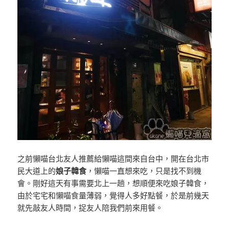
之前懶喵台北友人推薦給懶喵這間來自台中，開在台北市
民大道上的
娘子韓食
，懶喵一直想來吃，只是找不到機
會。剛好這天有事需要北上一趟，想順便來吃娘子韓食，
由於宅宅和懶喵食量薄弱，覺得人多好點餐，於是前幾天
就先敲友人時間，捉友人陪我們前來用餐。