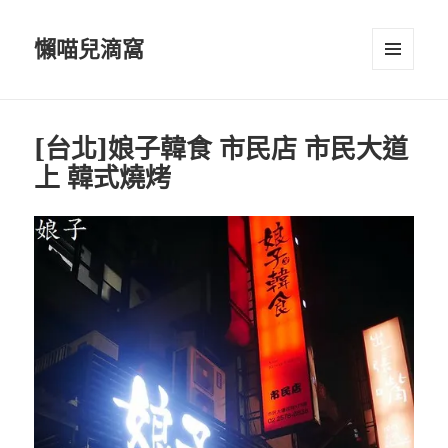
懶喵兒滴窩
選單及
小工具
[台北]娘子韓食 市民店 市民大道
上 韓式燒烤