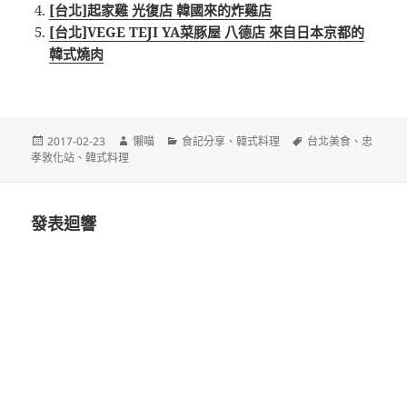
[台北]起家雞 光復店 韓國來的炸雞店
[台北]VEGE TEJI YA菜豚屋 八德店 來自日本京都的
韓式燒肉
發
作
分
標
2017-02-23
懶喵
食記分享
、
韓式料理
台北美食
、
忠
佈
者
類
籤
孝敦化站
、
韓式料理
日
期:
發表迴響