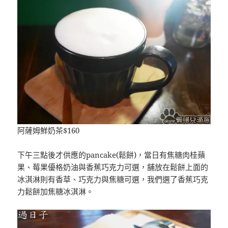
阿薩姆鮮奶茶$160
下午三點後才供應的pancake(鬆餅)，當日有焦糖肉桂蘋
果、莓果優格奶油與香蕉巧克力可選，舖放在鬆餅上面的
冰淇淋則有香草、巧克力與焦糖可選，我們選了香蕉巧克
力鬆餅加焦糖冰淇淋。