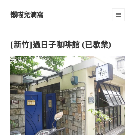
懶喵兒滴窩
選單及
小工具
[新竹]過日子咖啡館 (已歇業)