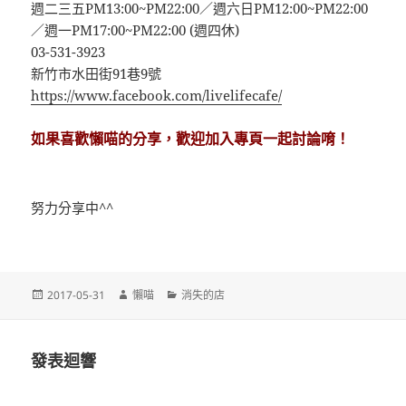
週二三五PM13:00~PM22:00／週六日PM12:00~PM22:00
／週一PM17:00~PM22:00 (週四休)
03-531-3923
新竹市水田街91巷9號
https://www.facebook.com/livelifecafe/
如果喜歡懶喵的分享，歡迎加入專頁一起討論唷！
努力分享中^^
發
作
分
2017-05-31
懶喵
消失的店
佈
者
類
日
期:
發表迴響