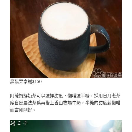
黑醋栗拿鐵$150
阿薩姆鮮奶茶可以選擇甜度，懶喵選半糖，採用日月老茶
廠自然農法茶葉再搭上香山牧場牛奶，半糖的甜度對懶喵
而言剛剛好。