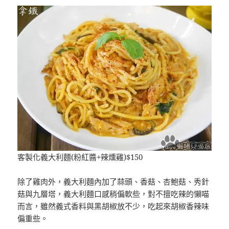
客製化義大利麵(粉紅醬+辣燻雞)$150
除了雞肉外，義大利麵內加了蒜頭、香菇、杏鮑菇、秀針
菇與九層塔，義大利麵口感稍偏軟些，對不擅吃辣的懶喵
而言，雖然義式香料與黑胡椒放不少，吃起來胡椒香辣味
偏重些。