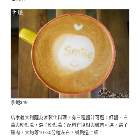
拿鐵$49
店家義大利麵為客製化料理，有三種醬汁可選：紅醬、白
醬與粉紅醬，選了粉紅醬；配料有培根與雞肉可選，選了
雞肉，大約等10~20分鐘左右，餐點送上桌。