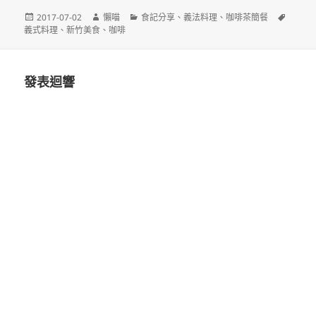
發
作
分
標
2017-07-02
懶喵
食記分享
、
義法料理
、
咖啡茶簡餐
佈
者
類
籤
義式料理
、
新竹美食
、
咖啡
日
期:
發表迴響