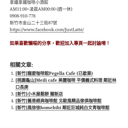
拿鐵拿鐵咖啡小酒館
AM11:00~凌晨AM00:00 (週一休)
0908-910-778
新竹市金山二十三街87號
https://www.facebook.com/JustLatte/
如果喜歡懶喵的分享，歡迎加入專頁一起討論唷！
相關文章:
[新竹]寵愛咖啡館Pegella Cafe (已歇業)
[桃園龜山]Meili cafe 美麗咖啡 平價義式料理 鄰近林
口長庚
[新竹]小木屋鬆餅 關新店
[新竹]舊是經典咖啡館 北歐風精品傢俱咖啡館
[新竹]風徐徐homebibi 鄰近巨城純白文青咖啡館