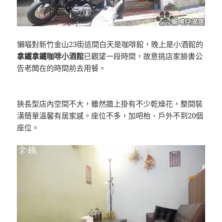
懶喵對新竹金山23街這間白天是咖啡館，晚上是小酒館的
拿鐵拿鐵咖啡小酒館
已觀望一段時間，故意挑店家臉書公
告老闆在的時間前去用餐。
狹長型店內空間不大，雖然牆上掛有不少乾燥花，整間裝
潢簡單溫馨有居家感。座位不多，加吧枱、戶外不到20個
座位。