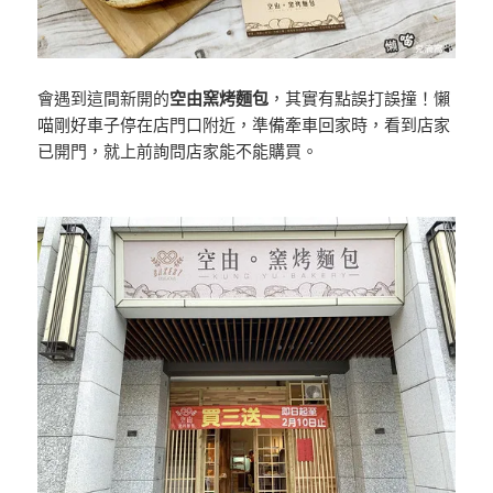
會遇到這間新開的
空由窯烤麵包
，其實有點誤打誤撞！懶
喵剛好車子停在店門口附近，準備牽車回家時，看到店家
已開門，就上前詢問店家能不能購買。