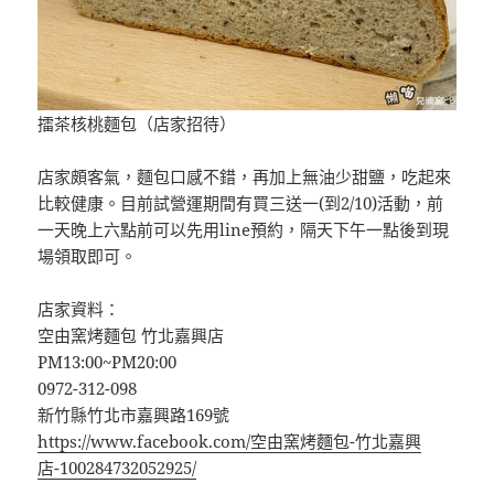
擂茶核桃麵包（店家招待）
店家頗客氣，麵包口感不錯，再加上無油少甜鹽，吃起來
比較健康。目前試營運期間有買三送一(到2/10)活動，前
一天晚上六點前可以先用line預約，隔天下午一點後到現
場領取即可。
店家資料：
空由窯烤麵包 竹北嘉興店
PM13:00~PM20:00
0972-312-098
新竹縣竹北市嘉興路169號
https://www.facebook.com/空由窯烤麵包-竹北嘉興
店-100284732052925/