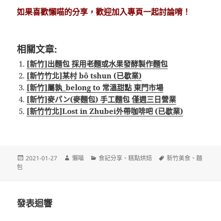
如果喜歡懶喵的分享，歡迎加入專頁一起討論唷！
相關文章:
[新竹]出麵包 採用老麵或水果發酵製作麵包
[新竹竹北]某村 bô tshun (已歇業)
[新竹]屬孰_belong to 常溫甜點 東門市場
[新竹]麥パン(麥麵包) 手工麵包 僅週三日營業
[新竹竹北]Lost in Zhubei外帶咖啡吧 (已歇業)
發
作
分
標
2021-01-27
懶喵
食記分享
、
糕點烘焙
新竹美食
、
麵
佈
者
類
籤
包
日
期:
發表迴響