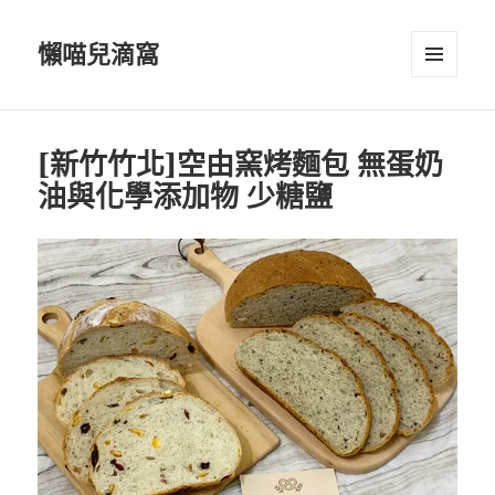
懶喵兒滴窩
選單及
小工具
[新竹竹北]空由窯烤麵包 無蛋奶
油與化學添加物 少糖鹽