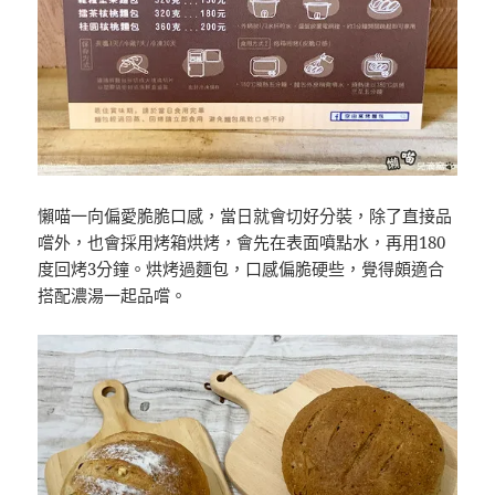
懶喵一向偏愛脆脆口感，當日就會切好分裝，除了直接品
嚐外，也會採用烤箱烘烤，會先在表面噴點水，再用180
度回烤3分鐘。烘烤過麵包，口感偏脆硬些，覺得頗適合
搭配濃湯一起品嚐。