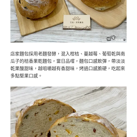
店家麵包採用老麵發酵，混入柑桔、蔓越莓、葡萄乾與南
瓜子的桔香果乾麵包，當日品嚐，麵包口感軟彈，帶淡淡
乾果酸甜味，越咀嚼越有香甜味，烤過口感脆硬，吃起來
多點堅果口感。