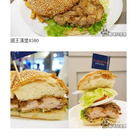
國王漢堡$580