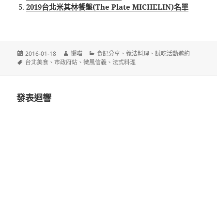
2019台北米其林餐盤(The Plate MICHELIN)名單
發
作
分
2016-01-18
懶喵
食記分享
、
義法料理
、
試吃活動邀約
佈
標
者
類
台北美食
、
市政府站
、
微風信義
、
法式料理
日
籤
期:
發表迴響