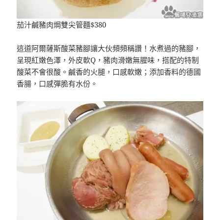
茄汁鹹豬肉焗雙尖管麵$380
這道阿爾薩斯酸菜豬腳讓大伙頻頻稱讚！水煮過的豬腳，
呈現紅嫩色澤，外皮軟Q，豬肉滑嫩無腥味，搭配的特制
酸菜不會很酸。鹹香的火腿，口感軟嫩；添加香料的德國
香腸，口感彈脆有水份。