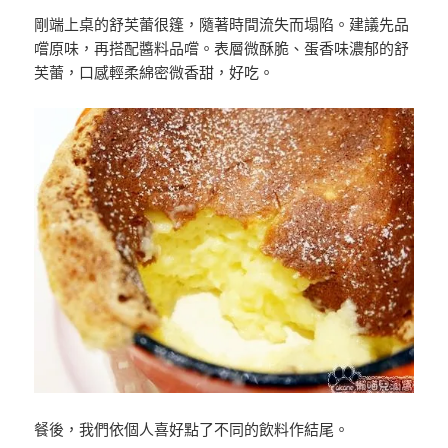
剛端上桌的舒芙蕾很篷，隨著時間流失而塌陷。建議先品
嚐原味，再搭配醬料品嚐。表層微酥脆、蛋香味濃郁的舒
芙蕾，口感輕柔綿密微香甜，好吃。
餐後，我們依個人喜好點了不同的飲料作結尾。