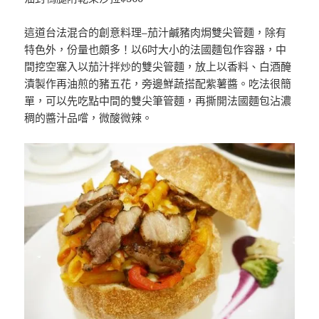
這道台法混合的創意料理–茄汁鹹豬肉焗雙尖管麵，除有
特色外，份量也頗多！以6吋大小的法國麵包作容器，中
間挖空塞入以茄汁拌炒的雙尖管麵，放上以香料、白酒醃
漬製作再油煎的豬五花，旁邊鮮蔬搭配紫薯醬。吃法很簡
單，可以先吃點中間的雙尖筆管麵，再撕開法國麵包沾濃
稠的醬汁品嚐，微酸微辣。