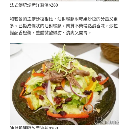
法式傳統焗烤洋蔥湯$280
和套餐的主廚沙拉相比，油封鴨腿附乾果沙拉的分量又更
多。已撕成條狀的油封鴨腿，肉質不柴帶點鹹香味，沙拉
搭配香橙醬，整體微酸微甜、清爽又開胃。
油封鴨腿附乾果沙拉$360