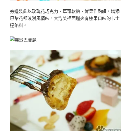
旁邊裝飾以玫瑰花巧克力、草莓軟糖、鮮果作點綴，增添
巴黎花都浪漫風情味。大泡芙裡面還夾有榛果口味的卡士
達餡料。