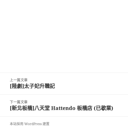
文
上一篇文章
章
[陸劇]太子妃升職記
上
導
一
覽
篇
下一篇文章
文
[新北板橋]八天堂 Hattendo 板橋店 (已歇業)
下
章:
一
篇
本站採用 WordPress 建置