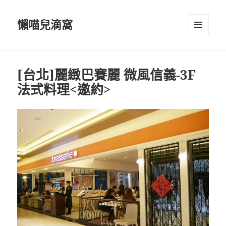
懶喵兒滴窩
選單及
小工具
[台北]麗緻巴賽麗 微風信義-3F
法式料理<邀約>