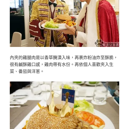
內夾的雞腿肉是以香草醃漬入味，再裹炸粉油炸至酥脆，
很有鹹酥雞口感，雞肉帶有水份。再依個人喜歡夾入生
菜、番茄與洋蔥。