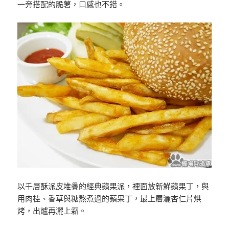
一旁搭配的脆薯，口感也不錯。
以千層酥派皮堆疊的經典蘋果派，裡面放新鮮蘋果丁，與
用肉桂、香草與糖熬煮過的蘋果丁，最上層灑杏仁片烘
烤，出爐再灑上霜。