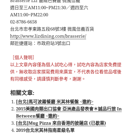
Brasserie Liz 麗緻巴賽麗 微風信義
週日至三AM11:00~PM21:30／週四至六
AM11:00~PM22:00
02-8786-6658
台北市忠孝東路五段68號3樓 微風信義百貨
http://www.lizdining.com/brasserie/
鄰近捷運站：市政府站3號出口
［個人聲明］
以上文章內容僅為個人試吃心得，試吃內容為店家免費提
供，無收取店家撰寫費用來廣宣，不代表各位看倌品嚐後
有同樣感受，請謹慎判斷參考，謝謝。
相關文章:
[台北]馬可波羅餐廳 米其林餐盤 <邀約>
2015美國肉類出口協會 亞洲產品發表會＊誠品行旅 In
Between餐廳 <邀約>
[台北]Mug Pizza 來自香港的披薩店 (已歇業)
2019台北米其林指南星級名單