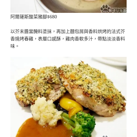
阿爾薩斯酸菜豬腳$680
以芥末醬當醃料塗抹，再加上麵包屑與香料烘烤的法式芥
香燒烤春雞，表層口感酥，雞肉香軟多汁，帶點淡淡香料
味。