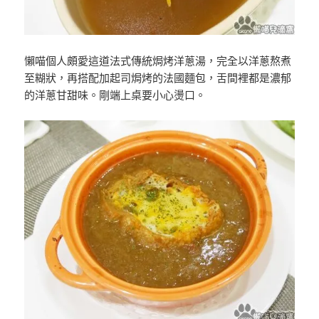
懶喵個人頗愛這道法式傳統焗烤洋蔥湯，完全以洋蔥熬煮
至糊狀，再搭配加起司焗烤的法國麵包，舌間裡都是濃郁
的洋蔥甘甜味。剛端上桌要小心燙口。