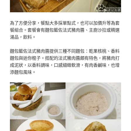
為了方便分享，餐點大多採單點式，也可以加價升等為套
餐組合。套餐會有麵包籃佐法式豬肉醬、主廚沙拉或精選
湯品，飲料。
麵包籃佐法式豬肉醬提供三種不同麵包：乾果核桃、香料
麵包與迷你棍子。搭配的法式豬肉醬頗有特色，將豬肉打
成泥狀，以香料調味，口感細緻軟滑，有肉香鹹味，也增
添麵包風味。