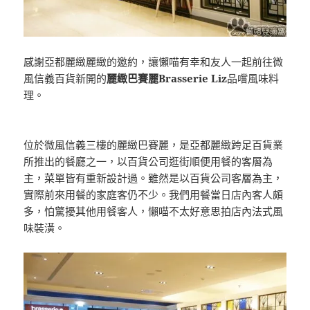
感謝亞都麗緻麗緻的邀約，讓懶喵有幸和友人一起前往微
風信義百貨新開的
麗緻巴賽麗Brasserie Liz
品嚐風味料
理。
位於微風信義三樓的麗緻巴賽麗，是亞都麗緻跨足百貨業
所推出的餐廳之一，以百貨公司逛街順便用餐的客層為
主，菜單皆有重新設計過。雖然是以百貨公司客層為主，
實際前來用餐的家庭客仍不少。我們用餐當日店內客人頗
多，怕驚擾其他用餐客人，懶喵不太好意思拍店內法式風
味裝潢。