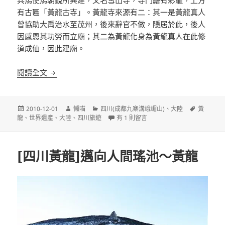
兵馬使馬朝覲所興建，又名雪山寺，寺門繪有彩龍，上方
有古匾「黃龍古寺」。黃龍寺來源有二：其一是黃龍真人
曾協助大禹治水至茂州，後來辭官不做，隱居於此，後人
因感恩其功勞而立廟；其二為黃龍化身為黃龍真人在此修
道成仙，因此建廟。
[四川黃龍]黃龍的山水遊趣
閱讀全文
發
作
分
標
2010-12-01
懶喵
四川(成都九寨溝峨嵋山)
、
大陸
黃
佈
者
類
在〈[四川黃龍]黃龍的山水遊趣〉中
籤
龍
、
世界遺產
、
大陸
、
四川旅遊
有 1 則留言
日
期:
[四川黃龍]邁向人間瑤池～黃龍