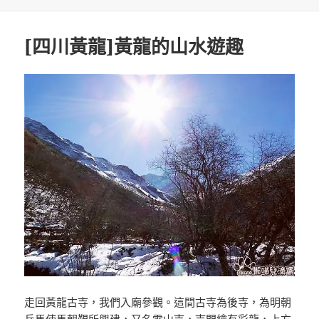
日
期:
[四川黃龍]黃龍的山水遊趣
走回黃龍古寺，我們入廟參觀。這間古寺為後寺，為明朝