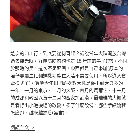
這次的四川行，到底要從何寫起？話說當年大陸開放台灣
過去觀光時，好像隱隱約約也是 18 年前的事了(煙)。不同
於那時的是，這次不是跟團，東西都是自己來辦(原本的
喵仔專屬生化翻譯機功能在大陸不需要使用，所以進入省
電模式了)，算算今年出國的次數大概是從小到大最多的
一年，一月的東京、二月的大阪、四月的馬爾它、十一月
的成都和韓國以及十二月的西安加武漢。最糟糕的大概就
是看得出小港機場的改變，多了什麼設備，哪些手續流程
怎麼跑，越來越熟悉(無言)。
[宅版]四川回憶錄 Episode I
閱讀全文