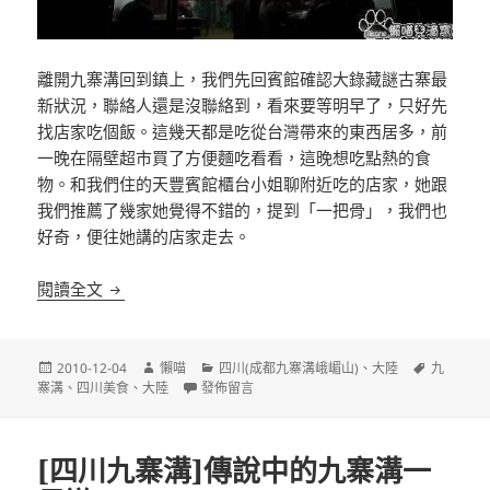
離開九寨溝回到鎮上，我們先回賓館確認大錄藏謎古寨最
新狀況，聯絡人還是沒聯絡到，看來要等明早了，只好先
找店家吃個飯。這幾天都是吃從台灣帶來的東西居多，前
一晚在隔壁超市買了方便麵吃看看，這晚想吃點熱的食
物。和我們住的天豐賓館櫃台小姐聊附近吃的店家，她跟
我們推薦了幾家她覺得不錯的，提到「一把骨」，我們也
好奇，便往她講的店家走去。
[四川九寨溝]九寨溝溝口漳扎鎮上的飄香抄手
閱讀全文
發
作
分
標
2010-12-04
懶喵
四川(成都九寨溝峨嵋山)
、
大陸
九
佈
者
在〈[四川九寨溝]九寨溝溝口漳扎鎮上的飄香抄手
類
籤
寨溝
、
四川美食
、
大陸
發佈留言
日
期:
[四川九寨溝]傳說中的九寨溝一