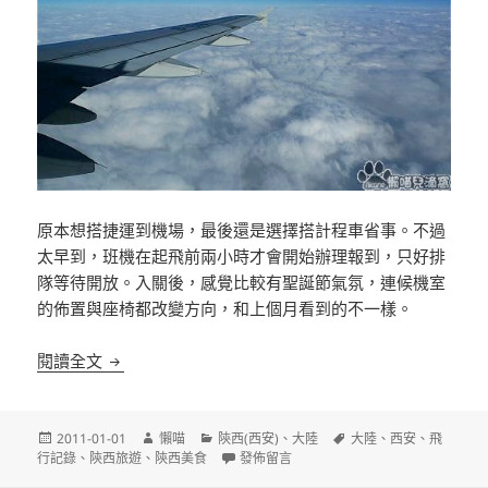
原本想搭捷運到機場，最後還是選擇搭計程車省事。不過
太早到，班機在起飛前兩小時才會開始辦理報到，只好排
隊等待開放。入關後，感覺比較有聖誕節氣氛，連候機室
的佈置與座椅都改變方向，和上個月看到的不一樣。
飛往千年古都西安：港龍航空(高雄-香港)、東方航空(
閱讀全文
發
作
分
標
2011-01-01
懶喵
陝西(西安)
、
大陸
大陸
、
西安
、
飛
佈
者
類
在〈飛往千年古都西安：港龍航空(高雄-香港
籤
行記錄
、
陝西旅遊
、
陝西美食
發佈留言
日