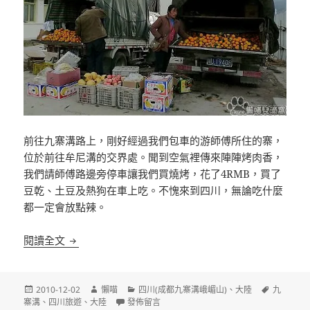
前往九寨溝路上，剛好經過我們包車的游師傅所住的寨，
位於前往牟尼溝的交界處。聞到空氣裡傳來陣陣烤肉香，
我們請師傅路邊旁停車讓我們買燒烤，花了4RMB，買了
豆乾、土豆及熱狗在車上吃。不愧來到四川，無論吃什麼
都一定會放點辣。
[四川九寨溝]比較通俗的印象九寨藏羌歌舞晚會
閱讀全文
發
作
分
標
2010-12-02
懶喵
四川(成都九寨溝峨嵋山)
、
大陸
九
佈
者
在〈[四川九寨溝]比較通俗的印象九寨藏羌歌舞晚
類
籤
寨溝
、
四川旅遊
、
大陸
發佈留言