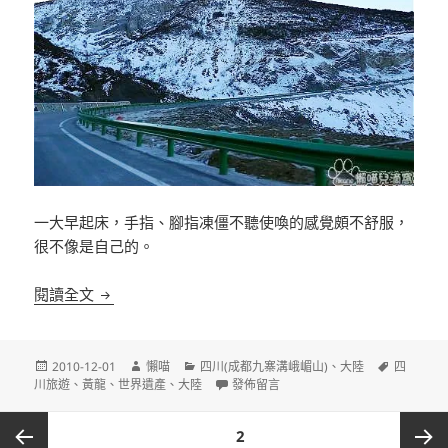
一大早起床，手指、腳指凍僵不聽使喚的感覺頗不舒服，
很不像是自己的。
[四川黃龍]邁向人間瑤池～黃龍
閱讀全文
發
作
分
標
2010-12-01
懶喵
四川(成都九寨溝峨嵋山)
、
大陸
四
佈
者
類
在〈[四川黃龍]邁向人間瑤池～黃龍〉
籤
川旅遊
、
黃龍
、
世界遺產
、
大陸
發佈留言
日
期:
文
頁次
2
章