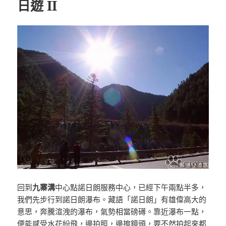
日遊 II
回到
九寨溝
中心點諾日朗服務中心，已經下午兩點半多，
我們先步行到諾日朗瀑布。藏語「諾日朗」有雄偉高大的
意思，奔騰渲洩的瀑布，氣勢相當磅礡。靠近瀑布一點，
便能感受水花紛飛，邊拍照，邊擦鏡頭，要不然拍起來都