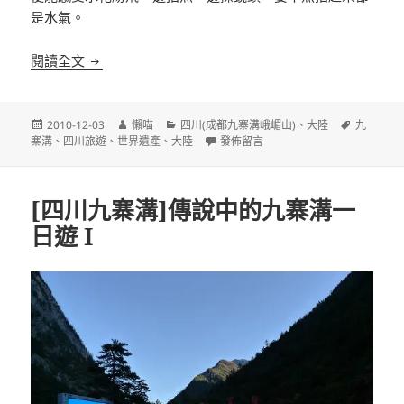
是水氣。
[四川九寨溝]傳說中的九寨溝一日遊 II
閱讀全文
發
作
分
標
2010-12-03
懶喵
四川(成都九寨溝峨嵋山)
、
大陸
九
佈
者
類
在〈[四川九寨溝]傳說中的九寨溝一日遊 
籤
寨溝
、
四川旅遊
、
世界遺產
、
大陸
發佈留言
日
期:
[四川九寨溝]傳說中的九寨溝一
日遊 I