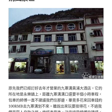
原先我們已經訂好去年才營業的九寨溝黃浦大酒店，它的
所在地是永樂鎮上，距離九寨溝溝口還要半個小時車程，
包車的師傅一直不建議我們住那邊，畢竟多花來回車錢約
100RMB去九寨溝划不來。雖說出來玩要捨得花，不過我
們是窮人自助之旅，幾經考量後，決定接受師傅的建議，