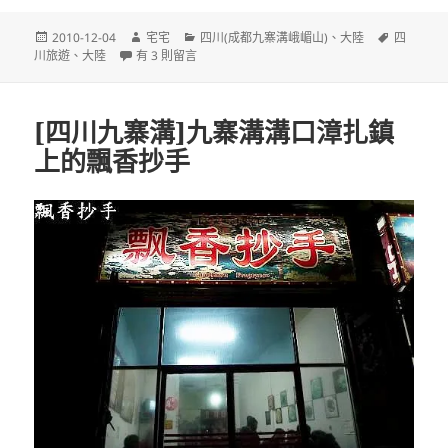
發
作
分
標
2010-12-04
宅宅
四川(成都九寨溝峨嵋山)
、
大陸
四
佈
在〈[宅版]四川回憶錄 Episode I〉中
者
類
籤
川旅遊
、
大陸
有 3 則留言
日
期:
[四川九寨溝]九寨溝溝口漳扎鎮
上的飄香抄手