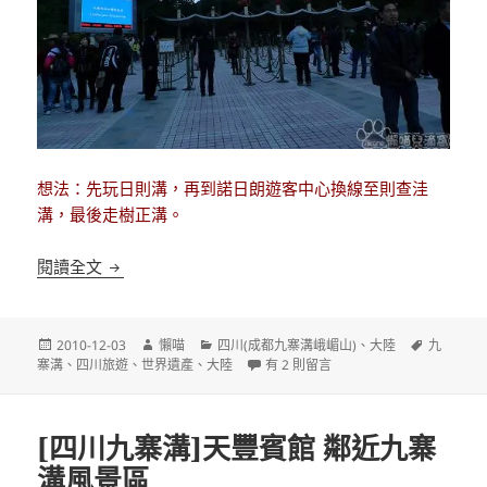
想法：先玩日則溝，再到諾日朗遊客中心換線至則查洼
溝，最後走樹正溝。
[四川九寨溝]傳說中的九寨溝一日遊 I
閱讀全文
發
作
分
標
2010-12-03
懶喵
四川(成都九寨溝峨嵋山)
、
大陸
九
佈
者
類
在〈[四川九寨溝]傳說中的九寨溝一日遊
籤
寨溝
、
四川旅遊
、
世界遺產
、
大陸
有 2 則留言
日
期:
[四川九寨溝]天豐賓館 鄰近九寨
溝風景區