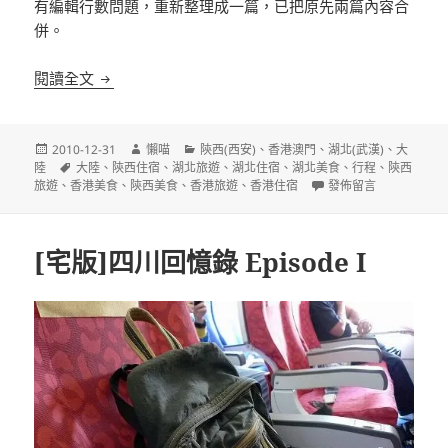
有編輯行數問題，重新整理成一篇，已把原先兩篇內容合
併。
西安+武漢+香港=15日歷史美食自助遊行程
閱讀全文
發
作
分
2010-12-31
懶喵
陝西(西安)
、
香港澳門
、
湖北(武漢)
、
大
佈
標
者
類
陸
大陸
、
陝西住宿
、
湖北旅遊
、
湖北住宿
、
湖北美食
、
行程
、
陝西
日
籤
在〈西安+武漢+香港=
旅遊
、
香港美食
、
陝西美食
、
香港旅遊
、
香港住宿
發佈留言
期:
[宅版]四川回憶錄 Episode I