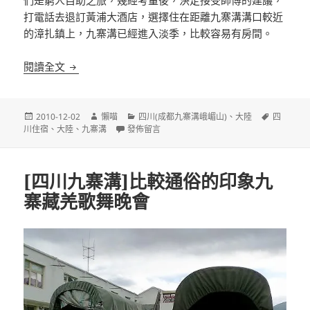
打電話去退訂黃浦大酒店，選擇住在距離九寨溝溝口較近
的漳扎鎮上，九寨溝已經進入淡季，比較容易有房間。
[四川九寨溝]天豐賓館 鄰近九寨溝風景區
閱讀全文
發
作
分
標
2010-12-02
懶喵
四川(成都九寨溝峨嵋山)
、
大陸
四
佈
者
在〈[四川九寨溝]天豐賓館 鄰近九寨溝風景區〉
類
籤
川住宿
、
大陸
、
九寨溝
發佈留言
日
期:
[四川九寨溝]比較通俗的印象九
寨藏羌歌舞晚會