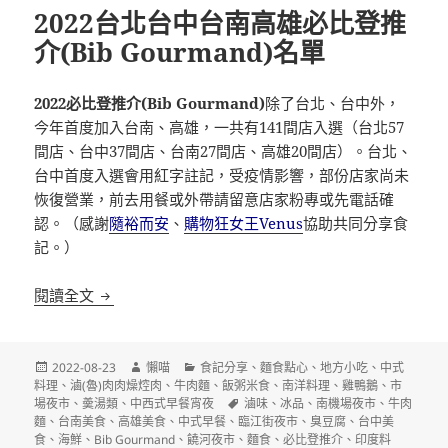
2022台北台中台南高雄必比登推
介(Bib Gourmand)名單
2022必比登推介(Bib Gourmand)
除了台北、台中外，
今年首度加入台南、高雄，一共有141間店入選（台北57
間店、台中37間店、台南27間店、高雄20間店）。台北、
台中首度入選會用紅字註記，受疫情影響，部份店家尚未
恢復營業，前去用餐或外帶請留意店家粉專或先電話確
認。（感謝
隨裕而安
、
購物狂女王Venus
協助共同分享食
記。）
2022台北台中台南高雄必比登推介(Bib Gourmand)
閱讀全文
發
作
分
2022-08-23
懶喵
食記分享
、
麵食點心
、
地方小吃
、
中式
佈
者
類
料理
、
滷(魯)肉肉燥焢肉
、
牛肉麵
、
飯粥米食
、
南洋料理
、
雞鴨鵝
、
市
日
標
場夜市
、
羮湯類
、
中西式早餐宵夜
滷味
、
冰品
、
南機場夜市
、
牛肉
期:
籤
麵
、
台南美食
、
高雄美食
、
中式早餐
、
臨江街夜市
、
臭豆腐
、
台中美
食
、
海鮮
、
Bib Gourmand
、
饒河夜市
、
麵食
、
必比登推介
、
印度料