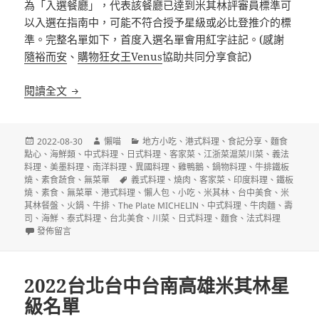
為「入選餐廳」，代表該餐廳已達到米其林評審員標準可
以入選在指南中，可能不符合授予星級或必比登推介的標
準。完整名單如下，首度入選名單會用紅字註記。(感謝
隨裕而安
、
購物狂女王Venus
協助共同分享食記)
2022台北台中台南高雄米其林入選餐廳(The Plate MI
閱讀全文
發
作
分
2022-08-30
懶喵
地方小吃
、
港式料理
、
食記分享
、
麵食
佈
者
類
點心
、
海鮮類
、
中式料理
、
日式料理
、
客家菜
、
江浙菜滬菜川菜
、
義法
日
料理
、
美墨料理
、
南洋料理
、
異國料理
、
雞鴨鵝
、
鍋物料理
、
牛排鐵板
期:
標
燒
、
素食蔬食
、
無菜單
義式料理
、
燒肉
、
客家菜
、
印度料理
、
鐵板
籤
燒
、
素食
、
無菜單
、
港式料理
、
懶人包
、
小吃
、
米其林
、
台中美食
、
米
其林餐盤
、
火鍋
、
牛排
、
The Plate MICHELIN
、
中式料理
、
牛肉麵
、
壽
司
、
海鮮
、
泰式料理
、
台北美食
、
川菜
、
日式料理
、
麵食
、
法式料理
在〈2022台北台中台南高雄米其林入選餐廳(The Plate MICHELIN)名單〉
發佈留言
2022台北台中台南高雄米其林星
級名單