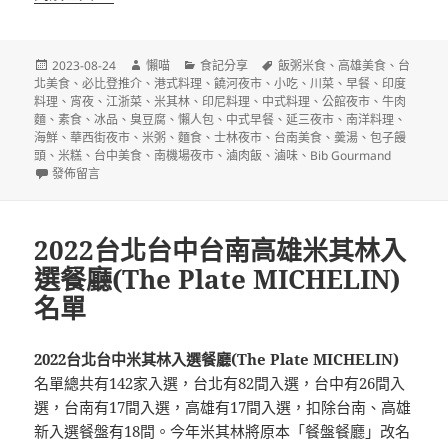
發
作
分
標
2023-08-24
懶喵
食記分享
飯粥米食
、
高雄美食
、
台
佈
者
類
籤
北美食
、
必比登推介
、
港式料理
、
饒河夜市
、
小吃
、
川菜
、
早餐
、
印度
日
料理
、
宵夜
、
江浙菜
、
米其林
、
印尼料理
、
中式料理
、
公館夜市
、
牛肉
期:
麵
、
素食
、
冰品
、
臭豆腐
、
懶人包
、
中式早餐
、
延三夜市
、
南洋料理
、
海鮮
、
華西街夜市
、
米粥
、
麵食
、
士林夜市
、
台南美食
、
羮湯
、
包子饅
頭
、
米糕
、
台中美食
、
南機場夜市
、
滷肉飯
、
滷味
、
Bib Gourmand
在〈2023台北台中台南高雄必比登推介(Bib Gourmand)名單〉
發佈留言
2022台北台中台南高雄米其林入
選餐廳(The Plate MICHELIN)
名單
2022台北台中米其林入選餐廳(The Plate MICHELIN)
名單總共有142家入選，台北有82間入選，台中有26間入
選，台南有17間入選，高雄有17間入選，扣除台南、高雄
新入選餐盤有18間。今年米其林將原本「餐盤餐廳」改名