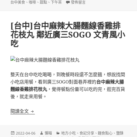
佈
者
類
在〈[台中]Refine13_coffee 英倫風味
籤
台中美食
、
咖啡
、
甜點
、
下午茶
發佈留言
日
期:
[台中]台中麻辣大腸麵線香雞排
花枝丸 鄰近廣三SOGO 文青風小
吃
整天在台中吃吃喝喝，到晚餐時段還不怎麼餓，想說找間
小吃店用餐，看到廣三SOGO對面巷弄裡的
台中麻辣大腸
麵線香雞排花枝丸
，覺得餐點份量可以吃的完，逛完百貨
後，就走來用餐。
[台中]台中麻辣大腸麵線香雞排花枝丸 鄰近廣三SOG
閱讀全文
發
作
分
2022-04-06
懶喵
地方小吃
、
食記分享
、
麵食點心
、
鹽酥