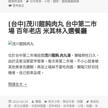
佈
標
者
類
雞燒烤滷味
台中美食
、
小吃
、
麵食
、
鹽酥雞鹹酥雞
日
在〈[台中]台中麻辣大腸麵線香雞排花枝丸 鄰近廣三SOGO 文青風小吃〉
籤
發佈留言
期:
[台中]茂川餛飩肉丸 台中第二市
場 百年老店 米其林入選餐廳
位於台中第二市場這間
茂川餛飩.肉丸湯
，懶喵想吃已久，
由於店家沒那麼早營業，每次來第二市場，不小心就會被
其他美食先餵飽，再加上喵妹不愛吃肉圓，懶喵只好另找
機會，自己前來品嚐。
[台中]茂川餛飩肉丸 台中第二市場 百年老店 米其林
閱讀全文
發
作
分
標
2022-03-29
懶喵
地方小吃
、
食記分享
、
肉圓
食尚玩
佈
者
類
籤
家
、
非凡大探索
、
米其林餐盤
、
百年老店
、
台中美食
、
小吃
、
肉圓
、
米