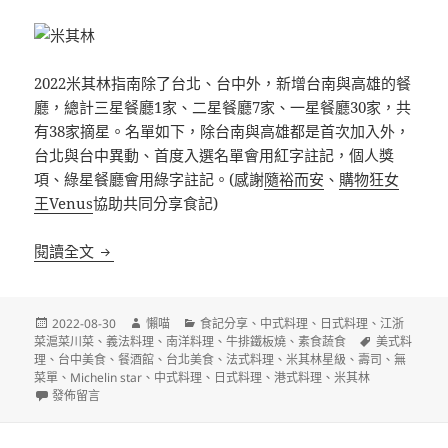
2022米其林指南除了台北、台中外，新增台南與高雄的餐
廳，總計三星餐廳1家、二星餐廳7家、一星餐廳30家，共
有38家摘星。名單如下，除台南與高雄都是首次加入外，
台北與台中異動、首度入選名單會用紅字註記，個人獎
項、綠星餐廳會用綠字註記。(感謝
隨裕而安
、
購物狂女
王Venus
協助共同分享食記)
2022台北台中台南高雄米其林星級名單
閱讀全文
發
作
分
2022-08-30
懶喵
食記分享
、
中式料理
、
日式料理
、
江浙
佈
者
類
標
菜滬菜川菜
、
義法料理
、
南洋料理
、
牛排鐵板燒
、
素食蔬食
美式料
日
籤
理
、
台中美食
、
餐酒館
、
台北美食
、
法式料理
、
米其林星級
、
壽司
、
無
期:
菜單
、
Michelin star
、
中式料理
、
日式料理
、
港式料理
、
米其林
在〈2022台北台中台南高雄米其林星級名單〉
發佈留言