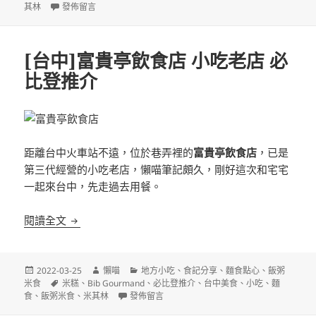
日
在〈[台中]茂川餛飩肉丸 台中第二市場 百年老店 米其林入選餐廳〉
其林
發佈留言
期:
[台中]富貴亭飲食店 小吃老店 必
比登推介
距離台中火車站不遠，位於巷弄裡的
富貴亭飲食店
，已是
第三代經營的小吃老店，懶喵筆記頗久，剛好這次和宅宅
一起來台中，先走過去用餐。
[台中]富貴亭飲食店 小吃老店 必比登推介
閱讀全文
發
作
分
2022-03-25
懶喵
地方小吃
、
食記分享
、
麵食點心
、
飯粥
佈
標
者
類
米食
米糕
、
Bib Gourmand
、
必比登推介
、
台中美食
、
小吃
、
麵
日
籤
在〈[台中]富貴亭飲食店 小吃老店 必比登推介〉
食
、
飯粥米食
、
米其林
發佈留言
期: