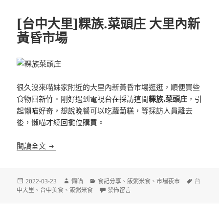
[台中大里]粿族.菜頭庄 大里內新
黃昏市場
很久沒來喵妹家附近的大里內新黃昏市場逛逛，順便買些
食物回新竹。剛好遇到電視台在採訪這間
粿族.菜頭庄
，引
起懶喵好奇，想說晚餐可以吃蘿蔔糕，等採訪人員離去
後，懶喵才繞回攤位購買。
[台中大里]粿族.菜頭庄 大里內新黃昏市場
閱讀全文
發
作
分
標
2022-03-23
懶喵
食記分享
、
飯粥米食
、
市場夜市
台
佈
者
類
在〈[台中大里]粿族.菜頭庄 大里內新黃昏
籤
中大里
、
台中美食
、
飯粥米食
發佈留言
日
期: