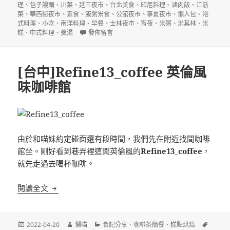
理
、
包子饅頭
、
川菜
、
延三夜市
、
台北美食
、
印尼料理
、
滷肉飯
、
江浙
菜
、
華西街夜市
、
素食
、
飯粥米食
、
公館夜市
、
寧夏夜市
、
懶人包
、
港
式料理
、
小吃
、
南洋料理
、
早餐
、
士林夜市
、
宵夜
、
米粥
、
米其林
、
米
在〈2022台北台中台南高雄必比登推介(Bib Gourm
糕
、
中式料理
、
羮湯
發佈留言
[台中]Refine13_coffee 英倫風
味咖啡館
由於和喵妹約定碰面還有段時間，我們先在附近找間咖啡
館坐。剛好看到巷弄裡這間英倫風的
Refine13_coffee
，
就先走過去喝杯咖啡。
[台中]Refine13_coffee 英倫風味咖啡館
閱讀全文
發
作
分
標
2022-04-20
懶喵
食記分享
、
咖啡茶簡餐
、
糕點烘焙