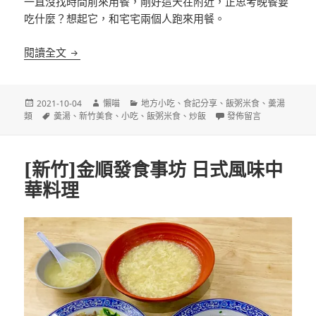
一直沒找時間前來用餐，剛好這天在附近，正思考晚餐要
吃什麼？想起它，和宅宅兩個人跑來用餐。
[新竹]中島屋甜不辣 小吃老店 鄰近新竹火車站
閱讀全文
發
作
分
2021-10-04
懶喵
地方小吃
、
食記分享
、
飯粥米食
、
羮湯
佈
標
者
類
在〈[新竹]中島屋甜不
類
羮湯
、
新竹美食
、
小吃
、
飯粥米食
、
炒飯
發佈留言
日
籤
期:
[新竹]金順發食事坊 日式風味中
華料理