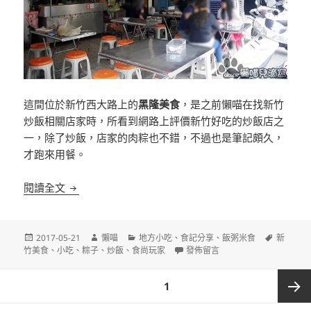
這間位於新竹西大路上的
黑隆美食
，是之前懶喵在找新竹
炒飯相關店家時，所看到網路上評價新竹好吃的炒飯店之
一，除了炒飯，店家的肉粽也不錯，不過也是筆記頗久，
才跑來用餐。
[新竹]黑隆美食 鄰近大遠百
閱讀全文
發
作
分
標
2017-05-21
懶喵
地方小吃
、
食記分享
、
飯粥米食
新
佈
者
類
在〈[新竹]黑隆美食 鄰近大遠百〉
籤
竹美食
、
小吃
、
粽子
、
炒飯
、
食尚玩家
發佈留言
日
期:
文
頁次
1
章
分