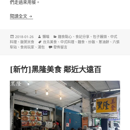
們走過來用餐。
[台北]明月湯包 通化店 平價小籠包
閱讀全文
發
作
分
2018-01-26
懶喵
麵食點心
、
食記分享
、
包子饅頭
、
中式
佈
者
標
類
料理
、
飯粥米食
台北美食
、
中式料理
、
麵食
、
炒飯
、
蔥油餅
、
六張
日
籤
在〈[台北]明月湯包 通化店 平價小籠包〉
犁站
、
食尚玩家
、
湯包
發佈留言
期:
[新竹]黑隆美食 鄰近大遠百