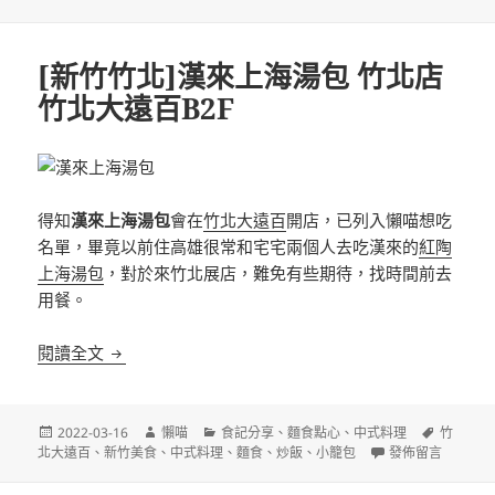
日
籤
期:
[新竹竹北]漢來上海湯包 竹北店
竹北大遠百B2F
得知
漢來上海湯包
會在
竹北大遠百
開店，已列入懶喵想吃
名單，畢竟以前住高雄很常和宅宅兩個人去吃漢來的
紅陶
上海湯包
，對於來竹北展店，難免有些期待，找時間前去
用餐。
[新竹竹北]漢來上海湯包 竹北店 竹北大遠百B2F
閱讀全文
發
作
分
標
2022-03-16
懶喵
食記分享
、
麵食點心
、
中式料理
竹
佈
者
類
在〈[新竹竹北]漢
籤
北大遠百
、
新竹美食
、
中式料理
、
麵食
、
炒飯
、
小籠包
發佈留言
日
期: