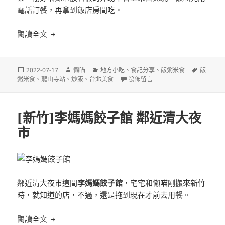
電話訂餐，再拿到飯店房間吃。
[台北]艋舺阿龍炒飯專門店 全台十大好吃炒飯之一
閱讀全文
發
作
分
標
2022-07-17
懶喵
地方小吃
、
食記分享
、
飯粥米食
飯
佈
者
類
在〈[台北]艋舺阿龍炒飯專門店 全
籤
粥米食
、
龍山寺站
、
炒飯
、
台北美食
發佈留言
日
期:
[新竹]李媽媽餃子館 鄰近清大夜
市
鄰近清大夜市這間
李媽媽餃子館
，宅宅和懶喵剛搬來新竹
時，就知道的店，不過，還是拖到現在才前去用餐。
[新竹]李媽媽餃子館 鄰近清大夜市
閱讀全文