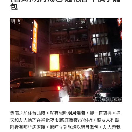
包
懶喵之前住台北時，就有想吃
明月湯包
，卻一直錯過。這
天和友人恰巧在通化夜市(臨江街夜市)附近，聽友人列舉
附近有那些店家時，懶喵立刻說想吃明月湯包，友人帶我