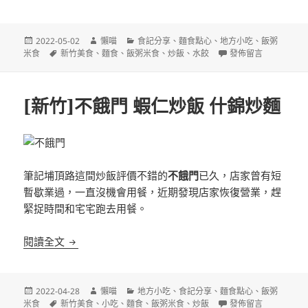
發
作
分
2022-05-02
懶喵
食記分享
、
麵食點心
、
地方小吃
、
飯粥
佈
標
者
類
在〈[新竹]李媽媽餃
米食
新竹美食
、
麵食
、
飯粥米食
、
炒飯
、
水餃
發佈留言
日
籤
期:
[新竹]不餓門 蝦仁炒飯 什錦炒麵
筆記埔頂路這間炒飯評價不錯的
不餓門
已久，店家曾有短
暫歇業過，一直沒機會用餐，近期發現店家恢復營業，趕
緊捉時間和宅宅跑去用餐。
[新竹]不餓門 蝦仁炒飯 什錦炒麵
閱讀全文
發
作
分
2022-04-28
懶喵
地方小吃
、
食記分享
、
麵食點心
、
飯粥
佈
標
者
類
在〈[新竹]不餓門 蝦
米食
新竹美食
、
小吃
、
麵食
、
飯粥米食
、
炒飯
發佈留言