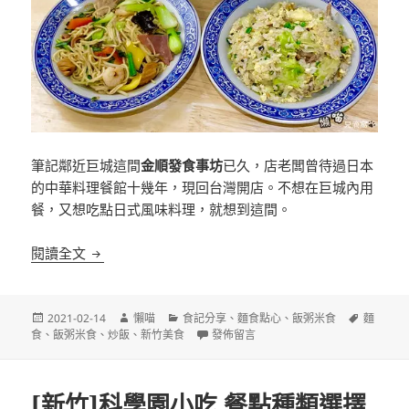
筆記鄰近巨城這間
金順發食事坊
已久，店老闆曾待過日本
的中華料理餐館十幾年，現回台灣開店。不想在巨城內用
餐，又想吃點日式風味料理，就想到這間。
[新竹]金順發食事坊 日式風味中華料理
閱讀全文
發
作
分
標
2021-02-14
懶喵
食記分享
、
麵食點心
、
飯粥米食
麵
佈
者
類
在〈[新竹]金順發食事坊 日式風味中華
籤
食
、
飯粥米食
、
炒飯
、
新竹美食
發佈留言
日
期:
[新竹]科學園小吃 餐點種類選擇