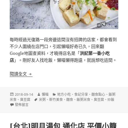
每時經過光復路一段旁邊這間沒有招牌的店家，都會看到
不少人圍繞在店門口，引起懶喵好奇已久，回來翻
Google地圖查資料，才曉得店名是「
洪記第一香小吃
店
」。剛好友人找吃飯，懶喵懶得跑遠，就說想吃這間。
[新竹]洪記第一香小吃店 平價小吃店
閱讀全文
發
作
分
2018-09-14
懶喵
地方小吃
、
食記分享
、
麵食點心
、
飯粥
佈
標
者
類
米食
、
臭豆腐
米粥
、
新竹美食
、
麵食
、
飯粥米食
、
臭豆腐
、
炒飯
日
在〈[新竹]洪記第一香小吃店 平價小吃店〉
籤
發佈留言
期:
[台北]明月湯包 通化店 平價小籠