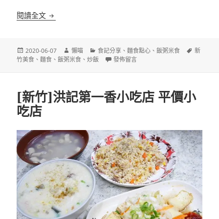
[新竹]科學園小吃 餐點種類選擇多的平價小吃
閱讀全文
發
作
分
標
2020-06-07
懶喵
食記分享
、
麵食點心
、
飯粥米食
新
佈
者
類
在〈[新竹]科學園小吃 餐點種類選擇多
籤
竹美食
、
麵食
、
飯粥米食
、
炒飯
發佈留言
日
期:
[新竹]洪記第一香小吃店 平價小
吃店