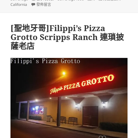
日
在〈[聖地牙哥]Chick-fil-A(福來雞) 全美票選用餐滿意度第
California
發佈留言
期:
[聖地牙哥]Filippi’s Pizza
Grotto Scripps Ranch 連瑣披
薩老店