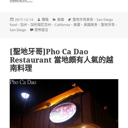
發
作
分
標
2017-12-14
懶喵
美國
聖地牙哥美食
、
San Diego
佈
者
類
籤
food
、
加州
、
加利福尼亞州
、
California
、
美國
、
美國美食
、
聖地牙哥
、
日
在〈[聖地牙哥]Donut Bar 全美最佳10間甜甜圈店之一〉
San Diego
發佈留言
期:
[聖地牙哥]Pho Ca Dao
Restaurant 當地頗有人氣的越
南料理