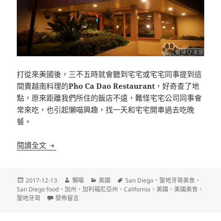
打從來美國後，三不五時就會聽到宅宅或宅宅同事提到這
間賣越南料理的
Pho Ca Dao Restaurant
，好奇查了地
點，原來距離我們所住的飯店不遠，難怪宅宅公司同事會
常來吃，也引起懶喵興趣，找一天和宅宅開車過去吃晚
餐。
[聖地牙哥]Pho Ca Dao Restaurant 當地頗有人氣
閱讀全文
發
作
分
標
2017-12-13
懶喵
美國
San Diego
、
聖地牙哥美食
、
佈
者
類
籤
San Diego food
、
加州
、
加利福尼亞州
、
California
、
美國
、
美國美食
、
日
在〈[聖地牙哥]Pho Ca Dao Restaurant 當地頗有人氣的越南
聖地牙哥
發佈留言
期: