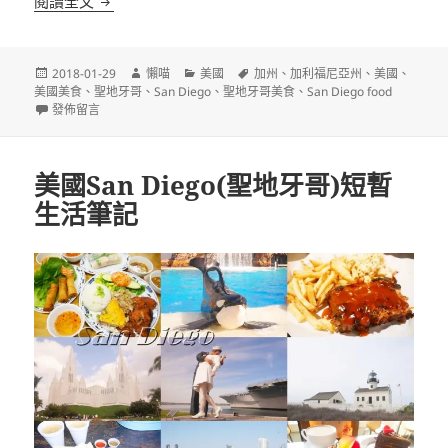
閱讀全文
發
作
分
標
2018-01-29
懶喵
美國
加州
、
加利福尼亞州
、
美國
、
佈
者
類
籤
美國美食
、
聖地牙哥
、
San Diego
、
聖地牙哥美食
、
San Diego food
日
在〈[聖地牙哥]The Boiling Crab San Diego 有名排隊海鮮餐廳〉
發佈留言
期:
美國San Diego(聖地牙哥)短暫
生活筆記