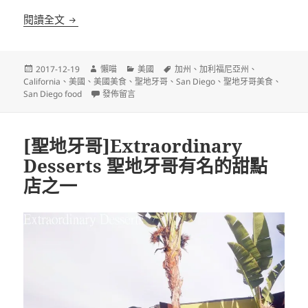
[聖地牙哥]In-N-Out Burger 美國加州知名連瑣漢堡
閱讀全文
發
作
分
標
2017-12-19
懶喵
美國
加州
、
加利福尼亞州
、
佈
者
類
籤
California
、
美國
、
美國美食
、
聖地牙哥
、
San Diego
、
聖地牙哥美食
、
日
在〈[聖地牙哥]In-N-Out Burger 美國加州知名連瑣漢堡
San Diego food
發佈留言
期:
[聖地牙哥]Extraordinary
Desserts 聖地牙哥有名的甜點
店之一