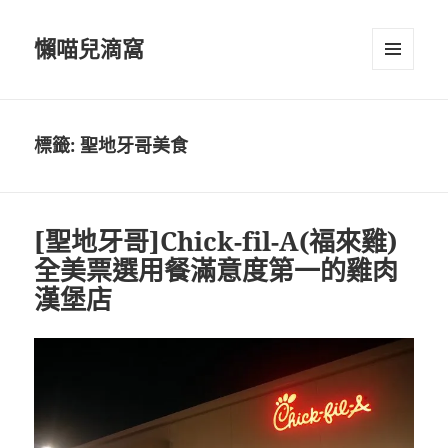
懶喵兒滴窩
選單及
小工具
標籤:
聖地牙哥美食
[聖地牙哥]Chick-fil-A(福來雞)
全美票選用餐滿意度第一的雞肉
漢堡店