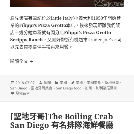
原先懶喵有筆記位於Little Italy(小義大利)1950年開始營
業的
Filippi’s Pizza Grotto
本店，後來發現距離我們飯
店十幾分鐘車程就有間分店
Filippi’s Pizza Grotto
Scripps Ranch
，又剛好鄰近有機超市Trader Joe’s，可
以先去買零食伴手禮再來用餐。
[聖地牙哥]Filippi’s Pizza Grotto Scripps Ranc
閱讀全文
發
作
分
標
2018-07-07
懶喵
美國
美國
、
美國美食
、
聖地牙哥
、
佈
者
類
籤
San Diego
、
聖地牙哥美食
、
San Diego food
、
加州
、
加利福尼亞州
日
在〈[聖地牙哥]Filippi’s Pizza Grotto Scripps Ranch 連瑣披薩老店〉
發佈留言
期:
[聖地牙哥]The Boiling Crab
San Diego 有名排隊海鮮餐廳