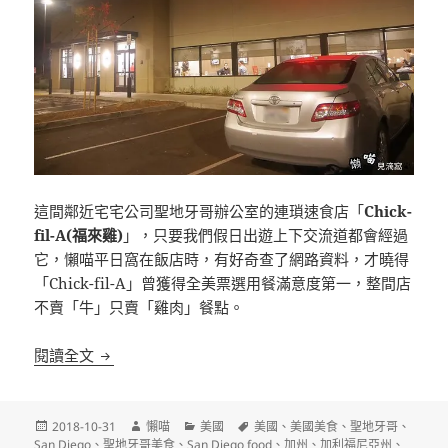
這間鄰近宅宅公司聖地牙哥辦公室的連瑣速食店「
Chick-
fil-A(福來雞)
」，只要我們假日出遊上下交流道都會經過
它，懶喵平日窩在飯店時，有好奇查了網路資料，才曉得
「Chick-fil-A」曾獲得全美票選用餐滿意度第一，整間店
不賣「牛」只賣「雞肉」餐點。
[聖地牙哥]Chick-fil-A(福來雞) 全美票選用餐滿
閱讀全文
發
作
分
標
2018-10-31
懶喵
美國
美國
、
美國美食
、
聖地牙哥
、
佈
者
類
籤
San Diego
、
聖地牙哥美食
、
San Diego food
、
加州
、
加利福尼亞州
、