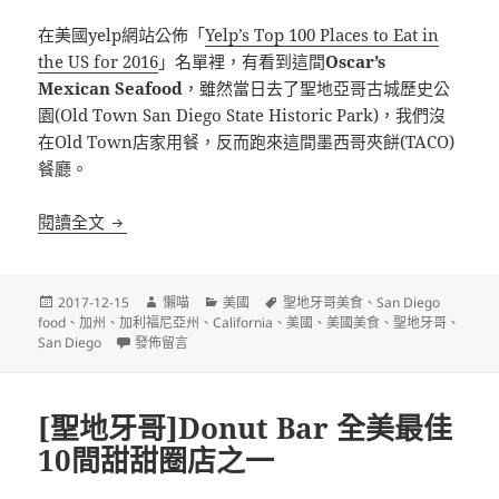
在美國yelp網站公佈「
Yelp’s Top 100 Places to Eat in
the US for 2016
」名單裡，有看到這間
Oscar’s
Mexican Seafood
，雖然當日去了聖地亞哥古城歷史公
園(Old Town San Diego State Historic Park)，我們沒
在Old Town店家用餐，反而跑來這間墨西哥夾餅(TACO)
餐廳。
[聖地牙哥]Oscar’s Mexican Seafood 全美百大
閱讀全文
發
作
分
標
2017-12-15
懶喵
美國
聖地牙哥美食
、
San Diego
佈
者
類
籤
food
、
加州
、
加利福尼亞州
、
California
、
美國
、
美國美食
、
聖地牙哥
、
日
在〈[聖地牙哥]Oscar’s Mexican Seafood 全美百大餐廳
San Diego
發佈留言
期:
[聖地牙哥]Donut Bar 全美最佳
10間甜甜圈店之一