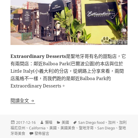
Extraordinary Desserts
是聖地牙哥有名的甜點店，它
有兩間店：鄰近Balboa Park(巴爾波公園)的本店與位於
Little Italy(小義大利)的分店，從網路上分享來看，兩間
店風格不一樣，而我們跑的是鄰近Balboa Park的
Extraordinary Desserts。
[聖地牙哥]Extraordinary Desserts 聖地牙哥有
閱讀全文
發
作
分
標
2017-12-16
懶喵
美國
San Diego food
、
加州
、
加利
佈
者
類
籤
福尼亞州
、
California
、
美國
、
美國美食
、
聖地牙哥
、
San Diego
、
聖地
日
在〈[聖地牙哥]Extraordinary Desserts 聖地牙哥有名的甜點
牙哥美食
發佈留言