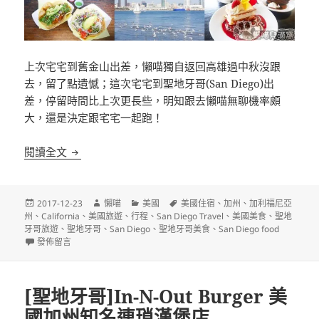
上次宅宅到舊金山出差，懶喵獨自返回高雄過中秋沒跟
去，留了點遺憾；這次宅宅到聖地牙哥(San Diego)出
差，停留時間比上次更長些，明知跟去懶喵無聊機率頗
大，還是決定跟宅宅一起跑！
美國San Diego(聖地牙哥)短暫生活筆記
閱讀全文
發
作
分
標
2017-12-23
懶喵
美國
美國住宿
、
加州
、
加利福尼亞
佈
者
類
籤
州
、
California
、
美國旅遊
、
行程
、
San Diego Travel
、
美國美食
、
聖地
日
牙哥旅遊
、
聖地牙哥
、
San Diego
、
聖地牙哥美食
、
San Diego food
期:
在〈美國San Diego(聖地牙哥)短暫生活筆記〉
發佈留言
[聖地牙哥]In-N-Out Burger 美
國加州知名連瑣漢堡店