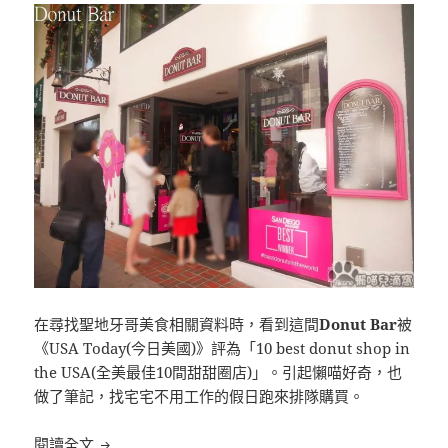
在尋找聖地牙哥美食相關資料時，看到這間
Donut Bar
被
《USA Today(今日美國)》評為「10 best donut shop in
the USA(全美最佳10間甜甜圈店)」。引起懶喵好奇，也
做了筆記，找宅宅不用工作的假日跑來排隊購買。
[聖地牙哥]Donut Bar 全美最佳10間甜甜圈店之一
閱讀全文