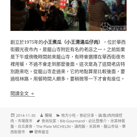
創立於1975年的
小王煮瓜（小王清湯瓜仔肉）
，位於華西
街觀光夜市內，是龍山寺附近有名的老店之一。之前如果
是下午或傍晚時間前來龍山寺，有時會選擇在華西街夜市
裡用餐，不過不會走到那麼後面。這次是為了這間老店特
別跑來吃，從龍山寺走過來，它的地點算是比較後面，要
過桂林路。用餐時間人頗多，要稍微等一下才會有座位。
[台北]小王煮瓜（小王清湯瓜仔肉） 華西街夜市 必
閱讀全文
發
作
分
2014-11-30
懶喵
地方小吃
、
食記分享
、
滷(魯)肉肉燥焢
佈
標
者
類
肉
、
市場夜市
食尚玩家
、
Bib Gourmand
、
必比登推介
、
米其林餐
日
籤
盤
、
台北美食
、
The Plate MICHELIN
、
滷肉飯
、
米其林
、
龍山寺站
、
華
期:
在〈[台北]小王煮瓜（小王清湯瓜仔肉） 華西街夜市 必比登推
西街夜市
發佈留言