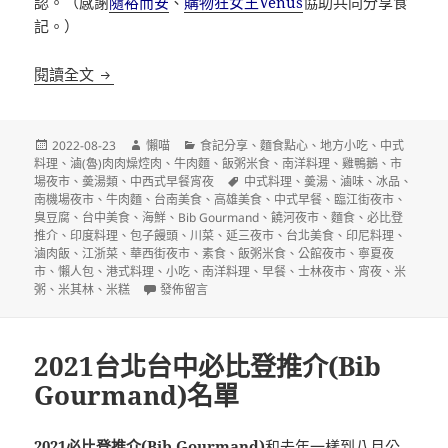
認。（感謝
隨裕而安
、
購物狂女王Venus
協助共同分享食
記。）
2022台北台中台南高雄必比登推介(Bib Gourmand)
閱讀全文
發
作
分
2022-08-23
懶喵
食記分享
、
麵食點心
、
地方小吃
、
中式
佈
者
類
料理
、
滷(魯)肉肉燥焢肉
、
牛肉麵
、
飯粥米食
、
南洋料理
、
雞鴨鵝
、
市
日
標
場夜市
、
羮湯類
、
中西式早餐宵夜
中式料理
、
羮湯
、
滷味
、
冰品
、
期:
籤
南機場夜市
、
牛肉麵
、
台南美食
、
高雄美食
、
中式早餐
、
臨江街夜市
、
臭豆腐
、
台中美食
、
海鮮
、
Bib Gourmand
、
饒河夜市
、
麵食
、
必比登
推介
、
印度料理
、
包子饅頭
、
川菜
、
延三夜市
、
台北美食
、
印尼料理
、
滷肉飯
、
江浙菜
、
華西街夜市
、
素食
、
飯粥米食
、
公館夜市
、
寧夏夜
市
、
懶人包
、
港式料理
、
小吃
、
南洋料理
、
早餐
、
士林夜市
、
宵夜
、
米
在〈2022台北台中台南高雄必比登推介(Bib Gourman
粥
、
米其林
、
米糕
發佈留言
2021台北台中必比登推介(Bib
Gourmand)名單
2021必比登推介(Bib Gourmand)
和去年一樣到八月公