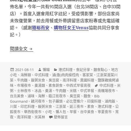
佈名單，今年一共有91間店入選（台北58間店、台中33間
店）。首度入選會用紅字註記，受疫情影響，部份店家尚
未恢復營業，前去用餐或外帶請留意店家粉專或先電話確
認。（感謝
隨裕而安
、
購物狂女王Venus
協助共同分享食
記。）
2021台北台中必比登推介(Bib Gourmand)名單
閱讀全文
發
作
分
2021-08-11
懶喵
港式料理
、
食記分享
、
麵食點心
、
地方
佈
者
類
小吃
、
海鮮類
、
中式料理
、
滷(魯)肉肉燥焢肉
、
客家菜
、
江浙菜滬菜川
日
菜
、
牛肉麵
、
飯粥米食
、
臭豆腐
、
南洋料理
、
異國料理
、
鹽酥雞燒烤滷
期:
標
味
、
市場夜市
、
羮湯類
、
素食蔬食
、
中西式早餐宵夜
中式料理
、
米
籤
粥
、
士林夜市
、
冰品
、
羮湯
、
牛肉麵
、
米糕
、
中式早餐
、
南機場夜市
、
台北美食
、
滷味
、
海鮮
、
臨江街夜市
、
臭豆腐
、
麵食
、
Bib
Gourmand
、
饒河夜市
、
包子饅頭
、
必比登推介
、
印度料理
、
滷肉飯
、
川菜
、
印尼料理
、
飯粥米食
、
江浙菜
、
延三夜市
、
素食
、
港式料理
、
公
館夜市
、
華西街夜市
、
小吃
、
懶人包
、
早餐
、
台中美食
、
寧夏夜市
、
宵
在〈2021台北台中必比登推介(Bib Gourmand)
夜
、
南洋料理
、
米其林
發佈留言