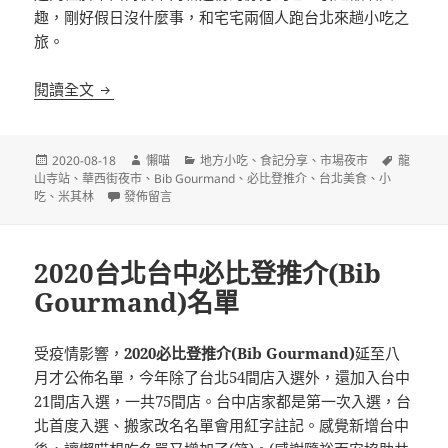
趣，剛好假日沒什麼事，和宅宅兩個人跑台北來趟小吃之
旅。
[台北]源芳刈包 華西街夜市 必比登推介
閱讀全文
發
作
分
標
2020-08-18
懶喵
地方小吃
、
食記分享
、
市場夜市
龍
佈
者
類
籤
山寺站
、
華西街夜市
、
Bib Gourmand
、
必比登推介
、
台北美食
、
小
日
在〈[台北]源芳刈包 華西街夜市 必比登推介〉
吃
、
米其林
發佈留言
期:
2020台北台中必比登推介(Bib
Gourmand)名單
受疫情影響，
2020必比登推介(Bib Gourmand)
延至八
月才公佈名單，今年除了台北54間店入選外，還加入台中
21間店入選，一共75間店。台中店家都是第一次入選，台
北首度入選、搬家改名名單會用紅字註記。感覺新增台中