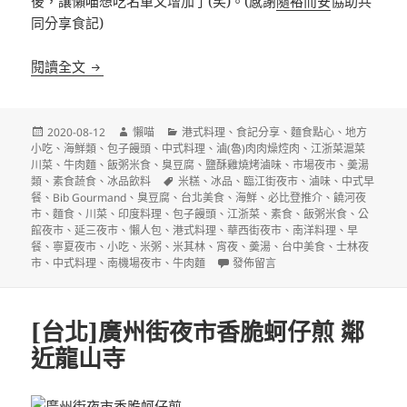
後，讓懶喵想吃名單又增加了(笑)。(感謝
隨裕而安
協助共
同分享食記)
2020台北台中必比登推介(Bib Gourmand)名單
閱讀全文
發
作
分
2020-08-12
懶喵
港式料理
、
食記分享
、
麵食點心
、
地方
佈
者
類
小吃
、
海鮮類
、
包子饅頭
、
中式料理
、
滷(魯)肉肉燥焢肉
、
江浙菜滬菜
日
川菜
、
牛肉麵
、
飯粥米食
、
臭豆腐
、
鹽酥雞燒烤滷味
、
市場夜市
、
羮湯
期:
標
類
、
素食蔬食
、
冰品飲料
米糕
、
冰品
、
臨江街夜市
、
滷味
、
中式早
籤
餐
、
Bib Gourmand
、
臭豆腐
、
台北美食
、
海鮮
、
必比登推介
、
饒河夜
市
、
麵食
、
川菜
、
印度料理
、
包子饅頭
、
江浙菜
、
素食
、
飯粥米食
、
公
館夜市
、
延三夜市
、
懶人包
、
港式料理
、
華西街夜市
、
南洋料理
、
早
餐
、
寧夏夜市
、
小吃
、
米粥
、
米其林
、
宵夜
、
羮湯
、
台中美食
、
士林夜
在〈2020台北台中必比登推介(Bib G
市
、
中式料理
、
南機場夜市
、
牛肉麵
發佈留言
[台北]廣州街夜市香脆蚵仔煎 鄰
近龍山寺