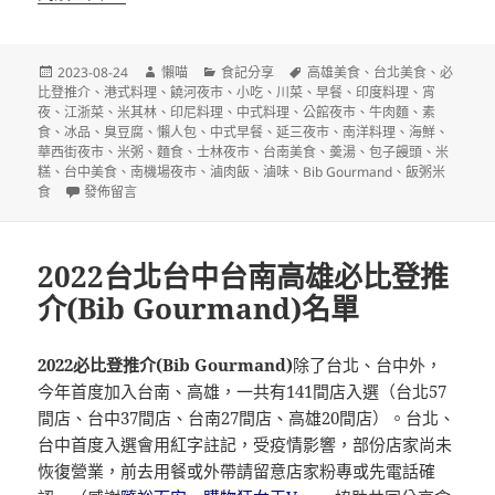
發
作
分
標
2023-08-24
懶喵
食記分享
高雄美食
、
台北美食
、
必
佈
者
類
籤
比登推介
、
港式料理
、
饒河夜市
、
小吃
、
川菜
、
早餐
、
印度料理
、
宵
日
夜
、
江浙菜
、
米其林
、
印尼料理
、
中式料理
、
公館夜市
、
牛肉麵
、
素
期:
食
、
冰品
、
臭豆腐
、
懶人包
、
中式早餐
、
延三夜市
、
南洋料理
、
海鮮
、
華西街夜市
、
米粥
、
麵食
、
士林夜市
、
台南美食
、
羮湯
、
包子饅頭
、
米
糕
、
台中美食
、
南機場夜市
、
滷肉飯
、
滷味
、
Bib Gourmand
、
飯粥米
在〈2023台北台中台南高雄必比登推介(Bib Gourmand)名單〉
食
發佈留言
2022台北台中台南高雄必比登推
介(Bib Gourmand)名單
2022必比登推介(Bib Gourmand)
除了台北、台中外，
今年首度加入台南、高雄，一共有141間店入選（台北57
間店、台中37間店、台南27間店、高雄20間店）。台北、
台中首度入選會用紅字註記，受疫情影響，部份店家尚未
恢復營業，前去用餐或外帶請留意店家粉專或先電話確