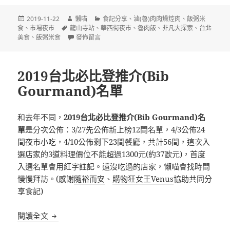
發
作
分
2019-11-22
懶喵
食記分享
、
滷(魯)肉肉燥焢肉
、
飯粥米
佈
標
者
類
食
、
市場夜市
龍山寺站
、
華西街夜市
、
魯肉飯
、
非凡大探索
、
台北
日
籤
在〈[台北]阿義魯肉飯 華西街夜市 蚵仔滷肉蓋飯〉
美食
、
飯粥米食
發佈留言
期:
2019台北必比登推介(Bib
Gourmand)名單
和去年不同，
2019台北必比登推介(Bib Gourmand)名
單
是分次公佈：3/27先公佈新上榜12間名單，4/3公佈24
間夜市小吃，4/10公佈剩下23間餐廳，共計56間，這次入
選店家的3道料理價位不能超過1300元(約37歐元)，首度
入選名單會用紅字註記。還沒吃過的店家，懶喵會找時間
慢慢拜訪。(感謝
隨裕而安
、
購物狂女王Venus
協助共同分
享食記)
2019台北必比登推介(Bib Gourmand)名單
閱讀全文