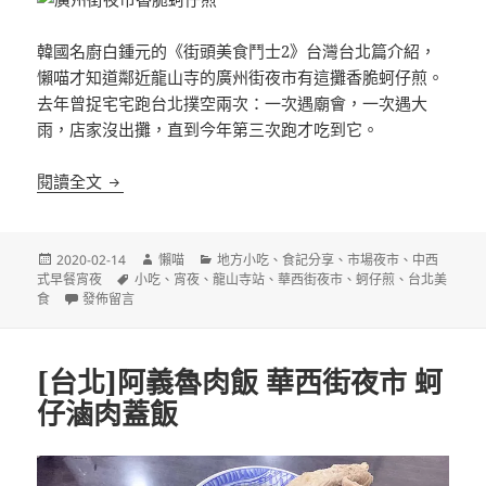
韓國名廚白鍾元的《街頭美食鬥士2》台灣台北篇介紹，
懶喵才知道鄰近龍山寺的廣州街夜市有這攤香脆蚵仔煎。
去年曾捉宅宅跑台北撲空兩次：一次遇廟會，一次遇大
雨，店家沒出攤，直到今年第三次跑才吃到它。
[台北]廣州街夜市香脆蚵仔煎 鄰近龍山寺
閱讀全文
發
作
分
2020-02-14
懶喵
地方小吃
、
食記分享
、
市場夜市
、
中西
佈
標
者
類
式早餐宵夜
小吃
、
宵夜
、
龍山寺站
、
華西街夜市
、
蚵仔煎
、
台北美
日
在〈[台北]廣州街夜市香脆蚵仔煎 鄰近龍山寺〉
籤
食
發佈留言
期:
[台北]阿義魯肉飯 華西街夜市 蚵
仔滷肉蓋飯