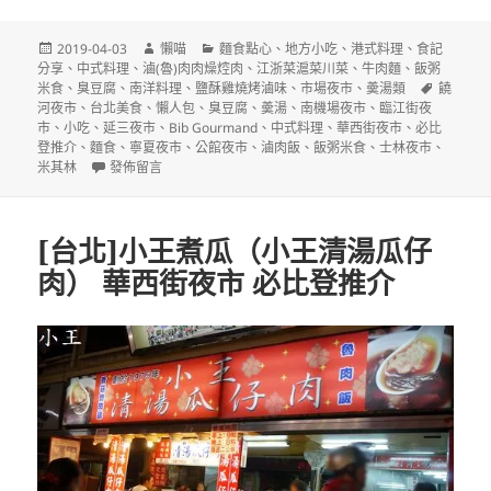
發
作
分
2019-04-03
懶喵
麵食點心
、
地方小吃
、
港式料理
、
食記
佈
者
類
分享
、
中式料理
、
滷(魯)肉肉燥焢肉
、
江浙菜滬菜川菜
、
牛肉麵
、
飯粥
日
標
米食
、
臭豆腐
、
南洋料理
、
鹽酥雞燒烤滷味
、
市場夜市
、
羮湯類
饒
期:
籤
河夜市
、
台北美食
、
懶人包
、
臭豆腐
、
羮湯
、
南機場夜市
、
臨江街夜
市
、
小吃
、
延三夜市
、
Bib Gourmand
、
中式料理
、
華西街夜市
、
必比
登推介
、
麵食
、
寧夏夜市
、
公館夜市
、
滷肉飯
、
飯粥米食
、
士林夜市
、
在〈2019台北必比登推介(Bib Gourmand)名單〉
米其林
發佈留言
[台北]小王煮瓜（小王清湯瓜仔
肉） 華西街夜市 必比登推介