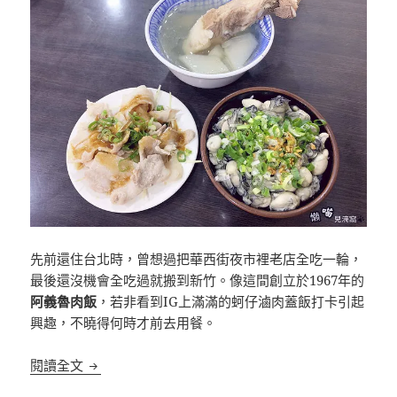
先前還住台北時，曾想過把華西街夜市裡老店全吃一輪，
最後還沒機會全吃過就搬到新竹。像這間創立於1967年的
阿義魯肉飯
，若非看到IG上滿滿的蚵仔滷肉蓋飯打卡引起
興趣，不曉得何時才前去用餐。
[台北]阿義魯肉飯 華西街夜市 蚵仔滷肉蓋飯
閱讀全文