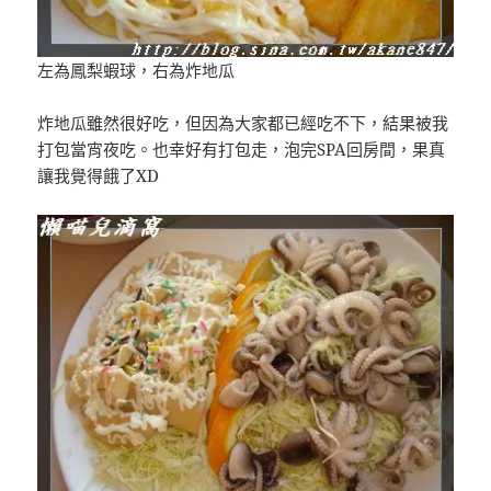
左為鳳梨蝦球，右為炸地瓜
炸地瓜雖然很好吃，但因為大家都已經吃不下，結果被我
打包當宵夜吃。也幸好有打包走，泡完SPA回房間，果真
讓我覺得餓了XD