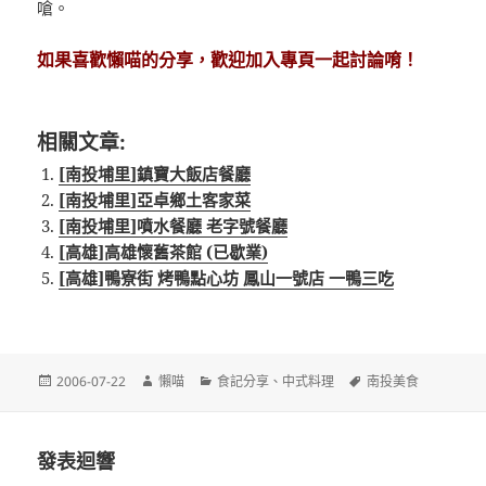
嗆。
如果喜歡懶喵的分享，歡迎加入專頁一起討論唷！
相關文章:
[南投埔里]鎮寶大飯店餐廳
[南投埔里]亞卓鄉土客家菜
[南投埔里]噴水餐廳 老字號餐廳
[高雄]高雄懷舊茶館 (已歇業)
[高雄]鴨寮街 烤鴨點心坊 鳳山一號店 一鴨三吃
發
作
分
標
2006-07-22
懶喵
食記分享
、
中式料理
南投美食
佈
者
類
籤
日
期:
發表迴響