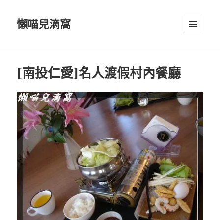
懶喵兒滴窩
選單及
小工具
[南投仁愛]名人渡假村內餐廳