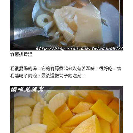
竹筍排骨湯
我很愛喝的湯！它的竹筍煮起來沒有苦澀味，很好吃，害
我連喝了兩碗，最後還把筍子給吃光。