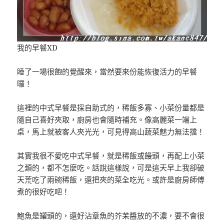
我的早餐XD
睡了一場很飽的覺醒來，當然要來份能恢復活力的早餐
囉！
這裡的中式早餐是採自助式的，稀飯多寡、小菜份量都是
隨自己喜好夾取，廚房也會隨時補充。像高麗菜一端上
桌，馬上就被客人夾光光，可見得高山蔬菜魅力無法擋！
其實我很不愛吃中式早餐，就是稀飯或饅頭，再配上小菜
之類的，都不怎麼吃。話說這樣說，可是這天早上我卻破
天荒吃了兩碗稀飯，還把夾的菜全吃光。或許是廚房師傅
煮的很好吃吧！
鮑魚是罐頭的，還好沾章魚的芥苿醬放的不濃，要不會很