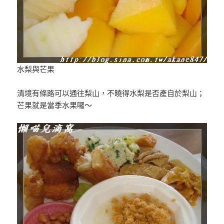
水梨與芒果
清境有條路可以通往梨山，不曉得水梨是否產自於梨山；
芒果就是當季水果囉～