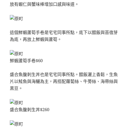
放有蝦仁與蟹味棒增加口感與味道。
這個鮮蝦蘆筍手卷是宅宅同事所點，底下以醋飯與苜宿芽
為底，再放上鮮蝦與蘆筍。
鮮蝦蘆筍手卷$60
盛合魚腹刺生丼也是宅宅同事所點。醋飯灑上香鬆，生魚
片以鮭魚與海鱺為主，再搭配蘿蔔絲、牛蒡絲、海帶絲與
黑豆。
盛合魚腹刺生丼$260