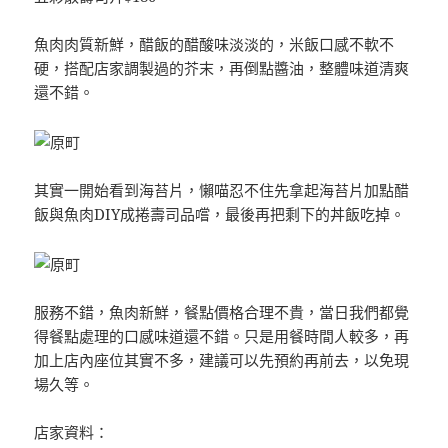
魚肉肉質新鮮，醋飯的醋酸味淡淡的，米飯口感不軟不
硬，搭配店家調製過的芥末，再倒點醬油，整體味道清爽
還不錯。
其實一開始看到海苔片，懶喵忍不住先拿起海苔片加點醋
飯與魚肉DIY成捲壽司品嚐，最後再把剩下的丼飯吃掉。
服務不錯，魚肉新鮮，餐點價格合理不貴，當日我們都覺
得餐點處理的口感味道還不錯。只是用餐時間人較多，再
加上店內座位其實不多，建議可以先預約再前去，以免現
場久等。
店家資料：