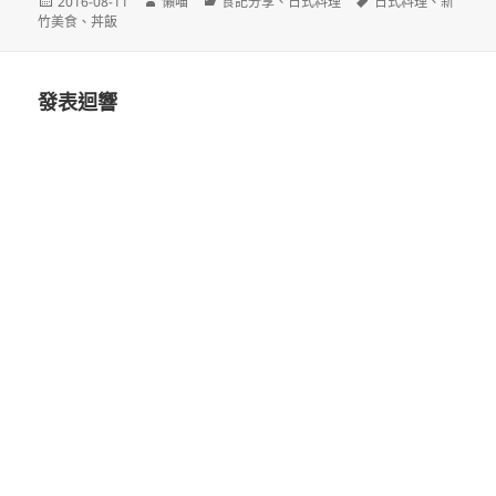
發
作
分
標
2016-08-11
懶喵
食記分享
、
日式料理
日式料理
、
新
佈
者
類
籤
竹美食
、
丼飯
日
期:
發表迴響