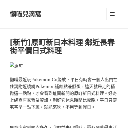
懶喵兒滴窩
選單及
小工具
[新竹]原町新日本料理 鄰近長春
街平價日式料理
懶喵最近玩Pokemon Go緣故，平日有時會一個人出門在
住窩附近繞繞Pokemon補給點兼孵蛋，這天就是走的稍
微遠一點點，才會看到這間新開的原町新日式料理。好奇
上網查店家營業資訊，剛好它休息時間比較晚，平日只要
宅宅早一點下班，就能來吃，不用等到假日。
畢竟店家剛開沒多久，我們前去用餐時，還有開幕優惠活