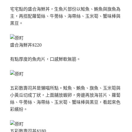
宅宅點的盛合海鮮丼，生魚片部份以鮭魚、鮪魚與旗魚為
主，再搭配蘿蔔絲、牛蒡絲、海帶絲、玉米筍、蟹味棒與
黑豆。
盛合海鮮丼$220
有點厚度的魚肉片，口感鮮軟無筋。
五彩散壽司丼是懶喵所點。鮭魚、鮪魚、旗魚、玉米筍與
小黃瓜切成丁狀，上面舖放蝦卵，旁邊再放海苔片、蘿蔔
絲、牛蒡絲、海帶絲、玉米筍、蟹味棒與黑豆，看起來色
彩繽紛。
五彩散壽司丼$180