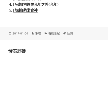
[陸劇]初遇在光年之外(光年)
[陸劇]萌妻食神
發
作
分
標
2017-01-04
懶喵
看劇筆記
陸劇
佈
者
類
籤
日
期:
發表迴響