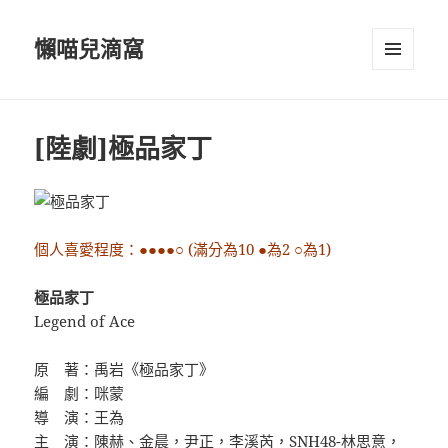
懶喵兒滴窩
選單及
小工具
[陸劇]極品家丁
個人喜愛程度：●●●●○ (滿分為10 ●為2 ○為1)
極品家丁
Legend of Ace
原 著：禹岩《極品家丁》
編 劇：咪蒙
導 演：王為
主 演：陳赫、金晨，尹正，李溪芮，SNH48-林思意，