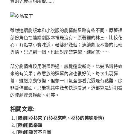
管的先帝遺詔所致……
雖然連續劇版本和小說版的劇情舖呈略有些不同，原著裡
部份角色在連續劇版本裡是沒有。原著裡的林三，比較花
心，有點韋小寶味道，老婆好幾個；連續劇版本變的比較
專情，只追到一個，也因對岸禁穿越，結尾就⋯⋯
部分劇情橋段用漫畫帶過，感覺還蠻新奇，比幾毛錢特效
來的有笑果；故意放的彈幕內容也很好笑，每次出現彈
幕，雖然滾動很慢，但想一口氣全部看完還是有點難，除
非暫停畫面，只能挑其中幾句快速看過。這部算是近期看
的陸劇裡最輕鬆、好笑。
相關文章:
[陸劇]杉杉來了(杉杉來吃、杉杉的美味愛情)
[陸劇]歡樂頌
[陸劇]孤芳不自賞