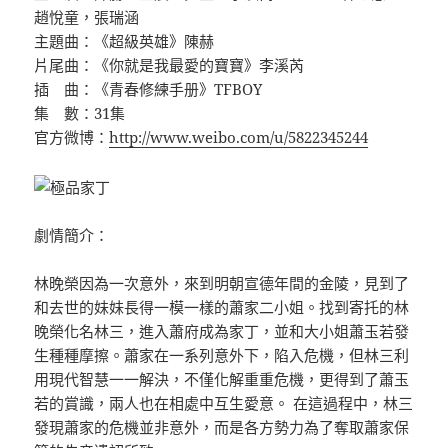
趙悅童，張瑞涵
主題曲：《超級英雄》陳赫
片尾曲：《你就是我最愛的寶寶》李溪芮
插 曲：《青春修練手册》TFBOY
集 數：31集
官方微博：
http://www.weibo.com/u/5822345244
劇情簡介：
林晚榮因為一次意外，來到明朝宣德年間的金陵，見到了
和去世的妹妹長得一模一樣的蕭家二小姐。找到寄托的林
晚榮化名林三，進入蕭府成為家丁，並和大小姐蕭玉若發
生種種摩擦。蕭家在一系列意外下，陷入危機，但林三利
用現代智慧一一解決，不僅化解重重危機，更得到了蕭玉
若的賞識，兩人也在相處中互生愛意。 在這過程中，林三
發現蕭家的危機並非意外，而是各方勢力為了奪取蕭家保