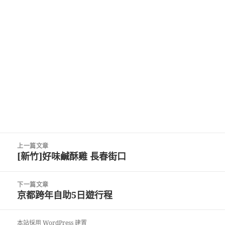
文
上一篇文章
章
[新竹]好味鹹酥雞 長春街口
上
導
一
覽
篇
下一篇文章
文
京都跨年自助5日遊行程
下
章:
一
篇
本站採用 WordPress 建置