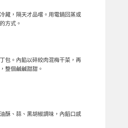
冷藏，隔天才品嚐。用電鍋回蒸或
的方式。
丁包。內餡以碎絞肉混梅干菜，再
，整個鹹鹹甜甜。
油酥、蒜、黑胡椒調味，內饀口感