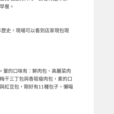
早餐。
幾年歷史，現場可以看到店家現包現
一。葷的口味有：鮮肉包、高麗菜肉
梅干三丁包與香筍瘦肉包，素的口
與紅豆包，剛好有11種包子，懶喵