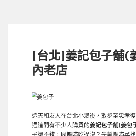
[台北]姜記包子舖(
內老店
這天和友人在台北小聚後，散步至忠孝復
過這間有不少人購買的
姜記包子舖(姜包子
子還不錯，問懶喵吃過沒？先前懶喵尋找