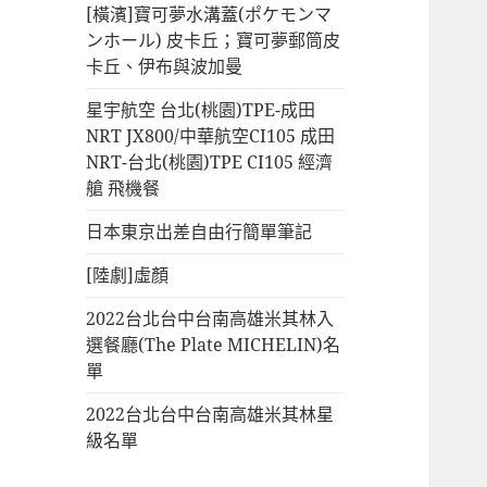
[橫濱]寶可夢水溝蓋(ポケモンマ
ンホール) 皮卡丘；寶可夢郵筒皮
卡丘、伊布與波加曼
星宇航空 台北(桃園)TPE-成田
NRT JX800/中華航空CI105 成田
NRT-台北(桃園)TPE CI105 經濟
艙 飛機餐
日本東京出差自由行簡單筆記
[陸劇]虛顏
2022台北台中台南高雄米其林入
選餐廳(The Plate MICHELIN)名
單
2022台北台中台南高雄米其林星
級名單