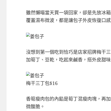
雖然懶喵當天買一袋回家，卻是先放冰箱
覆蓋濕布微波，都是讓包子外皮恢復口感
沒想到第一個吃到恰巧是店家招牌梅干三
加筍丁、豆乾，吃起來鹹香，搭外皮甜味
梅干三丁包$16
香筍瘦肉包的內餡是筍丁混瘦肉塊，再加
微酸脆。