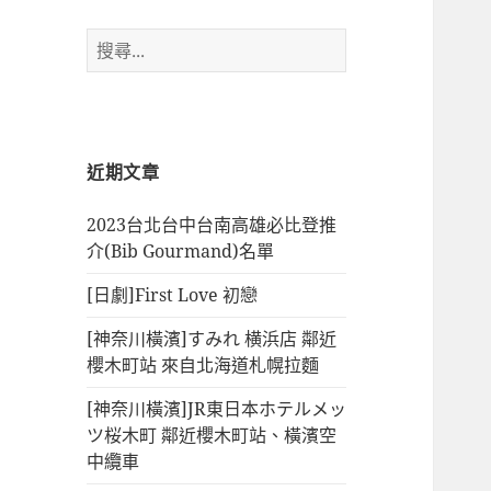
搜
尋
關
鍵
字:
近期文章
2023台北台中台南高雄必比登推
介(Bib Gourmand)名單
[日劇]First Love 初戀
[神奈川橫濱]すみれ 横浜店 鄰近
櫻木町站 來自北海道札幌拉麵
[神奈川橫濱]JR東日本ホテルメッ
ツ桜木町 鄰近櫻木町站、橫濱空
中纜車