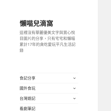
懶喵兒滴窩
這裡沒有華麗優美文字與賞心悅
目圖片的分享，只有宅宅和懶喵
累計17年的貪吃愛玩平凡生活記
錄
展
食記分享
開
展
國外食玩
子
開
選
展
台灣遊記
子
單
開
選
看劇筆記
子