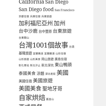
California
San Diego
San Diego food
San Francisco
京都住宿
兵庫住宿
兵庫旅遊
加利福尼亞州
加州
台中沙鹿
台東旅遊
台中豐原
台東關山
台灣1001個故事
台酒
基隆旅遊
宜蘭礁溪
宜蘭蘇澳
山形住宿
岡山旅遊
廣島住宿
山形旅遊
山形美食
東山鴨頭
新北深坑
彰化車站
新北汐止
美國
泰國美食
涼麵
深坑老街
美國旅遊
美國住宿
美國美食
聖地牙哥
自家烘焙
舊金山