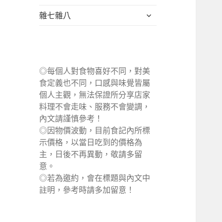
單
選
展
雜七雜八
單
開
子
選
單
◎每個人對食物喜好不同，對美
食定義也不同，口感與味覺皆屬
個人主觀，無法保證所分享店家
料理不會走味、服務不會變調，
內文請謹慎參考！
◎因物價波動，目前食記內所標
示價格，以當日吃到的價格為
主，日後不再異動，敬請多留
意。
◎若為邀約，會在標題與內文中
註明，參考時請多加留意！