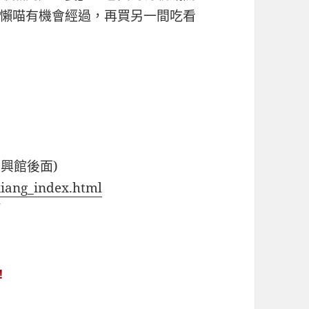
懶喵有機會經過，再買另一間吃看
復興館後面)
xiang_index.html
/
！