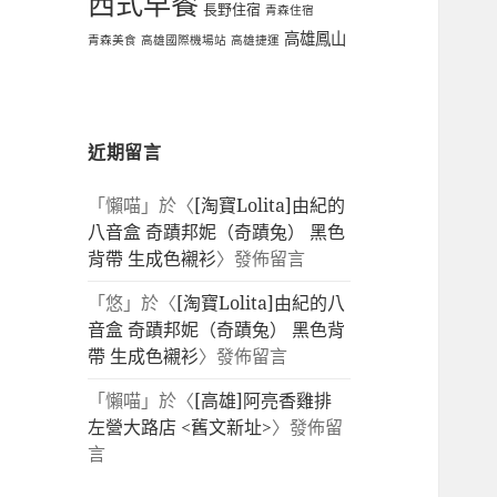
西式早餐
長野住宿
青森住宿
高雄鳳山
青森美食
高雄國際機場站
高雄捷運
近期留言
「
懶喵
」於〈
[淘寶Lolita]由紀的
八音盒 奇蹟邦妮（奇蹟兔） 黑色
背帶 生成色襯衫
〉發佈留言
「
悠
」於〈
[淘寶Lolita]由紀的八
音盒 奇蹟邦妮（奇蹟兔） 黑色背
帶 生成色襯衫
〉發佈留言
「
懶喵
」於〈
[高雄]阿亮香雞排
左營大路店 <舊文新址>
〉發佈留
言