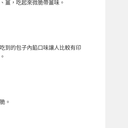
、薑，吃起來微脆帶薑味。
吃到的包子內餡口味讓人比較有印
。
脆。