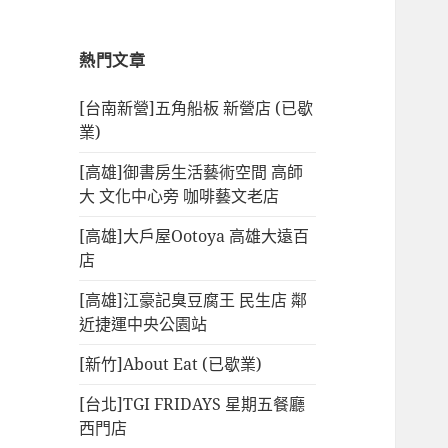
熱門文章
[台南新營]五角船板 新營店 (已歇
業)
[高雄]御書房生活藝術空間 高師
大 文化中心旁 咖啡藝文老店
[高雄]大戶屋Ootoya 高雄大遠百
店
[高雄]江豪記臭豆腐王 民生店 鄰
近捷運中央公園站
[新竹]About Eat (已歇業)
[台北]TGI FRIDAYS 星期五餐廳
西門店