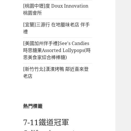
[桃園中壢]度 Doux Innovation
桃園會所
[宜蘭]三源行 在地臘味老店 伴手
禮
[美國加州伴手禮]See's Candies
時思糖果Assorted Lollypops(時
思美食家綜合棒棒糖)
[新竹竹北]漢濱烤鴨 鄰近喜來登
老店
熱門標籤
7-11鐵道冠軍