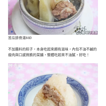
苦瓜排骨湯$40
不加醬料的粽子，本身吃起來頗有滋味，內包不油不鹹的
瘦肉與口感微脆的菜脯，整體吃起來不油膩，好吃！