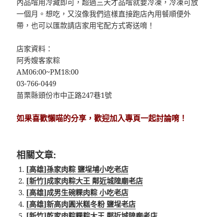
內品嚐用冷藏即可，超過三天才品嚐就要冷凍，冷凍可放
一個月。想吃，又沒像我們這樣直接跑店內用餐順便外
帶，也可以匯款請店家用宅配方式寄送唷！
店家資料：
阿秀嫂客家粽
AM06:00~PM18:00
03-766-0449
苗栗縣頭份市中正路247巷1號
如果喜歡懶喵的分享，歡迎加入專頁一起討論唷！
相關文章:
[高雄]孫家肉粽 鹽埕埔小吃老店
[新竹]成家肉粽大王 鄰近城隍廟老店
[高雄]成男生碗粿肉粽 小吃老店
[高雄]新高肉圓米糕冬粉 鹽埕老店
[新竹]乾家肉粽粿粽大王 鄰近城隍廟老店