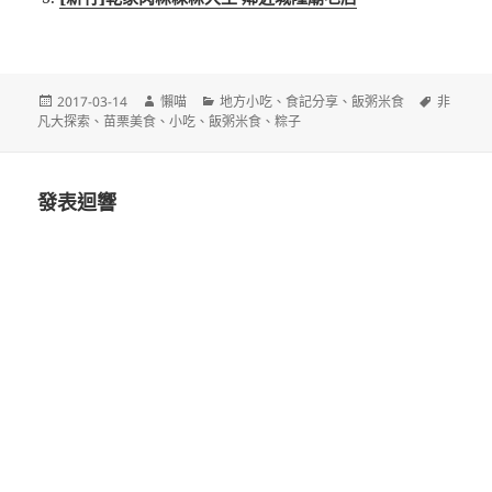
發
作
分
標
2017-03-14
懶喵
地方小吃
、
食記分享
、
飯粥米食
非
佈
者
類
籤
凡大探索
、
苗栗美食
、
小吃
、
飯粥米食
、
粽子
日
期:
發表迴響