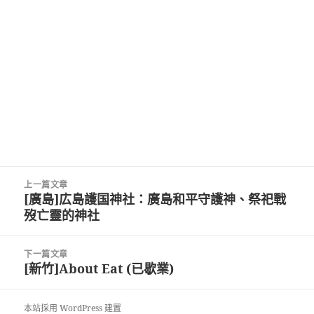
文
上一篇文章
章
[廣島]広島護国神社：廣島和平守護神、祭祀戰
上
導
歿亡靈的神社
一
覽
篇
文
下一篇文章
章:
[新竹]About Eat (已歇業)
下
一
篇
本站採用 WordPress 建置