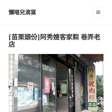
懶喵兒滴窩
選單及
小工具
[苗栗頭份]阿秀嫂客家粽 巷弄老
店