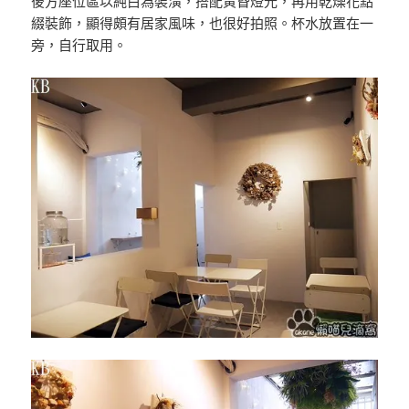
後方座位區以純白為裝潢，搭配黃昏燈光，再用乾燥花點
綴裝飾，顯得頗有居家風味，也很好拍照。杯水放置在一
旁，自行取用。