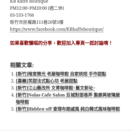
KB kaffe boutique
PM12:00~PM20:00 (週二休)
03-533-1766
新竹市民權路111巷26號1樓
https://www.facebook.com/KBkaffeboutique/
如果喜歡懶喵的分享，歡迎加入專頁一起討論唷！
相關文章:
[新竹]暗室微光 老屋咖啡館 自家烘焙 手作甜點
[嘉義]芙甜法式點心坊 老屋甜點
[新竹]江山藝改所 文青咖啡館<舊文新址>
[新竹]Nolas Cafe Salon 巨城對面巷弄 髮廊與玻璃屋
咖啡館
[新竹]Hidden off 查理布朗戚風 純白韓式風味咖啡館