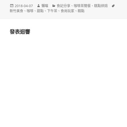
發
作
分
標
2018-04-07
懶喵
食記分享
、
咖啡茶簡餐
、
糕點烘焙
佈
者
類
籤
新竹美食
、
咖啡
、
甜點
、
下午茶
、
食尚玩家
、
糕點
日
期:
發表迴響