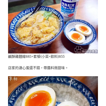
鹹酥雞麵線$85+套餐(小菜+飲料)$55
店家的溏心蛋還不錯，帶醬料微甜味。