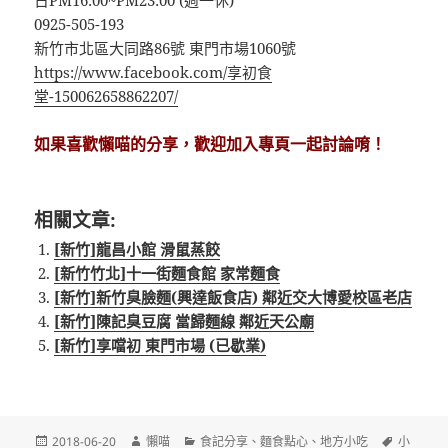
日PM16:00~PM23:00 (週一休)
0925-505-193
新竹市北區大同路86號 東門市場1060號
https://www.facebook.com/享初食
堂-150062658862207/
如果喜歡懶喵的分享，歡迎加入專頁一起討論唷！
相關文章:
[新竹]龍昌小館 滑鼠蒸餃
[新竹竹北]十一街麵食館 家常麵食
[新竹]新竹臭臉麵(興達飯食店) 鄰近交大博愛校區老店
[新竹]陳記臭豆腐 當歸麵線 鄰近天公廟
[新竹]享噹初 東門市場 (已歇業)
發
作
分
標
2018-06-20
懶喵
食記分享
、
麵食點心
、
地方小吃
小