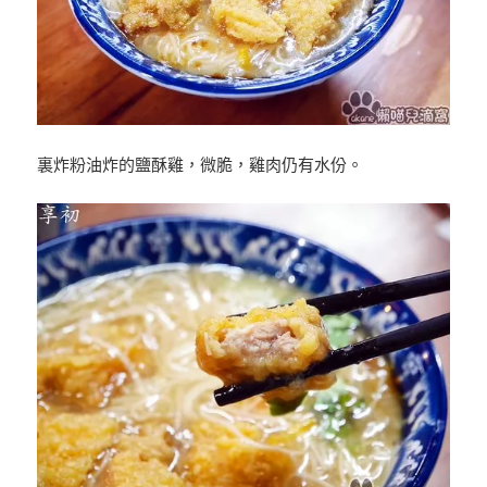
裏炸粉油炸的鹽酥雞，微脆，雞肉仍有水份。