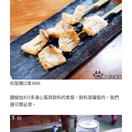
松阪豬(2串)$80
麵線加$55多溏心蛋與飲料的套餐，飲料是罐裝的，我們
選可爾必思。