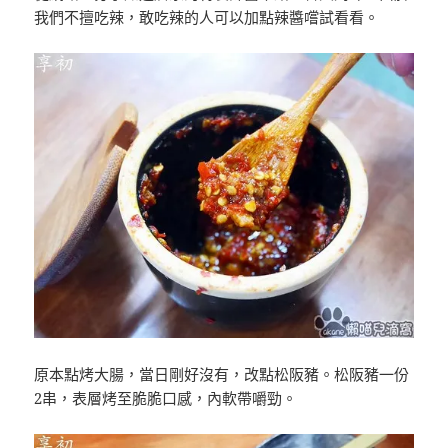
我們不擅吃辣，敢吃辣的人可以加點辣醬嚐試看看。
原本點烤大腸，當日剛好沒有，改點松阪豬。松阪豬一份
2串，表層烤至脆脆口感，內軟帶嚼勁。