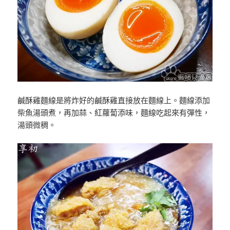
鹹酥雞麵線是將炸好的鹹酥雞直接放在麵線上。麵線添加
柴魚湯頭煮，再加蒜、紅蘿蔔添味，麵線吃起來有彈性，
湯頭微稠。