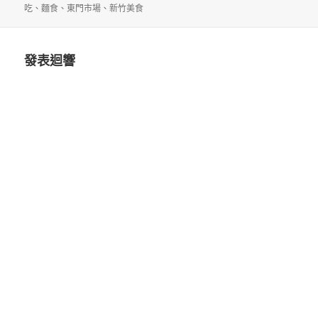
佈
者
類
籤
吃
、
麵食
、
東門市場
、
新竹美食
日
期:
發表迴響