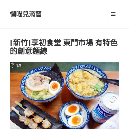
懶喵兒滴窩
選單及
小工具
[新竹]享初食堂 東門市場 有特色
的創意麵線