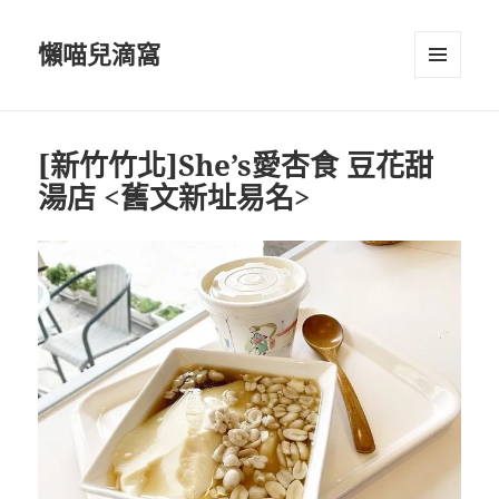
懶喵兒滴窩
選單及
小工具
[新竹竹北]She’s愛杏食 豆花甜
湯店 <舊文新址易名>