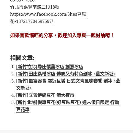
竹北市嘉豐南路二段18號
https://www.facebook.com/Shes豆腐
花-187217704697597/
如果喜歡懶喵的分享，歡迎加入專頁一起討論唷！
相關文章:
[新竹竹北]尋庄懷舊冰店 創意冰店
[新竹]田庄桑椹冰店 傳統又有特色剉冰 <舊文新址>
[新竹]皿富器食 鄰近巨城 日式文青風味套餐 剉冰 <舊
文新址>
[新竹]立晉傳統豆花 清大夜市
[新竹北埔]機車豆花(好豆味豆花) 週末假日限定 行動
豆花車