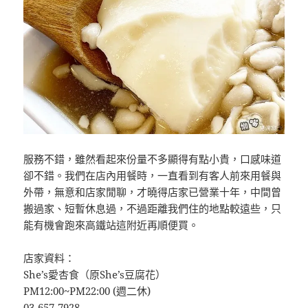
服務不錯，雖然看起來份量不多顯得有點小貴，口感味道
卻不錯。我們在店內用餐時，一直看到有客人前來用餐與
外帶，無意和店家閒聊，才曉得店家已營業十年，中間曾
搬過家、短暫休息過，不過距離我們住的地點較遠些，只
能有機會跑來高鐵站這附近再順便買。
店家資料：
She’s愛杏食（原She’s豆腐花）
PM12:00~PM22:00 (週二休)
03-657-7928