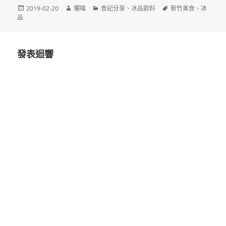
發
作
分
標
2019-02-20
懶喵
食記分享
、
冰品飲料
新竹美食
、
冰
佈
者
類
籤
品
日
期:
發表迴響