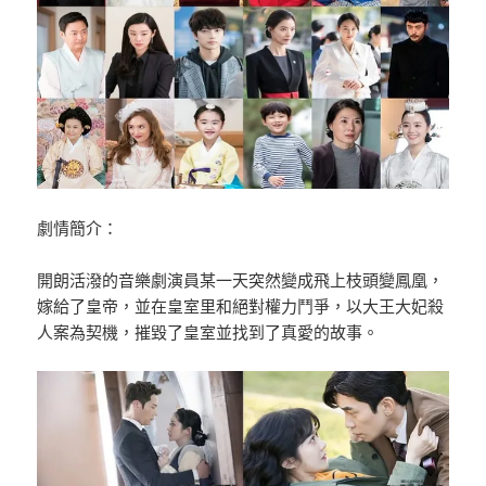
劇情簡介：
開朗活潑的音樂劇演員某一天突然變成飛上枝頭變鳳凰，
嫁給了皇帝，並在皇室里和絕對權力鬥爭，以大王大妃殺
人案為契機，摧毀了皇室並找到了真愛的故事。