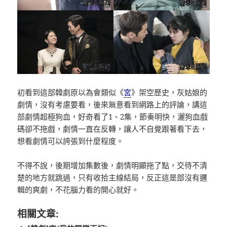
初看到這部韓劇原以為會類似《
宮
》架空歷史，灰姑娘的
劇情，沒有考慮要看，後來無意看到網路上的評論，講這
部劇情超極狗血，好奇看了1、2集，節奏明快，灑狗血戲
碼卻不拖戲，劇情一直在反轉，讓人不自覺跟著看下去，
想看劇情可以誇張到什麼程度。
不得不說，後期增加集數後，劇情明顯拖了點，交待不清
楚的地方就跳過，只有收拾主線結局，反正這是部沒有邏
輯的爽劇，不花腦力看的開心就好。
相關文章: