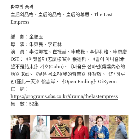
황후의 품격
皇后의品格、皇后的品格、皇后的尊嚴、The Last
Empress
編 劇：金順玉
導 演：朱東民、李正林
演 員：李張娜拉、崔振赫、申成祿、李伊利雅、申恩慶
OST：《어땠을까(怎麼樣呢)》張德哲、《끝이 아니길(希
望不是結束)》가호(Gaho)、《마음을 전하면(傳達內心的
話)》Kei、《낮은 목소리(我的聲音)》朴智敏、《단 하루
만(僅此一天)》徐志岸、《Open Ending》GiRyeon
官 網：
https://programs.sbs.co.kr/drama/thelastempress
集 數：52集