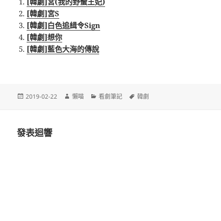
[韓劇]宮(我的野蠻王妃)
[韓劇]宮S
[韓劇]白色追緝令Sign
[韓劇]想你
[韓劇]藍色大海的傳說
發
作
分
標
2019-02-22
懶喵
看劇筆記
韓劇
佈
者
類
籤
日
期:
發表迴響