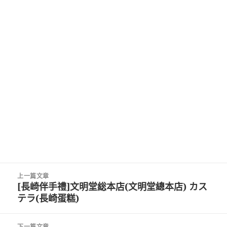
文
上一篇文章
章
[長崎伴手禮]文明堂総本店(文明堂總本店) カス
上
導
テラ(長崎蛋糕)
一
覽
篇
文
下一篇文章