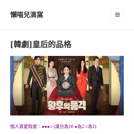
懶喵兒滴窩
選單及
小工具
[韓劇]皇后的品格
個人喜愛程度：●●●○ (滿分為10 ●為2 ○為1)