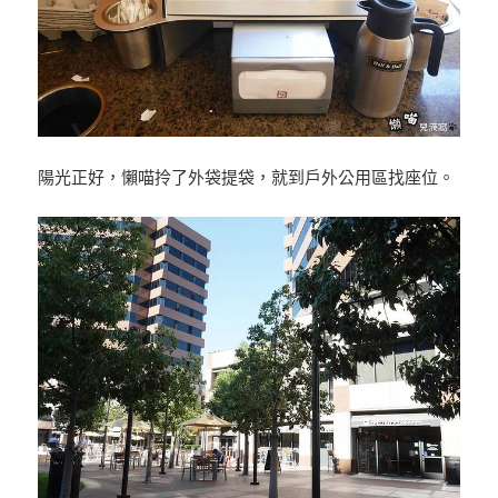
陽光正好，懶喵拎了外袋提袋，就到戶外公用區找座位。