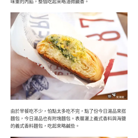
味重的內餡，整個吃起來略油微鹹香。
由於早餐吃不少，怕點太多吃不完，點了份今日湯品來搭
麵包，今日湯品也有附塊麵包。表層灑上義式香料與海鹽
的義式香料麵包，吃起來略鹹些。