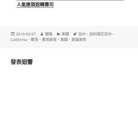
人氣連瑣迴轉壽司
發
作
分
標
2019-03-07
懶喵
美國
加州
、
加利福尼亞州
、
佈
者
類
籤
California
、
爾灣
、
爾灣美食
、
美國
、
美國美食
日
期:
發表迴響