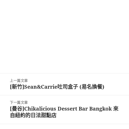
文
上一篇文章
章
[新竹]Sean&Carrie吐司盒子 (易名換餐)
上
導
一
覽
篇
下一篇文章
文
[曼谷]Chikalicious Dessert Bar Bangkok 來
下
章:
自紐約的日法甜點店
一
篇