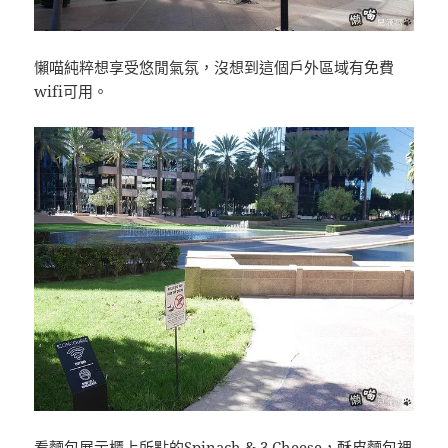
懶喵純粹想享受悠閒氣氛，沒想到這個戶外區域有免費
wifi可用。
看麵包展示櫃上所點的Spinach & 3 Cheese，酥皮麵包裡