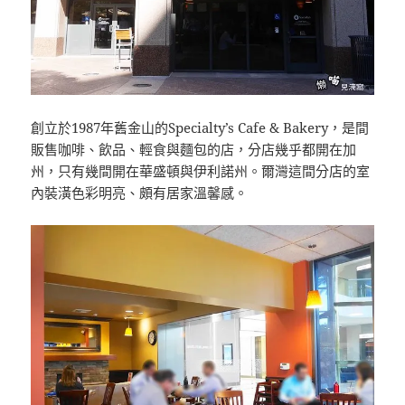
創立於1987年舊金山的Specialty’s Cafe & Bakery，是間
販售咖啡、飲品、輕食與麵包的店，分店幾乎都開在加
州，只有幾間開在華盛頓與伊利諾州。爾灣這間分店的室
內裝潢色彩明亮、頗有居家溫馨感。