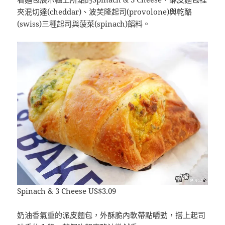
夾混切達(cheddar)、波芙隆起司(provolone)與乾酪
(swiss)三種起司與菠菜(spinach)饀料。
Spinach & 3 Cheese US$3.09
奶油香氣重的派皮麵包，外酥脆內軟帶點嚼勁，搭上起司