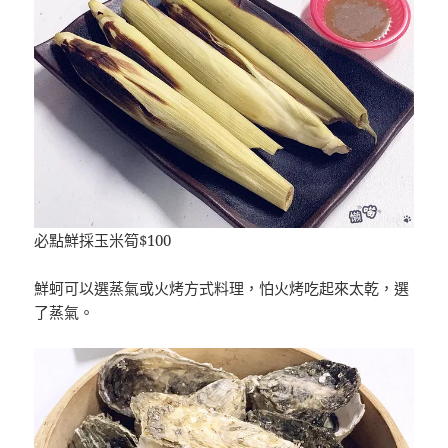
必點鮮採玉米筍$100
鮮蚵可以選蒸氣或火烤方式料理，怕火烤吃起來太乾，選
了蒸氣。