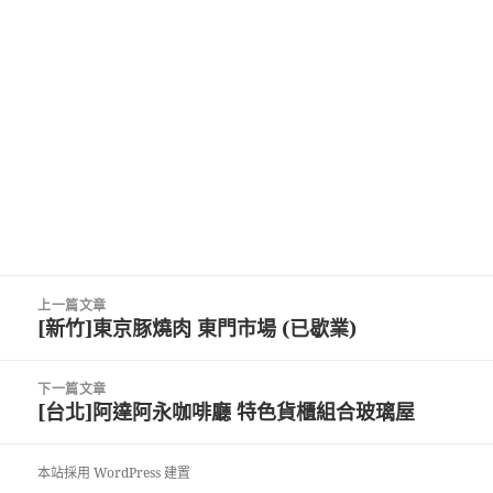
文
上一篇文章
章
[新竹]東京豚燒肉 東門市場 (已歇業)
上
導
一
覽
篇
下一篇文章
文
[台北]阿達阿永咖啡廳 特色貨櫃組合玻璃屋
下
章:
一
篇
本站採用 WordPress 建置
文