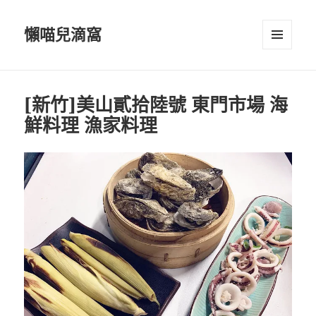
懶喵兒滴窩
選單及
小工具
[新竹]美山貳拾陸號 東門市場 海
鮮料理 漁家料理