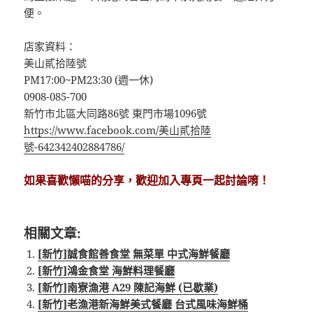
便。
店家資料：
美山貳拾陸號
PM17:00~PM23:30 (週一休)
0908-085-700
新竹市北區大同路86號 東門市場1096號
https://www.facebook.com/美山貳拾陸
號-642342402884786/
如果喜歡懶喵的分享，歡迎加入專頁一起討論唷！
相關文章:
[新竹]誠食館‬善食堂 無菜單 中式海鮮餐廳
[新竹]鴻金食堂 海鮮料理餐廳
[新竹]南寮漁港 A29 陳記海鮮 (已歇業)
[新竹]老漁港新海鮮美式餐廳 台式風味海鮮桶