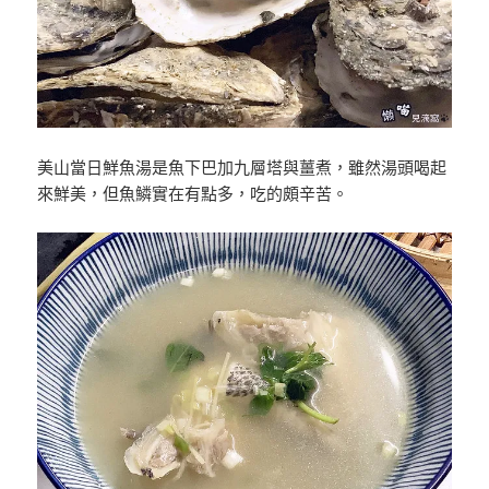
美山當日鮮魚湯是魚下巴加九層塔與薑煮，雖然湯頭喝起
來鮮美，但魚鱗實在有點多，吃的頗辛苦。