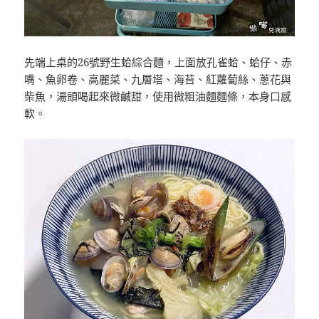
先端上桌的26號野生蛤綜合麵，上面放孔雀蛤、蛤仔、赤
嘴、魚卵卷、高麗菜、九層塔、海苔、紅蘿蔔絲、蔥花與
柴魚，湯頭喝起來微鹹甜，使用微粗油麵麵條，本身口感
軟。