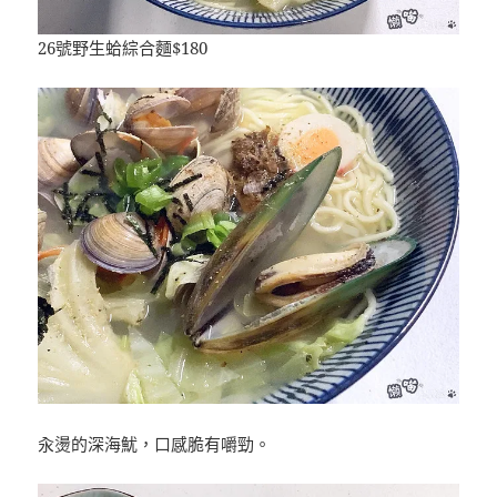
26號野生蛤綜合麵$180
汆燙的深海魷，口感脆有嚼勁。