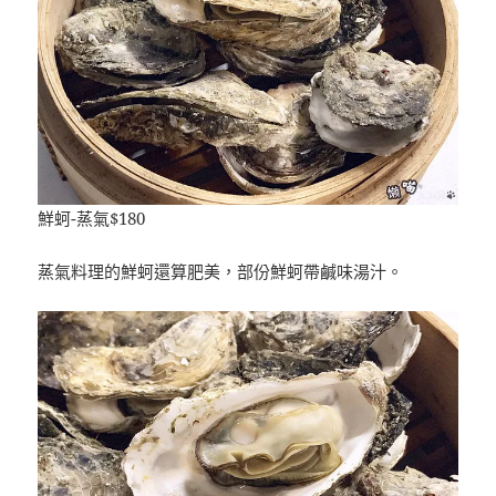
鮮蚵-蒸氣$180
蒸氣料理的鮮蚵還算肥美，部份鮮蚵帶鹹味湯汁。