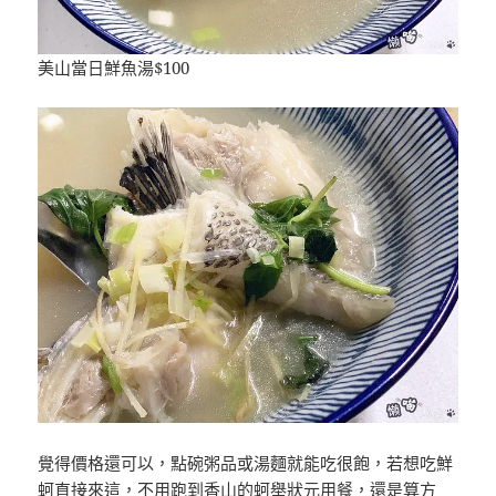
美山當日鮮魚湯$100
覺得價格還可以，點碗粥品或湯麵就能吃很飽，若想吃鮮
蚵直接來這，不用跑到香山的蚵舉狀元用餐，還是算方