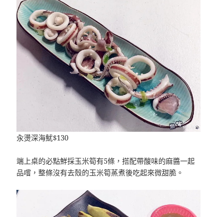
汆燙深海魷$130
端上桌的必點鮮採玉米筍有5條，搭配帶酸味的麻醬一起
品嚐，整條沒有去殼的玉米筍蒸煮後吃起來微甜脆。