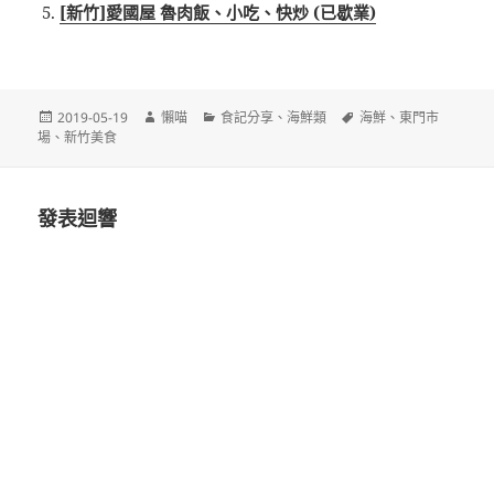
[新竹]愛國屋 魯肉飯、小吃、快炒 (已歇業)
發
作
分
標
2019-05-19
懶喵
食記分享
、
海鮮類
海鮮
、
東門市
佈
者
類
籤
場
、
新竹美食
日
期:
發表迴響