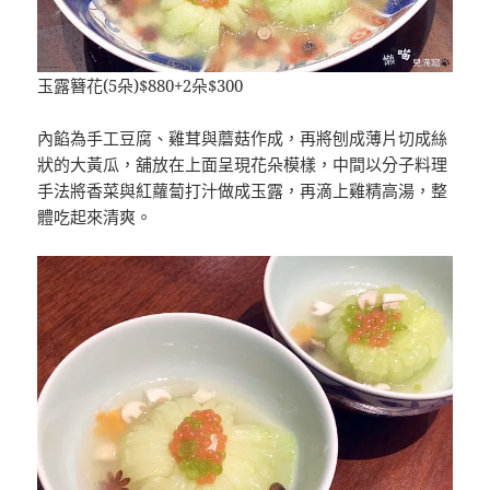
玉露簪花(5朵)$880+2朵$300
內餡為手工豆腐、雞茸與蘑菇作成，再將刨成薄片切成絲
狀的大黃瓜，舖放在上面呈現花朵模樣，中間以分子料理
手法將香菜與紅蘿蔔打汁做成玉露，再滴上雞精高湯，整
體吃起來清爽。