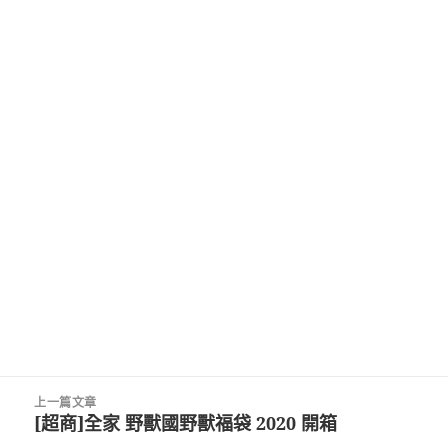
文
上一篇文章
章
[超商]全家 野獸國野獸福袋 2020 開箱
上
導
一