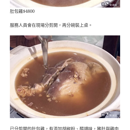
肚包雞$4800
服務人員會在現場分剪開，再分碗裝上桌。
已分剪開的肚包雞，有添加胡椒粉、醋調味，豬肚與雞肉