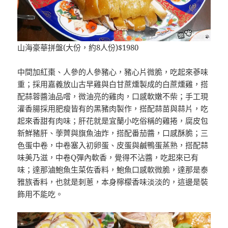
山海豪華拼盤(大份，約8人份)$1980
中間加紅棗、人參的人參豬心，豬心片微脆，吃起來蔘味
重；採用嘉義放山古早雞與白甘蔗燻製成的白蔗燻雞，搭
配蒜蓉醬油品嚐，微油亮的雞肉，口感軟嫩不柴；手工現
灌香腸採用肥瘦皆有的黑豬肉製作，搭配蒜苗與蒜片，吃
起來香甜有肉味；肝花就是宜蘭小吃俗稱的雞捲，腐皮包
新鮮豬肝、荸薺與旗魚油炸，搭配番茄醬，口感酥脆；三
色蛋中卷，中卷塞入初卵蛋、皮蛋與鹹鴨蛋蒸熟，搭配蒜
味美乃滋，中卷Q彈內軟香，覺得不沾醬，吃起來已有
味；達那滷鮑魚生菜佐香料，鮑魚口感軟微脆，達那是泰
雅族香料，也就是刺蔥，本身檸檬香味淡淡的，這邊是裝
飾用不能吃。