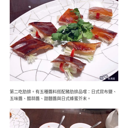
第二吃肋排。有五種醬料搭配豬肋排品嚐：日式昆布鹽、
五味醬、醋蒜醬、甜麵醬與日式蜂蜜芥末。