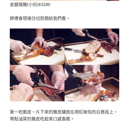
金銀燒豬(小份)$3280
師傅會現場分切剪開給我們看。
第一吃脆皮。片下來的豬皮舖放在用紅椒包的白蔥段上，
帶點油質的豬皮吃起來口感香脆。