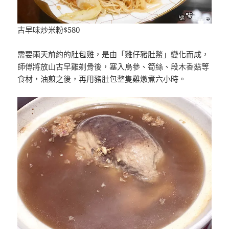
古早味炒米粉$580
需要兩天前約的肚包雞，是由「雞仔豬肚鱉」變化而成，
師傅將放山古早雞剃骨後，塞入烏參、筍絲、段木香菇等
食材，油煎之後，再用豬肚包整隻雞燉煮六小時。