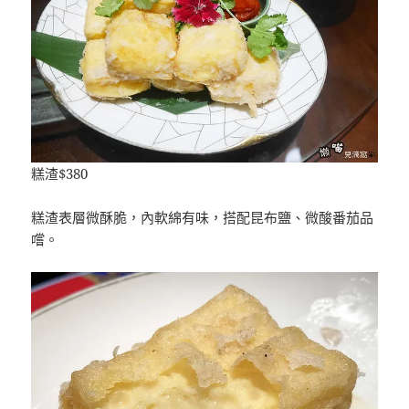
糕渣$380
糕渣表層微酥脆，內軟綿有味，搭配昆布鹽、微酸番茄品
嚐。