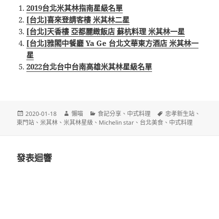
2019台北米其林指南星級名單
[台北]喜來登請客樓 米其林二星
[台北]天香樓 亞都麗緻飯店 蘇杭料理 米其林一星
[台北]雅閣中餐廳 Ya Ge 台北文華東方酒店 米其林一
星
2022台北台中台南高雄米其林星級名單
發
作
分
標
2020-01-18
懶喵
食記分享
、
中式料理
忠孝新生站
、
佈
者
類
籤
東門站
、
米其林
、
米其林星級
、
Michelin star
、
台北美食
、
中式料理
日
期:
發表迴響