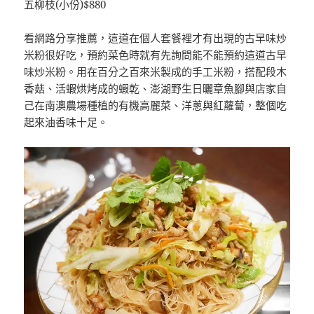
五柳枝(小份)$880
看網路分享推薦，這道在個人套餐裡才有出現的古早味炒
米粉很好吃，預約菜色時就有先詢問能不能預約這道古早
味炒米粉。用在百分之百來米製成的手工米粉，搭配段木
香菇、活蝦烘烤成的蝦乾、澎湖野生日曬章魚腳與店家自
己在南澳農場種植的有機高麗菜、洋蔥與紅蘿蔔，整個吃
起來油香味十足。