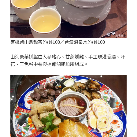
有機梨山烏龍茶(位)$100／台灣溫泉水(位)$100
山海豪華拼盤由人參豬心、甘蔗燻雞、手工現灌香腸、肝
花、三色蛋中卷與達那滷鮑魚所組成。