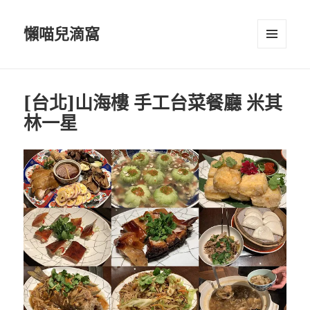
懶喵兒滴窩
選單及
小工具
[台北]山海樓 手工台菜餐廳 米其
林一星