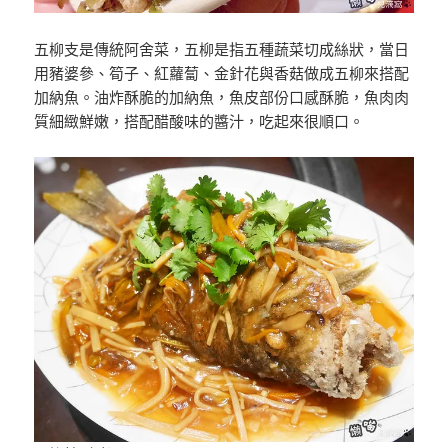
五柳支是傳統阿舍菜，五柳是指五種蔬菜切成絲狀，當日
用豬婆參、筍子、紅蘿蔔、金針花與香菇做成五柳來搭配
加納魚。油炸酥脆的加納魚，魚皮部份口感酥脆，魚肉肉
質細緻鮮嫩，搭配醋酸味的醬汁，吃起來很順口。