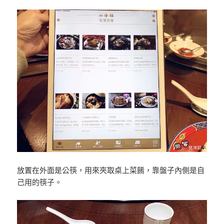
放置在外面是公筷，用來夾取桌上菜餚，靠盤子內側是自
己用的筷子。