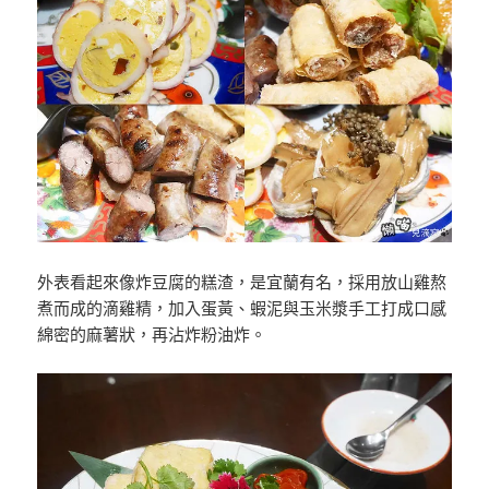
外表看起來像炸豆腐的糕渣，是宜蘭有名，採用放山雞熬
煮而成的滴雞精，加入蛋黃、蝦泥與玉米漿手工打成口感
綿密的麻薯狀，再沾炸粉油炸。