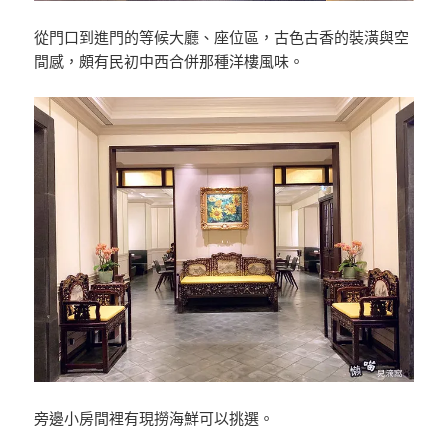
從門口到進門的等候大廳、座位區，古色古香的裝潢與空
間感，頗有民初中西合併那種洋樓風味。
旁邊小房間裡有現撈海鮮可以挑選。