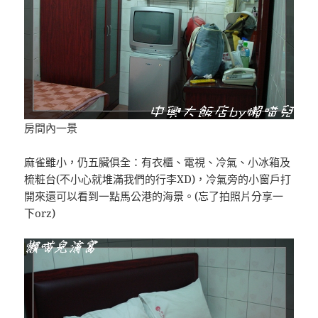
房間內一景
麻雀雖小，仍五臟俱全：有衣櫃、電視、冷氣、小冰箱及
梳粧台(不小心就堆滿我們的行李XD)，冷氣旁的小窗戶打
開來還可以看到一點馬公港的海景。(忘了拍照片分享一
下orz)