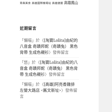
高雄鳳山
青森美食
高雄國際機場站
高雄捷運
近期留言
「
懶喵
」於〈
[淘寶Lolita]由紀的
八音盒 奇蹟邦妮（奇蹟兔） 黑色
背帶 生成色襯衫
〉發佈留言
「
悠
」於〈
[淘寶Lolita]由紀的八
音盒 奇蹟邦妮（奇蹟兔） 黑色背
帶 生成色襯衫
〉發佈留言
「
懶喵
」於〈
[高雄]阿亮香雞排
左營大路店 <舊文新址>
〉發佈留
言