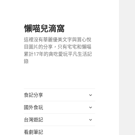
懶喵兒滴窩
這裡沒有華麗優美文字與賞心悅
目圖片的分享，只有宅宅和懶喵
累計17年的貪吃愛玩平凡生活記
錄
展
食記分享
開
展
國外食玩
子
開
選
展
台灣遊記
子
單
開
選
看劇筆記
子