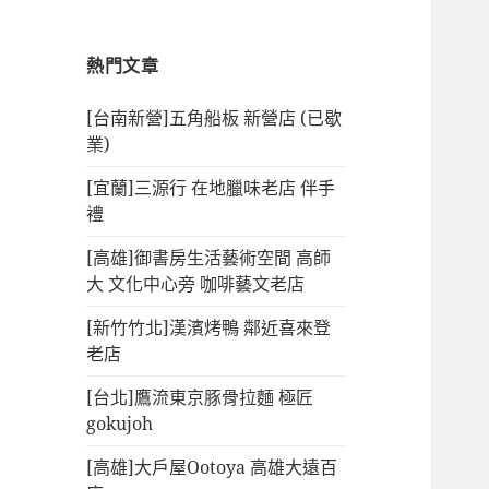
熱門文章
[台南新營]五角船板 新營店 (已歇
業)
[宜蘭]三源行 在地臘味老店 伴手
禮
[高雄]御書房生活藝術空間 高師
大 文化中心旁 咖啡藝文老店
[新竹竹北]漢濱烤鴨 鄰近喜來登
老店
[台北]鷹流東京豚骨拉麵 極匠
gokujoh
[高雄]大戶屋Ootoya 高雄大遠百