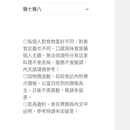
單
選
展
雜七雜八
單
開
子
選
單
◎每個人對食物喜好不同，對美
食定義也不同，口感與味覺皆屬
個人主觀，無法保證所分享店家
料理不會走味、服務不會變調，
內文請謹慎參考！
◎因物價波動，目前食記內所標
示價格，以當日吃到的價格為
主，日後不再異動，敬請多留
意。
◎若為邀約，會在標題與內文中
註明，參考時請多加留意！