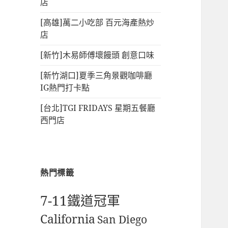
店
[高雄]萬二小吃部 百元海產熱炒
店
[新竹]木易師傅壞饅頭 創意口味
[新竹湖口]夏季三角景觀咖啡廳
IG熱門打卡點
[台北]TGI FRIDAYS 星期五餐廳
西門店
熱門標籤
7-11鐵道冠軍
California
San Diego