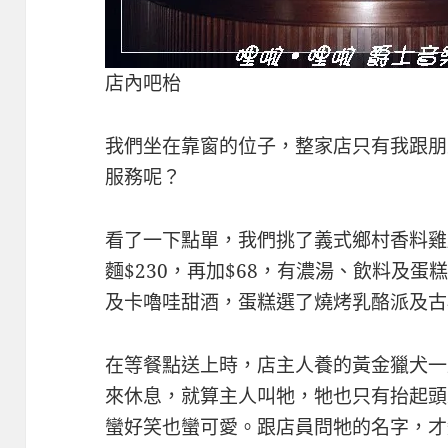
店內吧枱
我們坐在靠窗的位子，整家店只有我跟朋
服務呢？
看了一下點單，我們挑了義式鄉村香料雞
麵$230，再加$68，有濃湯、飲料及
及卡嚕哇甜酒，蛋糕選了燒烤乳酪派及古
在等餐點送上時，店主人養的黃金獵犬一
來休息，就算主人叫牠，牠也只有抬起頭
蠻好笑也蠻可愛。跟店員問牠的名字，才知道