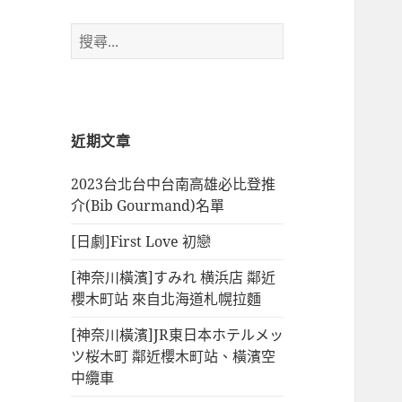
搜
尋
關
鍵
字:
近期文章
2023台北台中台南高雄必比登推
介(Bib Gourmand)名單
[日劇]First Love 初戀
[神奈川橫濱]すみれ 横浜店 鄰近
櫻木町站 來自北海道札幌拉麵
[神奈川橫濱]JR東日本ホテルメッ
ツ桜木町 鄰近櫻木町站、橫濱空
中纜車