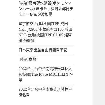
[橫濱]寶可夢水溝蓋(ポケモンマ
ンホール) 皮卡丘；寶可夢郵筒皮
卡丘、伊布與波加曼
星宇航空 台北(桃園)TPE-成田
NRT JX800/中華航空CI105 成田
NRT-台北(桃園)TPE CI105 經濟
艙 飛機餐
日本東京出差自由行簡單筆記
[陸劇]虛顏
2022台北台中台南高雄米其林入
選餐廳(The Plate MICHELIN)名
單
2022台北台中台南高雄米其林星
級名單