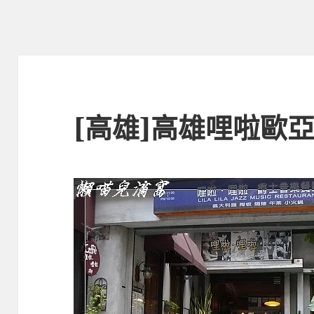
[高雄]高雄哩啦歐