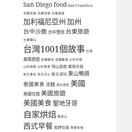
San Diego food
San Francisco
京都住宿
兵庫住宿
兵庫旅遊
加利福尼亞州
加州
台中沙鹿
台東旅遊
台中豐原
台東關山
台灣1001個故事
台酒
基隆旅遊
宜蘭礁溪
宜蘭蘇澳
山形住宿
岡山旅遊
廣島住宿
山形旅遊
山形美食
東山鴨頭
新北深坑
彰化車站
新北汐止
美國
泰國美食
涼麵
深坑老街
美國旅遊
美國住宿
美國美食
聖地牙哥
自家烘焙
舊金山
西式早餐
長野住宿
青森住宿