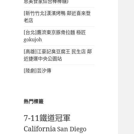
思美食家綜合棒棒糖)
[新竹竹北]漢濱烤鴨 鄰近喜來登
老店
[台北]鷹流東京豚骨拉麵 極匠
gokujoh
[高雄]江豪記臭豆腐王 民生店 鄰
近捷運中央公園站
[陸劇]芸汐傳
熱門標籤
7-11鐵道冠軍
California
San Diego