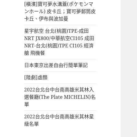
[橫濱]寶可夢水溝蓋(ポケモンマ
ンホール) 皮卡丘；寶可夢郵筒皮
卡丘、伊布與波加曼
星宇航空 台北(桃園)TPE-成田
NRT JX800/中華航空CI105 成田
NRT-台北(桃園)TPE CI105 經濟
艙 飛機餐
日本東京出差自由行簡單筆記
[陸劇]虛顏
2022台北台中台南高雄米其林入
選餐廳(The Plate MICHELIN)名
單
2022台北台中台南高雄米其林星
級名單