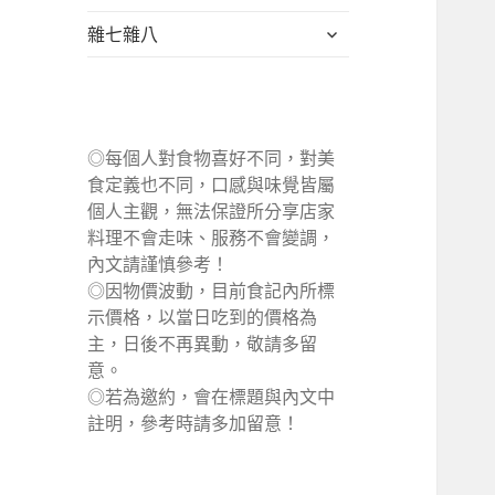
單
選
展
雜七雜八
單
開
子
選
單
◎每個人對食物喜好不同，對美
食定義也不同，口感與味覺皆屬
個人主觀，無法保證所分享店家
料理不會走味、服務不會變調，
內文請謹慎參考！
◎因物價波動，目前食記內所標
示價格，以當日吃到的價格為
主，日後不再異動，敬請多留
意。
◎若為邀約，會在標題與內文中
註明，參考時請多加留意！