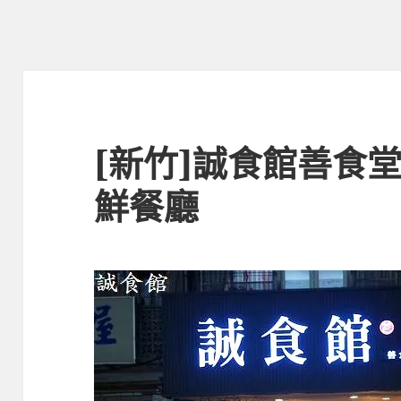
[新竹]誠食館‬善食
鮮餐廳