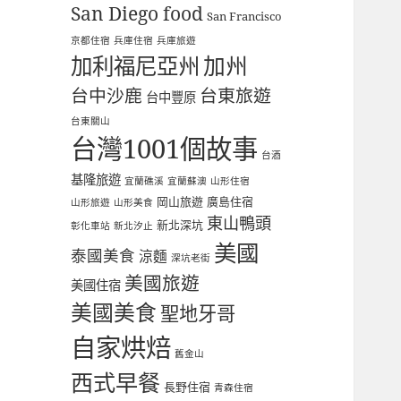
San Diego food
San Francisco
京都住宿
兵庫住宿
兵庫旅遊
加利福尼亞州
加州
台中沙鹿
台東旅遊
台中豐原
台東關山
台灣1001個故事
台酒
基隆旅遊
宜蘭礁溪
宜蘭蘇澳
山形住宿
岡山旅遊
廣島住宿
山形旅遊
山形美食
東山鴨頭
新北深坑
彰化車站
新北汐止
美國
泰國美食
涼麵
深坑老街
美國旅遊
美國住宿
美國美食
聖地牙哥
自家烘焙
舊金山
西式早餐
長野住宿
青森住宿