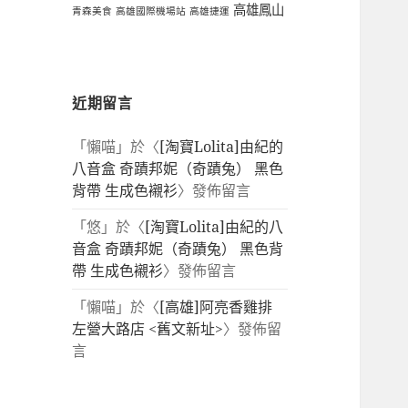
高雄鳳山
青森美食
高雄國際機場站
高雄捷運
近期留言
「
懶喵
」於〈
[淘寶Lolita]由紀的
八音盒 奇蹟邦妮（奇蹟兔） 黑色
背帶 生成色襯衫
〉發佈留言
「
悠
」於〈
[淘寶Lolita]由紀的八
音盒 奇蹟邦妮（奇蹟兔） 黑色背
帶 生成色襯衫
〉發佈留言
「
懶喵
」於〈
[高雄]阿亮香雞排
左營大路店 <舊文新址>
〉發佈留
言