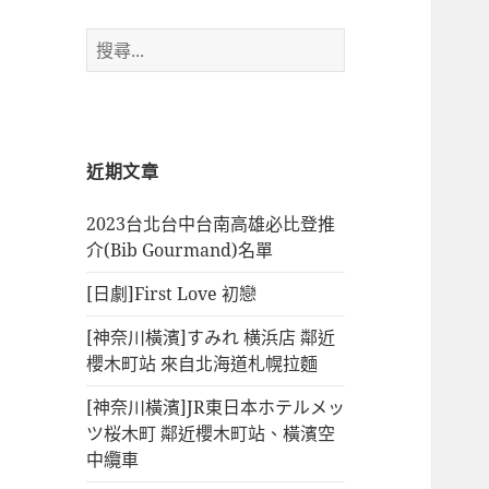
搜
尋
關
鍵
字:
近期文章
2023台北台中台南高雄必比登推
介(Bib Gourmand)名單
[日劇]First Love 初戀
[神奈川橫濱]すみれ 横浜店 鄰近
櫻木町站 來自北海道札幌拉麵
[神奈川橫濱]JR東日本ホテルメッ
ツ桜木町 鄰近櫻木町站、橫濱空
中纜車