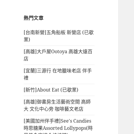
熱門文章
[台南新營]五角船板 新營店 (已歇
業)
[高雄]大戶屋Ootoya 高雄大遠百
店
[宜蘭]三源行 在地臘味老店 伴手
禮
[新竹]About Eat (已歇業)
[高雄]御書房生活藝術空間 高師
大 文化中心旁 咖啡藝文老店
[美國加州伴手禮]See's Candies
時思糖果Assorted Lollypops(時