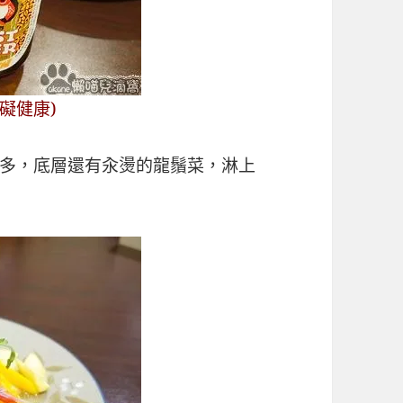
礙健康)
多，底層還有汆燙的龍鬚菜，淋上