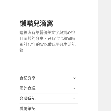
懶喵兒滴窩
這裡沒有華麗優美文字與賞心悅
目圖片的分享，只有宅宅和懶喵
累計17年的貪吃愛玩平凡生活記
錄
展
食記分享
開
展
國外食玩
子
開
選
展
台灣遊記
子
單
開
選
看劇筆記
子