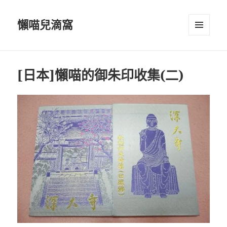
懶喵兒滴窩
選單及
小工具
[日本]懶喵的御朱印收集(二)