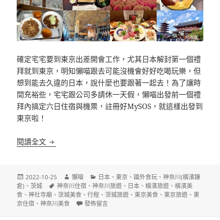
確定宅宅要到東京出差開會工作，尤其日本解封第一個禮
拜就到東京，明知懶喵跟去可能沒機會好好吃喝玩樂，但
想到能去久違的日本，說什麼也要跟著一起去！為了讓時
間充裕些，宅宅跟公司多請休一天假，懶喵出發前一個禮
拜內搞定六日住宿與機票，註冊好MySOS，就這樣出發到
東京啦！
日本東京出差自由行簡單筆記
閱讀全文
發
作
分
2022-10-25
懶喵
日本
、
東京
、
國外食玩
、
神奈川(橫濱鎌
佈
標
者
類
倉)
、
茨城
神奈川住宿
、
神奈川旅遊
、
日本
、
橫濱旅遊
、
橫濱美
日
籤
食
、
神社寺廟
、
茨城美食
、
行程
、
茨城旅遊
、
東京美食
、
東京旅遊
、
東
期:
在〈日本東京出差自由行簡單筆記〉
京住宿
、
神奈川美食
發佈留言