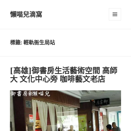
懶喵兒滴窩
選單及
小工具
標籤:
輕軌衙生局站
[高雄]御書房生活藝術空間 高師
大 文化中心旁 咖啡藝文老店