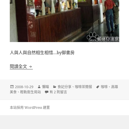
人與人與自然相生相惜…by御書房
[高雄]御書房生活藝術空間 高師大 文化中心旁 咖啡
閱讀全文
發
作
分
標
2008-10-29
懶喵
食記分享
、
咖啡茶簡餐
咖啡
、
高雄
佈
者
在〈[高雄]御書房生活藝術空間 高師大 文化中心旁
類
籤
美食
、
輕軌衙生局站
有 2 則留言
日
期:
本站採用 WordPress 建置