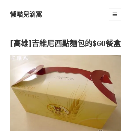
懶喵兒滴窩
選單及
小工具
[高雄]吉維尼西點麵包的$60餐盒