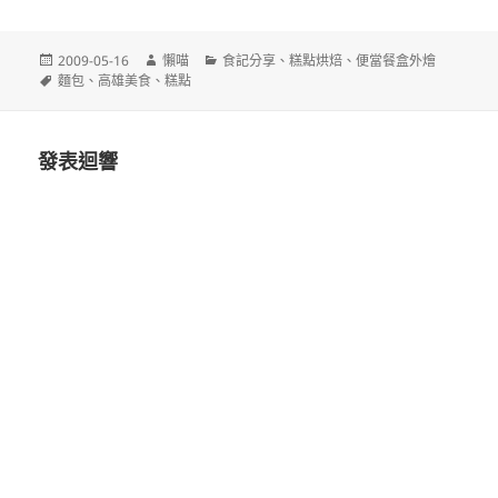
發
作
分
2009-05-16
懶喵
食記分享
、
糕點烘焙
、
便當餐盒外燴
佈
標
者
類
麵包
、
高雄美食
、
糕點
日
籤
期:
發表迴響