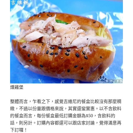
燻雞堡
整體而言，乍看之下，感覺吉維尼的餐盒比較沒有那麼精
緻，不過以份量跟價格來說，其實還蠻實惠。以不含飲料
的餐盒而言，每份餐盒最低訂購金額為$50，含飲料的
話，則另計。訂購內容都還可以跟店家討論，覺得滿意再
下訂囉！