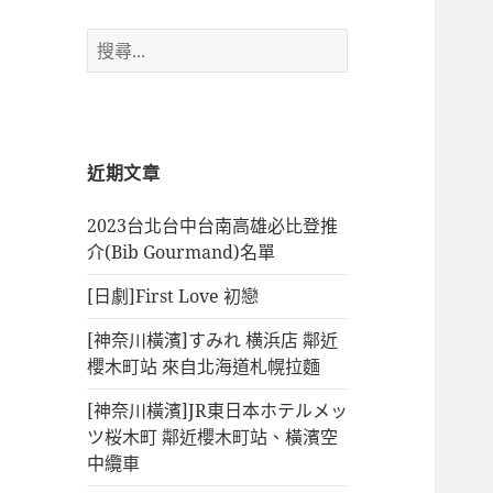
搜
尋
關
鍵
字:
近期文章
2023台北台中台南高雄必比登推
介(Bib Gourmand)名單
[日劇]First Love 初戀
[神奈川橫濱]すみれ 横浜店 鄰近
櫻木町站 來自北海道札幌拉麵
[神奈川橫濱]JR東日本ホテルメッ
ツ桜木町 鄰近櫻木町站、橫濱空
中纜車