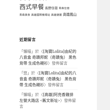
西式早餐
長野住宿
青森住宿
高雄鳳山
青森美食
高雄國際機場站
高雄捷運
近期留言
「
懶喵
」於〈
[淘寶Lolita]由紀的
八音盒 奇蹟邦妮（奇蹟兔） 黑色
背帶 生成色襯衫
〉發佈留言
「
悠
」於〈
[淘寶Lolita]由紀的八
音盒 奇蹟邦妮（奇蹟兔） 黑色背
帶 生成色襯衫
〉發佈留言
「
懶喵
」於〈
[高雄]阿亮香雞排
左營大路店 <舊文新址>
〉發佈留
言