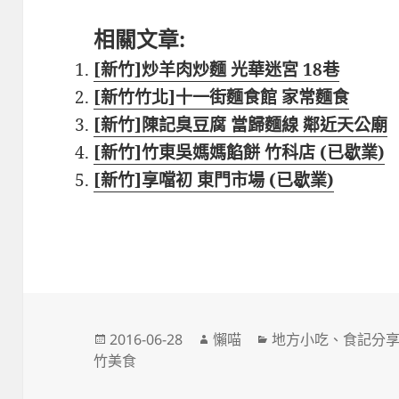
相關文章:
[新竹]炒羊肉炒麵 光華迷宮 18巷
[新竹竹北]十一街麵食館 家常麵食
[新竹]陳記臭豆腐 當歸麵線 鄰近天公廟
[新竹]竹東吳媽媽餡餅 竹科店 (已歇業)
[新竹]享噹初 東門市場 (已歇業)
發
作
分
2016-06-28
懶喵
地方小吃
、
食記分
佈
者
類
竹美食
日