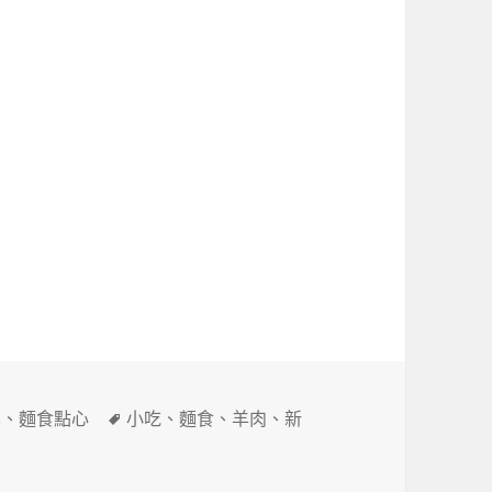
標
享
、
麵食點心
小吃
、
麵食
、
羊肉
、
新
籤