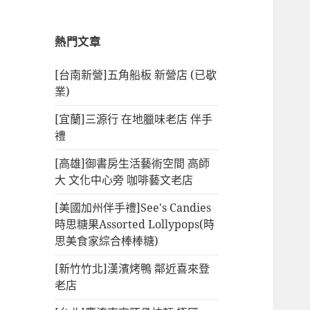
熱門文章
[台南新營]五角船板 新營店 (已歇
業)
[宜蘭]三源行 在地臘味老店 伴手
禮
[高雄]御書房生活藝術空間 高師
大 文化中心旁 咖啡藝文老店
[美國加州伴手禮]See's Candies
時思糖果Assorted Lollypops(時
思美食家綜合棒棒糖)
[新竹竹北]漢濱烤鴨 鄰近喜來登
老店