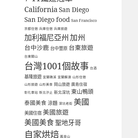
California
San Diego
San Diego food
San Francisco
京都住宿
兵庫住宿
兵庫旅遊
加利福尼亞州
加州
台中沙鹿
台東旅遊
台中豐原
台東關山
台灣1001個故事
台酒
基隆旅遊
宜蘭礁溪
宜蘭蘇澳
山形住宿
岡山旅遊
廣島住宿
山形旅遊
山形美食
東山鴨頭
新北深坑
彰化車站
新北汐止
美國
泰國美食
涼麵
深坑老街
美國旅遊
美國住宿
美國美食
聖地牙哥
自家烘焙
舊金山