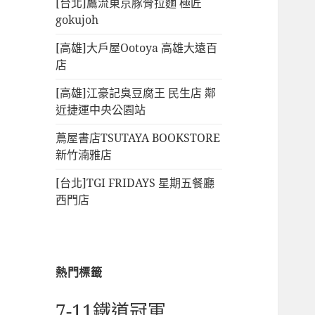
[台北]鷹流東京豚骨拉麵 極匠
gokujoh
[高雄]大戶屋Ootoya 高雄大遠百
店
[高雄]江豪記臭豆腐王 民生店 鄰
近捷運中央公園站
蔦屋書店TSUTAYA BOOKSTORE
新竹湳雅店
[台北]TGI FRIDAYS 星期五餐廳
西門店
熱門標籤
7-11鐵道冠軍