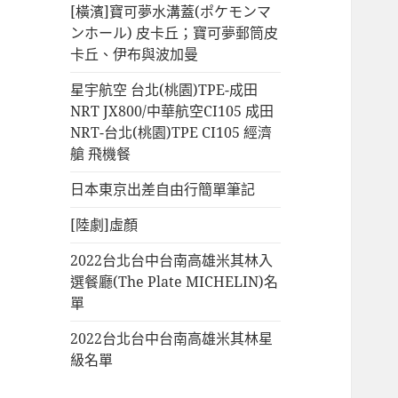
[橫濱]寶可夢水溝蓋(ポケモンマ
ンホール) 皮卡丘；寶可夢郵筒皮
卡丘、伊布與波加曼
星宇航空 台北(桃園)TPE-成田
NRT JX800/中華航空CI105 成田
NRT-台北(桃園)TPE CI105 經濟
艙 飛機餐
日本東京出差自由行簡單筆記
[陸劇]虛顏
2022台北台中台南高雄米其林入
選餐廳(The Plate MICHELIN)名
單
2022台北台中台南高雄米其林星
級名單