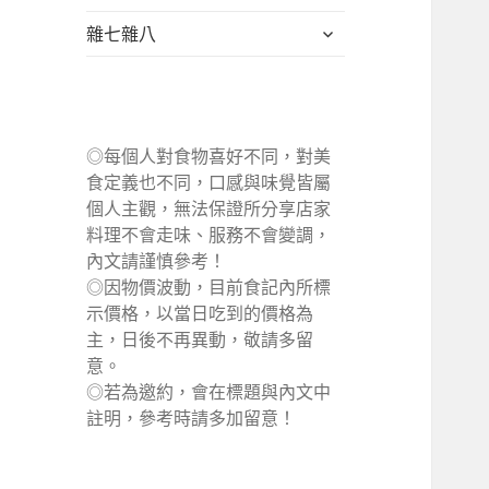
單
選
展
雜七雜八
單
開
子
選
單
◎每個人對食物喜好不同，對美
食定義也不同，口感與味覺皆屬
個人主觀，無法保證所分享店家
料理不會走味、服務不會變調，
內文請謹慎參考！
◎因物價波動，目前食記內所標
示價格，以當日吃到的價格為
主，日後不再異動，敬請多留
意。
◎若為邀約，會在標題與內文中
註明，參考時請多加留意！