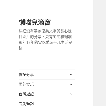
懶喵兒滴窩
這裡沒有華麗優美文字與賞心悅
目圖片的分享，只有宅宅和懶喵
累計17年的貪吃愛玩平凡生活記
錄
展
食記分享
開
展
國外食玩
子
開
選
展
台灣遊記
子
單
開
選
看劇筆記
子